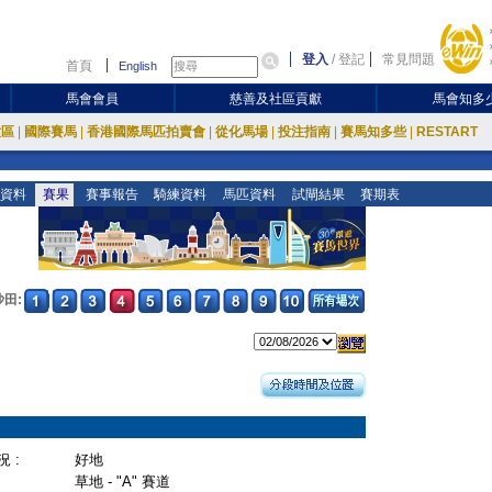
登入
/
登記
常見問題
首頁
English
馬會會員
慈善及社區貢獻
馬會知多
放區
|
國際賽馬
|
香港國際馬匹拍賣會
|
從化馬場
|
投注指南
|
賽馬知多些
|
RESTART
資料
賽果
賽事報告
騎練資料
馬匹資料
試閘結果
賽期表
沙田:
 :
好地
草地 - "A" 賽道