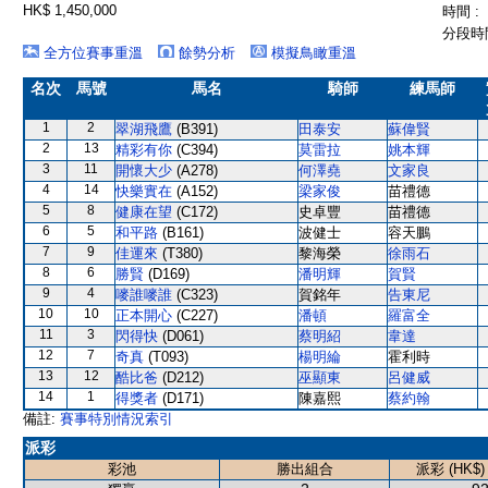
HK$ 1,450,000
時間 :
分段時間
全方位賽事重溫
餘勢分析
模擬鳥瞰重溫
名次
馬號
馬名
騎師
練馬師
1
2
翠湖飛鷹
(B391)
田泰安
蘇偉賢
2
13
精彩有你
(C394)
莫雷拉
姚本輝
3
11
開懷大少
(A278)
何澤堯
文家良
4
14
快樂實在
(A152)
梁家俊
苗禮德
5
8
健康在望
(C172)
史卓豐
苗禮德
6
5
和平路
(B161)
波健士
容天鵬
7
9
佳運來
(T380)
黎海榮
徐雨石
8
6
勝賢
(D169)
潘明輝
賀賢
9
4
嘜誰嘜誰
(C323)
賀銘年
告東尼
10
10
正本開心
(C227)
潘頓
羅富全
11
3
閃得快
(D061)
蔡明紹
韋達
12
7
奇真
(T093)
楊明綸
霍利時
13
12
酷比爸
(D212)
巫顯東
呂健威
14
1
得獎者
(D171)
陳嘉熙
蔡約翰
備註:
賽事特別情況索引
派彩
彩池
勝出組合
派彩 (HK$)