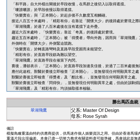
「和平路」自大外檔出閘後於早段收慢，在馬群之後切入以取得遮擋。
「嘜誰嘜誰」於早段收慢以取得遮擋。
「快樂實在」與「正本開心」於起步後不久數度互相觸碰。
接近八百五十米處時，「精彩有你」在靠近「開懷大少」的後蹄處於窘境之際
「翠湖飛鷹」於過了八百米處後在沒有遮擋下走外疊。
趨近六百米處時，「快樂實在」靠近「奇真」的後蹄處於窘境。
趨近五百米處時，「正本開心」被「得獎者」帶向外跑，因而與「翠湖飛鷹」
外側時在「開懷大少」外側緊迫競跑。
「快樂實在」於轉直路彎時及直路早段受困而未能望空。
「精彩有你」於直路早段頗為難以望空。
「翠湖飛鷹」於直路早段在催策下內閃。
賽後，潘頓表示，「正本開心」於直路早段加速良佳後，於過了二百米處後無
應付此途程。獸醫於賽後立即檢查「正本開心」，並無發現任何明顯異常之處
獸醫於賽後立即檢查「得獎者」及「酷比爸」，並無發現任何明顯異常之處。
獸醫於賽後立即檢查「閃得快」，並無發現任何明顯異常之處，但由於該駒煩
「翠湖飛鷹」及「精彩有你」均須抽取樣本檢驗。
勝出馬匹血統
父系: Master Of Design
翠湖飛鷹
母系: Rose Syrah
備註
模擬鳥瞰重溫由特約供應商提供，供馬迷作個人娛樂資訊之用。但由於香港馬場
重溫片段出現偏差。本會已盡一切努力務求有關資料盡可能準確，馬會就此並無責