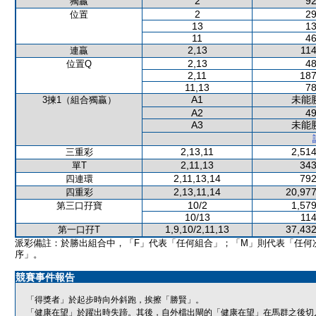
2
92
獨贏
2
29
位置
13
13
11
46
2,13
114
連贏
2,13
48
位置Q
2,11
187
11,13
78
A1
未能
3揀1（組合獨贏）
A2
49
A3
未能
2,13,11
2,514
三重彩
2,11,13
343
單T
2,11,13,14
792
四連環
2,13,11,14
20,977
四重彩
10/2
1,579
第三口孖寶
10/13
114
1,9,10/2,11,13
37,432
第一口孖T
派彩備註：於勝出組合中，「F」代表「任何組合」；「M」則代表「任何
序」。
競賽事件報告
「得獎者」於起步時向外斜跑，挨擦「勝賢」。
「健康在望」於躍出時失蹄。其後，自外檔出閘的「健康在望」在馬群之後切