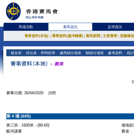
馬場活動
賽馬資訊
足球資訊
賽事資料(本地)
|
賽事資料(越洋轉播)
|
賽馬新聞
|
主要賽事
|
視聽播
報名表
排位表
即時賠率
練馬師分場表
騎師分場表
參考資料
統計
賽事日期: 26/04/2020 沙田
第 4 場 (605)
第三班 - 1600米 - (80-60)
場地狀況
駿河讓賽
賽道 :