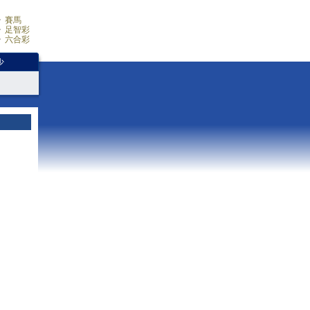
賽馬
足智彩
六合彩
少