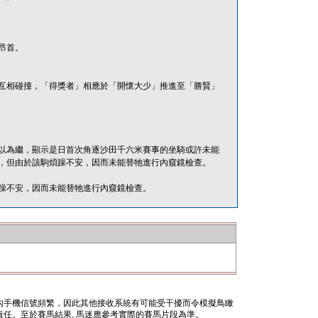
昂首。
互相碰撞，「得獎者」相應於「開懷大少」推進至「勝賢」
以為繼，顯示是日首次角逐沙田千六米賽事的坐騎或許未能
，但由於該駒煩躁不安，因而未能替牠進行內窺鏡檢查。
躁不安，因而未能替牠進行內窺鏡檢查。
內手機信號頻繁，因此其他接收系統有可能受干擾而令模擬鳥瞰
任。至於賽馬結果, 馬迷應參考實際的賽馬片段為準。