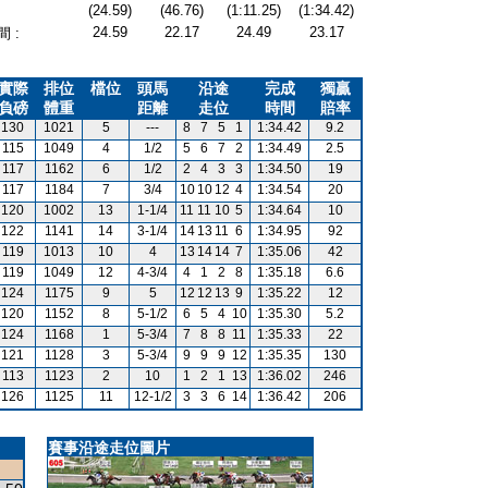
(24.59)
(46.76)
(1:11.25)
(1:34.42)
24.59
22.17
24.49
23.17
 :
實際
排位
檔位
頭馬
沿途
完成
獨贏
負磅
體重
距離
走位
時間
賠率
130
1021
5
---
8
7
5
1
1:34.42
9.2
115
1049
4
1/2
5
6
7
2
1:34.49
2.5
117
1162
6
1/2
2
4
3
3
1:34.50
19
117
1184
7
3/4
10
10
12
4
1:34.54
20
120
1002
13
1-1/4
11
11
10
5
1:34.64
10
122
1141
14
3-1/4
14
13
11
6
1:34.95
92
119
1013
10
4
13
14
14
7
1:35.06
42
119
1049
12
4-3/4
4
1
2
8
1:35.18
6.6
124
1175
9
5
12
12
13
9
1:35.22
12
120
1152
8
5-1/2
6
5
4
10
1:35.30
5.2
124
1168
1
5-3/4
7
8
8
11
1:35.33
22
121
1128
3
5-3/4
9
9
9
12
1:35.35
130
113
1123
2
10
1
2
1
13
1:36.02
246
126
1125
11
12-1/2
3
3
6
14
1:36.42
206
賽事沿途走位圖片