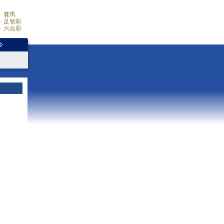
賽馬
足智彩
六合彩
少