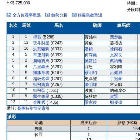
HK$ 725,000
時間 :
分段時間
全方位賽事重溫
餘勢分析
模擬鳥瞰重溫
名次
馬號
馬名
騎師
練馬師
1
1
得賞
(B288)
賀銘年
葉楚航
2
12
玩斗財星
(C243)
黃俊
苗禮德
3
10
洪荒駿駒
(A031)
潘頓
徐雨石
4
5
幸運飛駒
(A092)
何澤堯
文家良
5
2
晨曦寶馬
(C023)
莫雷拉
蔡約翰
6
4
爪皇轟天
(A291)
薛恩
霍利時
7
8
獵狐章者
(B187)
蔡明紹
呂健威
8
6
超級炮彈
(C281)
史卓豐
丁冠豪
9
3
勁飛寶寶
(A267)
潘明輝
容天鵬
10
7
勁飛聖
(T361)
波健士
約翰摩亞
11
9
醫生雄星
(C335)
蘇狄雄
賀賢
12
11
金剛秀
(T436)
梁家俊
鄭俊偉
備註:
賽事特別情況索引
派彩
彩池
勝出組合
派彩 (HK$)
1
164
獨贏
1
46
位置
12
24