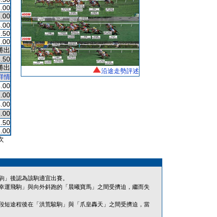
.00
.00
.00
.50
.00
勝出
.50
勝出
沿途走勢評述
詳情
.00
.00
.00
.00
1.50
.00
次
駒」後認為該駒適宜出賽。
幸運飛駒」與向外斜跑的「晨曦寶馬」之間受擠迫，繼而失
段短途程後在「洪荒駿駒」與「爪皇轟天」之間受擠迫，當