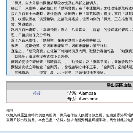
「得賞」自大外檔出閘後於早段收慢及在馬群之後切入。
接近千一米處時，跑來搶口的「勁飛寶寶」在「幸運飛駒」之後收慢以取得遮
接近八百五十米處時，走外疊的「金剛秀」被「洪荒駿駒」碰撞，當時「洪荒
秀」收慢以圖在「洪荒駿駒」之後取得遮擋，但因內側的「得賞」正在推進而
賞」緊迫競跑。
跑過八百米處時，「幸運飛駒」靠近「爪皇轟天」（薛恩）的後蹄處於窘境，
恩，日後須確保充分帶離。
過了八百米處後，「勁飛聖」在沒有遮擋下走外疊時搶口。
末段，「超級炮彈」受困而未能望空，因而未能被力策至終點。
直路上，「勁飛寶寶」在催策下將頭轉側及內閃。獸醫於賽後報告，「勁飛寶
「勁飛聖」沿途在沒有遮擋下走外疊。
獸醫於賽後立即檢查「晨曦寶馬」、「勁飛聖」及「獵狐章者」，並無發現任
獸醫於賽後立即檢查「金剛秀」，發現該駒心律不正常。「金剛秀」必須試閘
「晨曦寶馬」、「得賞」及「玩斗財星」均須抽取樣本檢驗。
勝出馬匹血統
父系: Alamosa
得賞
母系: Awesome
備註
模擬鳥瞰重溫由特約供應商提供，供馬迷作個人娛樂資訊之用。但由於香港馬場
重溫片段出現偏差。本會已盡一切努力務求有關資料盡可能準確，馬會就此並無責