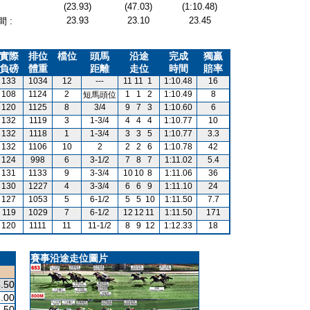
(23.93)
(47.03)
(1:10.48)
23.93
23.10
23.45
 :
實際
排位
檔位
頭馬
沿途
完成
獨贏
負磅
體重
距離
走位
時間
賠率
133
1034
12
---
11
11
1
1:10.48
16
108
1124
2
1
1
2
1:10.49
8
短馬頭位
120
1125
8
3/4
9
7
3
1:10.60
6
132
1119
3
1-3/4
4
4
4
1:10.77
10
132
1118
1
1-3/4
3
3
5
1:10.77
3.3
132
1106
10
2
2
2
6
1:10.78
42
124
998
6
3-1/2
7
8
7
1:11.02
5.4
131
1133
9
3-3/4
10
10
8
1:11.06
36
130
1227
4
3-3/4
6
6
9
1:11.10
24
127
1053
5
6-1/2
5
5
10
1:11.50
7.7
119
1029
7
6-1/2
12
12
11
1:11.50
171
120
1111
11
11-1/2
8
9
12
1:12.33
18
賽事沿途走位圖片
.50
.00
.50