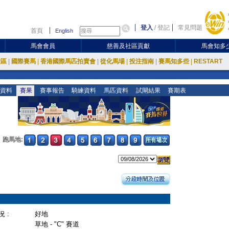
登入
/
登記
常見問題
首頁
English
馬會會員
慈善及社區貢獻
馬會知多
放區
|
國際賽馬
|
香港國際馬匹拍賣會
|
從化馬場
|
投注指南
|
賽馬知多些
|
RESTART
資料
賽果
賽事報告
騎練資料
馬匹資料
試閘結果
賽期表
跑馬地:
 :
好地
草地 - "C" 賽道