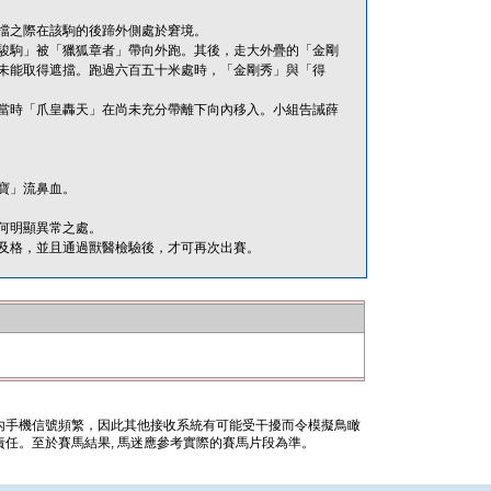
擋之際在該駒的後蹄外側處於窘境。
駿駒」被「獵狐章者」帶向外跑。其後，走大外疊的「金剛
未能取得遮擋。跑過六百五十米處時，「金剛秀」與「得
當時「爪皇轟天」在尚未充分帶離下向內移入。小組告誡薛
寶」流鼻血。
何明顯異常之處。
及格，並且通過獸醫檢驗後，才可再次出賽。
內手機信號頻繁，因此其他接收系統有可能受干擾而令模擬鳥瞰
任。至於賽馬結果, 馬迷應參考實際的賽馬片段為準。