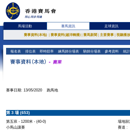
馬場活動
賽馬資訊
足球資訊
賽事資料(本地)
|
賽事資料(越洋轉播)
|
賽馬新聞
|
主要賽事
|
視聽播
報名表
排位表
即時賠率
練馬師分場表
騎師分場表
參考資料
統計
賽事日期: 13/05/2020 跑馬地
第 3 場 (653)
第五班 - 1200米 - (40-0)
場地狀況
小馬山讓賽
賽道 :