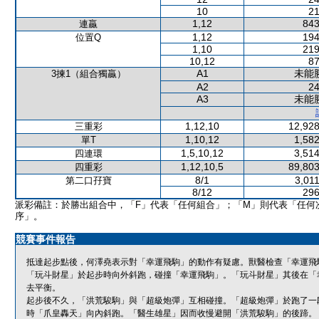
10
21
1,12
843
連贏
1,12
194
位置Q
1,10
219
10,12
87
A1
未能
3揀1（組合獨贏）
A2
24
A3
未能
1,12,10
12,928
三重彩
1,10,12
1,582
單T
1,5,10,12
3,514
四連環
1,12,10,5
89,803
四重彩
8/1
3,01
第二口孖寶
8/12
296
派彩備註：於勝出組合中，「F」代表「任何組合」；「M」則代表「任何
序」。
競賽事件報告
抵達起步點後，何澤堯表示對「幸運飛駒」的動作有疑慮。獸醫檢查「幸運飛
「玩斗財星」於起步時向外斜跑，碰撞「幸運飛駒」。「玩斗財星」其後在「
去平衡。
起步後不久，「洪荒駿駒」與「超級炮彈」互相碰撞。「超級炮彈」於跑了一
時「爪皇轟天」向內斜跑。「醫生雄星」因而收慢避開「洪荒駿駒」的後蹄。