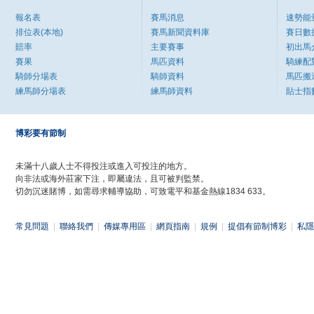
報名表
賽馬消息
速勢能
排位表(本地)
賽馬新聞資料庫
賽日數
賠率
主要賽事
初出馬
賽果
馬匹資料
騎練配
騎師分場表
騎師資料
馬匹搬
練馬師分場表
練馬師資料
貼士指
博彩要有節制
未滿十八歲人士不得投注或進入可投注的地方。
向非法或海外莊家下注，即屬違法，且可被判監禁。
切勿沉迷賭博，如需尋求輔導協助，可致電平和基金熱線1834 633。
常見問題
|
聯絡我們
|
傳媒專用區
|
網頁指南
|
規例
|
提倡有節制博彩
|
私隱