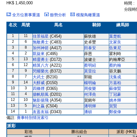
HK$ 1,450,000
時間 :
分段時間
全方位賽事重溫
餘勢分析
模擬鳥瞰重溫
名次
馬號
馬名
騎師
練馬師
1
11
佳景福星
(C454)
蘇狄雄
葉楚航
2
6
無敵勇士
(C483)
史卓豐
文家良
3
8
加州神箭
(A417)
田泰安
告東尼
4
2
凱旋來
(C495)
薛恩
霍利時
5
13
精靈勇士
(D172)
波健士
約翰摩亞
6
12
精算八方
(A221)
蔡明紹
蔡約翰
7
9
閃耀榮光
(B372)
莫雷拉
容天鵬
8
7
大武士
(B216)
郭能
沈集成
9
14
大醇威
(D150)
楊明綸
方嘉柏
10
3
四條煙
(D365)
周俊樂
蘇偉賢
11
4
揚帆順風
(D201)
何澤堯
丁冠豪
12
10
魅影揚飛
(A354)
賀銘年
姚本輝
13
5
利之贏
(C504)
潘明輝
賀賢
14
1
友盈友福
(D343)
潘頓
鄭俊偉
備註:
賽事特別情況索引
派彩
彩池
勝出組合
派彩 (HK$)