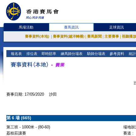
馬場活動
賽馬資訊
足球資訊
賽事資料(本地)
|
賽事資料(越洋轉播)
|
賽馬新聞
|
主要賽事
|
視聽播
報名表
排位表
即時賠率
練馬師分場表
騎師分場表
參考資料
統計
賽事日期: 17/05/2020 沙田
第 6 場 (665)
第三班 - 1000米 - (80-60)
場地狀況
荔枝莊讓賽
賽道 :