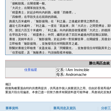
「揚帆順風」出閘僅屬一般。
「大武士」出閘笨拙並失地。
「精靈勇士」於起步時向內斜跑，碰撞「四條煙」。
「四條煙」在早段失去右前蹄的蹄鐵。
跑過九百米處時，「魅影揚飛」在「利之贏」之後處於窘境之際昂首。
趨近七百米處時，「利之贏」一度在「凱旋來」與「大武士」之間受擠迫，當
閃。接近六百五十米處時，「利之贏」向內斜跑並收慢避開「大武士」的後蹄
在早段及中段，「精靈勇士」外閃，繼而於過了四百米處後內閃並難以策騎。
賽後，賀銘年表示，「魅影揚飛」於起步時一對前腳並舉，出閘緩慢，其後全
立即檢查「魅影揚飛」，並無發現任何明顯異常之處。
獸醫於賽後立即檢查「友盈友福」及「閃耀榮光」，並無發現任何明顯異常之
「佳景福星」及「無敵勇士」均須抽取樣本檢驗。
勝出馬匹血統
父系: I Am Invincible
佳景福星
母系: Andromache
備註
模擬鳥瞰重溫由特約供應商提供，供馬迷作個人娛樂資訊之用。但由於香港馬場
重溫片段出現偏差。本會已盡一切努力務求有關資料盡可能準確，馬會就此並無責
賽事資料
賽馬消息及資訊
分析工