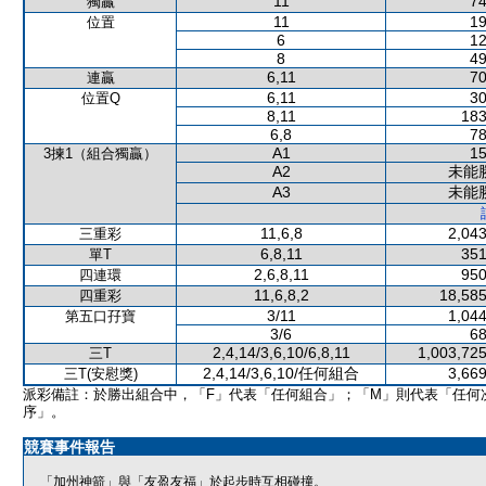
11
74
獨贏
11
19
位置
6
12
8
49
6,11
70
連贏
6,11
30
位置Q
8,11
183
6,8
78
A1
15
3揀1（組合獨贏）
A2
未能
A3
未能
11,6,8
2,043
三重彩
6,8,11
351
單T
2,6,8,11
950
四連環
11,6,8,2
18,585
四重彩
3/11
1,044
第五口孖寶
3/6
68
2,4,14/3,6,10/6,8,11
1,003,725
三T
2,4,14/3,6,10/任何組合
3,669
三T(安慰獎)
派彩備註：於勝出組合中，「F」代表「任何組合」；「M」則代表「任何
序」。
競賽事件報告
「加州神箭」與「友盈友福」於起步時互相碰撞。