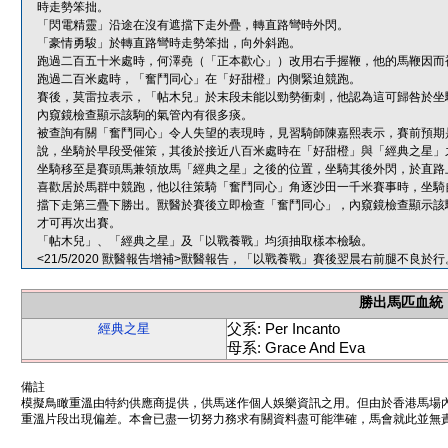
時走勢笨拙。
「閃電精靈」沿途在沒有遮擋下走外疊，轉直路彎時外閃。
「豪情勇駿」於轉直路彎時走勢笨拙，向外斜跑。
跑過二百五十米處時，何澤堯（「正本歡心」）改用右手握鞭，他的馬鞭因而
跑過二百米處時，「奮鬥同心」在「好甜橙」內側緊迫競跑。
賽後，莫雷拉表示，「帖木兒」於末段未能以勁勢衝刺，他認為這可歸咎於坐
內窺鏡檢查顯示該駒的氣管內有很多痰。
被查詢有關「奮鬥同心」令人失望的表現時，見習騎師陳嘉熙表示，賽前預期
說，坐騎於早段受催策，其後於接近八百米處時在「好甜橙」與「經典之星」
坐騎移至是賽頭馬兼領放馬「經典之星」之後的位置，坐騎其後外閃，於直路
喜歡居於馬群中競跑，他以往策騎「奮鬥同心」角逐沙田一千米賽事時，坐騎
擋下走第三疊下勝出。獸醫於賽後立即檢查「奮鬥同心」，內窺鏡檢查顯示該
才可再次出賽。
「帖木兒」、「經典之星」及「以戰養戰」均須抽取樣本檢驗。
<21/5/2020 獸醫報告增補>獸醫報告，「以戰養戰」賽後翌晨右前腿不
勝出馬匹血統
父系: Per Incanto
經典之星
母系: Grace And Eva
備註
模擬鳥瞰重溫由特約供應商提供，供馬迷作個人娛樂資訊之用。但由於香港馬場
重溫片段出現偏差。本會已盡一切努力務求有關資料盡可能準確，馬會就此並無責