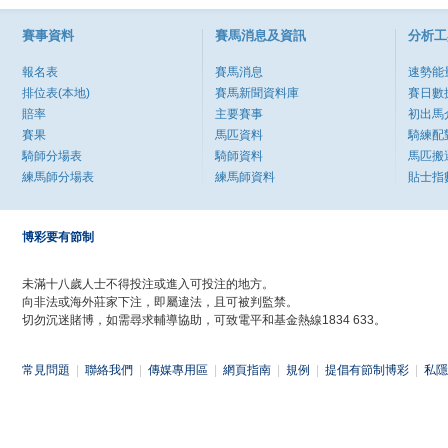
賽事資料
賽馬消息及資訊
分析工
報名表
賽馬消息
速勢能
排位表(本地)
賽馬新聞資料庫
賽日數
賠率
主要賽事
初出馬
賽果
馬匹資料
騎練配
騎師分場表
騎師資料
馬匹搬
練馬師分場表
練馬師資料
貼士指
博彩要有節制
未滿十八歲人士不得投注或進入可投注的地方。
向非法或海外莊家下注，即屬違法，且可被判監禁。
切勿沉迷賭博，如需尋求輔導協助，可致電平和基金熱線1834 633。
常見問題
|
聯絡我們
|
傳媒專用區
|
網頁指南
|
規例
|
提倡有節制博彩
|
私隱