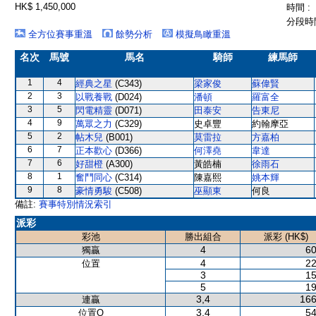
HK$ 1,450,000
時間 :
分段時間
全方位賽事重溫
餘勢分析
模擬鳥瞰重溫
名次
馬號
馬名
騎師
練馬師
1
4
經典之星
(C343)
梁家俊
蘇偉賢
2
3
以戰養戰
(D024)
潘頓
羅富全
3
5
閃電精靈
(D071)
田泰安
告東尼
4
9
萬眾之力
(C329)
史卓豐
約翰摩亞
5
2
帖木兒
(B001)
莫雷拉
方嘉柏
6
7
正本歡心
(D366)
何澤堯
韋達
7
6
好甜橙
(A300)
黃皓楠
徐雨石
8
1
奮鬥同心
(C314)
陳嘉熙
姚本輝
9
8
豪情勇駿
(C508)
巫顯東
何良
備註:
賽事特別情況索引
派彩
彩池
勝出組合
派彩 (HK$)
4
60
獨贏
4
22
位置
3
15
5
19
3,4
166
連贏
3,4
54
位置Q