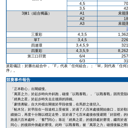
4,5
70
3,5
42
A1
未能
3揀1（組合獨贏）
A2
18
A3
未能
4,3,5
1,362
三重彩
3,4,5
226
單T
3,4,5,9
321
四連環
4,3,5,9
8,262
四重彩
6/4
257
第三口孖寶
6/3
31
派彩備註：於勝出組合中，「F」代表「任何組合」；「M」則代表「任何
序」。
競賽事件報告
「正本歡心」出閘緩慢。
「萬眾之力」於起步時向外斜跑，碰撞「以戰養戰」，「以戰養戰」因而受阻
「經典之星」於起步時失去左後蹄的蹄鐵。
「豪情勇駿」自大外檔出閘後於早段收慢，在馬群之後切入。
「帖木兒」於早段在一段途程上受催策，於過了八百米處後開始搶口，並於勒
續搶口，再度十分難以穩定走勢，並於過了七百米處後收慢避開「好甜橙」的
跑過六百米處時，「奮鬥同心」靠近「經典之星」的後蹄處於窘境，繼而於過
同心」的後蹄外側處於窘境。此時「以戰養戰」被「萬眾之力」碰撞後軀之際