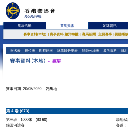
馬場活動
賽馬資訊
足球資訊
賽事資料(本地)
|
賽事資料(越洋轉播)
|
賽馬新聞
|
主要賽事
|
視聽播
報名表
排位表
即時賠率
練馬師分場表
騎師分場表
參考資料
統計
賽事日期: 20/05/2020 跑馬地
第 4 場 (673)
第三班 - 1000米 - (80-60)
場地狀況
錦田河讓賽
賽道 :