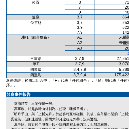
3
71
位置
7
20
9
40
3,7
864
連贏
3,7
253
位置Q
3,9
522
7,9
142
A1
未能
3揀1（組合獨贏）
A2
未能
A3
20
3,7,9
27,851
三重彩
3,7,9
3,070
單T
3,4,7,9
5,289
四連環
3,7,9,4
175,422
四重彩
派彩備註：於勝出組合中，「F」代表「任何組合」；「M」則代表「任何
序」。
競賽事件報告
「葵涌精英」出閘僅屬一般。
「萬事欣」於起步時向外斜跑，妨礙「獵狐章者」。
「明月千山」與「上捕先鋒」於起步時互相碰撞。其後，自外檔出閘的「上捕
受催策，但加速緩慢，因而大部分途程走外疊，沒有遮擋。
「萬事欣」儘管於早段在一段不短的途程上受力策，但加速緩慢。