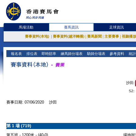
馬場活動
賽馬資訊
足球資訊
賽事資料(本地)
|
賽事資料(越洋轉播)
|
賽馬新聞
|
主要賽事
|
視聽播
報名表
排位表
即時賠率
練馬師分場表
騎師分場表
參考資料
統計
沙田:
S2:
賽事日期: 07/06/2020 沙田
第 1 場 (719)
第五班 - 1200米 - (40-0)
場地狀況