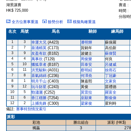
湖景讓賽
賽道 :
HK$ 725,000
時間 :
分段時間
全方位賽事重溫
餘勢分析
模擬鳥瞰重溫
名次
馬號
馬名
騎師
練馬師
1
3
幸運大兄
(A423)
潘明輝
蘇保羅
2
7
葵涌精英
(C173)
賀銘年
高伯新
3
9
友盈有款
(B182)
波健士
蘇偉賢
4
4
萬事欣
(T129)
周俊樂
何良
5
10
獵狐章者
(B187)
田泰安
呂健威
6
11
洪荒駿駒
(A031)
蔡明紹
徐雨石
7
8
喜氣綿綿
(C236)
何澤堯
丁冠豪
8
1
明月千山
(C403)
陳嘉熙
文家良
9
12
玩斗財星
(C243)
黃俊
苗禮德
10
5
勁瀟灑
(C252)
莫雷拉
羅富全
11
6
香江穩勝
(T254)
巫顯東
鄭俊偉
12
2
上捕先鋒
(C300)
梁家俊
霍利時
備註:
賽事特別情況索引
派彩
彩池
勝出組合
派彩 (HK$)
3
278
獨贏