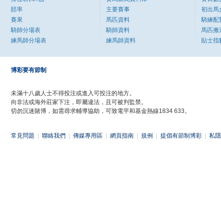
賠率
主要賽事
初出馬
賽果
馬匹資料
騎練配
騎師分場表
騎師資料
馬匹搬
練馬師分場表
練馬師資料
貼士指
博彩要有節制
未滿十八歲人士不得投注或進入可投注的地方。
向非法或海外莊家下注，即屬違法，且可被判監禁。
切勿沉迷賭博，如需尋求輔導協助，可致電平和基金熱線1834 633。
常見問題
|
聯絡我們
|
傳媒專用區
|
網頁指南
|
規例
|
提倡有節制博彩
|
私隱