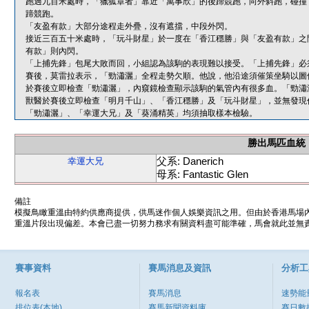
跑過九百米處時，「獵狐章者」靠近「萬事欣」的後蹄競跑，向外斜跑，碰撞
蹄競跑。
「友盈有款」大部分途程走外疊，沒有遮擋，中段外閃。
接近三百五十米處時，「玩斗財星」於一度在「香江穩勝」與「友盈有款」之
有款」則內閃。
「上捕先鋒」包尾大敗而回，小組認為該駒的表現難以接受。「上捕先鋒」必
賽後，莫雷拉表示，「勁瀟灑」全程走勢欠順。他說，他沿途須催策坐騎以圖
於賽後立即檢查「勁瀟灑」，內窺鏡檢查顯示該駒的氣管內有很多血。「勁瀟
獸醫於賽後立即檢查「明月千山」、「香江穩勝」及「玩斗財星」，並無發現
「勁瀟灑」、「幸運大兄」及「葵涌精英」均須抽取樣本檢驗。
勝出馬匹血統
父系: Danerich
幸運大兄
母系: Fantastic Glen
備註
模擬鳥瞰重溫由特約供應商提供，供馬迷作個人娛樂資訊之用。但由於香港馬場
重溫片段出現偏差。本會已盡一切努力務求有關資料盡可能準確，馬會就此並無責
賽事資料
賽馬消息及資訊
分析工
報名表
賽馬消息
速勢能
排位表(本地)
賽馬新聞資料庫
賽日數