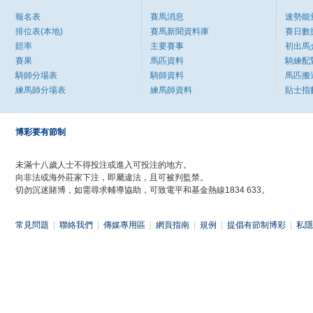
報名表
賽馬消息
速勢能
排位表(本地)
賽馬新聞資料庫
賽日數
賠率
主要賽事
初出馬
賽果
馬匹資料
騎練配
騎師分場表
騎師資料
馬匹搬
練馬師分場表
練馬師資料
貼士指
博彩要有節制
未滿十八歲人士不得投注或進入可投注的地方。
向非法或海外莊家下注，即屬違法，且可被判監禁。
切勿沉迷賭博，如需尋求輔導協助，可致電平和基金熱線1834 633。
常見問題
|
聯絡我們
|
傳媒專用區
|
網頁指南
|
規例
|
提倡有節制博彩
|
私隱