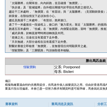
「太陽勝將」出閘笨拙，向內斜跑，並且碰撞「無價寶」。
「快步速」及「龍城猛將」自外檔出閘後均於早段在馬群之後切入。
趨近千三米處時，「無價寶」在「有苗頭」與「太陽勝將」（見習騎師黃俊）
師黃俊，在類似情況下必須加倍小心。
趨近及跑過千二米處時，「有苗頭」跑來搶口。
過了千一米處後在一段途程上，搶口的「魅力星光」靠近「太陽勝將」的後蹄
跑過五百米處時，「怡威」在「無價寶」內側緊迫競跑，當時「無價寶」推進
「威武承傳」於轉直路彎時將頭轉側及外閃。
「老撾之光」沿途在沒有遮擋下走外疊。
「天衣無縫」大部分途程在沒有遮擋下走外疊。
獸醫於賽後立即檢查「無價寶」，並無發現任何明顯異常之處。
「恆駿寶駒」及「三圓䮭路」均須抽取樣本檢驗。
勝出馬匹血統
父系: Postponed
恆駿寶駒
母系: Bislieri
備註
模擬鳥瞰重溫由特約供應商提供，供馬迷作個人娛樂資訊之用。但由於香港馬場
重溫片段出現偏差。本會已盡一切努力務求有關資料盡可能準確，馬會就此並無責
賽事資料
賽馬消息及資訊
分析工