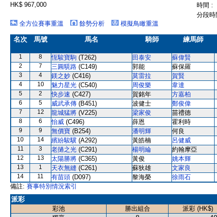
HK$ 967,000
時間 :
分段時間
全方位賽事重溫
餘勢分析
模擬鳥瞰重溫
名次
馬號
馬名
騎師
練馬師
1
8
恆駿寶駒
(T262)
田泰安
蘇偉賢
2
7
三圓䮭路
(C149)
郭能
蘇保羅
3
4
鎂之妙
(C416)
莫雷拉
賀賢
4
10
魅力星光
(C540)
周俊樂
韋達
5
2
快步速
(C427)
賀銘年
方嘉柏
6
5
威武承傳
(B451)
波健士
鄭俊偉
7
12
龍城猛將
(V225)
梁家俊
苗禮德
8
6
怡威
(C496)
薛恩
霍利時
9
9
無價寶
(B254)
潘明輝
何良
10
14
繽紛駿驥
(A292)
黃皓楠
呂健威
11
3
老撾之光
(C291)
楊明綸
約翰摩亞
12
13
太陽勝將
(C365)
黃俊
姚本輝
13
1
天衣無縫
(C261)
蘇狄雄
文家良
14
11
有苗頭
(D097)
黎海榮
徐雨石
備註:
賽事特別情況索引
派彩
彩池
勝出組合
派彩 (HK$)