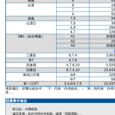
8
49
獨贏
8
18
位置
7
15
4
92
7,8
94
連贏
7,8
39
位置Q
4,8
286
4,7
228
A1
未能
3揀1（組合獨贏）
A2
20
A3
未能
8,7,4
3,853
三重彩
4,7,8
853
單T
4,7,8,10
1,025
四連環
8,7,4,10
23,043
四重彩
6/8
329
第四口孖寶
6/7
56
3,4,6/4,7,8
15,037
第一口孖T
派彩備註：於勝出組合中，「F」代表「任何組合」；「M」則代表「任何
序」。
競賽事件報告
「鎂之妙」出閘緩慢。
「威武承傳」於起步時向外斜跑，碰撞「恆駿寶駒」。