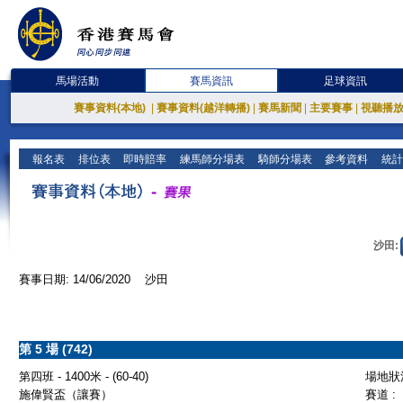
馬場活動
賽馬資訊
足球資訊
賽事資料(本地)
|
賽事資料(越洋轉播)
|
賽馬新聞
|
主要賽事
|
視聽播
報名表
排位表
即時賠率
練馬師分場表
騎師分場表
參考資料
統計
沙田:
賽事日期: 14/06/2020 沙田
第 5 場 (742)
第四班 - 1400米 - (60-40)
場地狀況
施偉賢盃（讓賽）
賽道 :