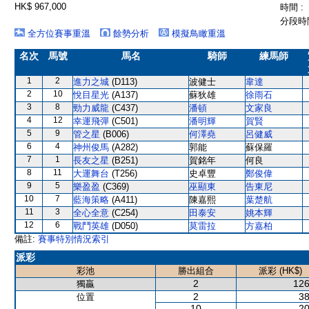
HK$ 967,000
時間 :
分段時間
全方位賽事重溫
餘勢分析
模擬鳥瞰重溫
名次
馬號
馬名
騎師
練馬師
1
2
進力之城
(D113)
波健士
韋達
2
10
悅目星光
(A137)
蘇狄雄
徐雨石
3
8
勁力威龍
(C437)
潘頓
文家良
4
12
幸運飛彈
(C501)
潘明輝
賀賢
5
9
管之星
(B006)
何澤堯
呂健威
6
4
神州俊馬
(A282)
郭能
蘇保羅
7
1
長友之星
(B251)
賀銘年
何良
8
11
大運舞台
(T256)
史卓豐
鄭俊偉
9
5
樂盈盈
(C369)
巫顯東
告東尼
10
7
藍海策略
(A411)
陳嘉熙
葉楚航
11
3
全心全意
(C254)
田泰安
姚本輝
12
6
戰鬥英雄
(D050)
莫雷拉
方嘉柏
備註:
賽事特別情況索引
派彩
彩池
勝出組合
派彩 (HK$)
2
126
獨贏
2
38
位置
10
20