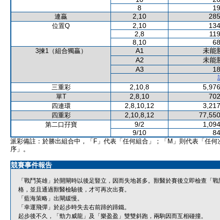
8
19
2,10
285
連贏
2,10
134
位置Q
2,8
119
8,10
68
A1
未能
3揀1（組合獨贏）
A2
未能
A3
18
2,10,8
5,976
三重彩
2,8,10
702
單T
2,8,10,12
3,217
四連環
2,10,8,12
77,550
四重彩
9/2
1,094
第二口孖寶
9/10
84
派彩備註：於勝出組合中，「F」代表「任何組合」；「M」則代表「任何
序」。
競賽事件報告
「戰鬥英雄」於開閘時以後足豎立，因而失地甚多。獸醫於賽後立即檢查「戰
格，並且通過獸醫檢驗後，才可再次出賽。
「藍海策略」出閘緩慢。
「幸運飛彈」於起步時失去右前蹄的蹄鐵。
起步後不久，「勁力威龍」及「樂盈盈」雙雙斜跑，兩駒因而互相碰撞。