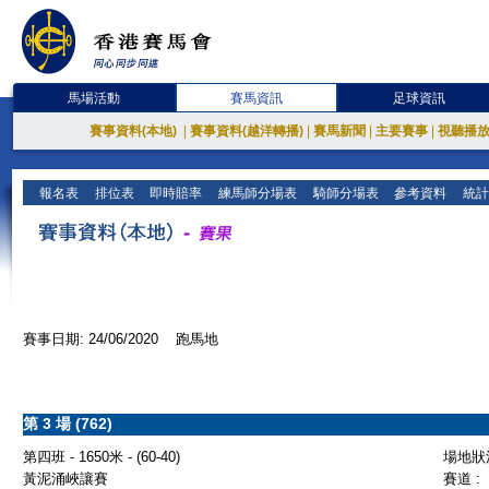
馬場活動
賽馬資訊
足球資訊
賽事資料(本地)
|
賽事資料(越洋轉播)
|
賽馬新聞
|
主要賽事
|
視聽播
報名表
排位表
即時賠率
練馬師分場表
騎師分場表
參考資料
統計
賽事日期: 24/06/2020 跑馬地
第 3 場 (762)
第四班 - 1650米 - (60-40)
場地狀況
黃泥涌峽讓賽
賽道 :