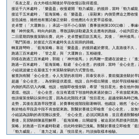
「長友之星」自大外檔出閘後於早段收慢以取得遮擋。
接近千六米處時，「樂盈盈」收慢避開「勁力威龍」的後蹄，當時「勁力威龍
接近千五米處時，「藍海策略」在「樂盈盈」（巫顯東）內側受擠迫之際收慢
並告誡他，雖然他有嘗試修正坐騎，但他應比今次更早這樣做。
史卓豐（「大運舞台」）承認一項不小心策騎〔賽事規例第100(1)條〕，
離「神州俊馬」時向內斜跑，導致該駒須勒避及失去應有的跑線。小組判罰史
二日星期四恢復策騎出賽。此外，史卓豐被罰款五萬元。其後，「神州俊馬」
「戰鬥英雄」於接近六百米處時失去左前蹄的蹄鐵。
轉直路彎時，「藍海策略」靠近「樂盈盈」的後蹄處於窘境。入直路後不久，
跑過三百米處時，「管之星」與「大運舞台」互相碰撞。
同樣在跑過三百米處時，郭能（「神州俊馬」）的馬鞭一度纏在波健士（「進
跑過一百米處時，「藍海策略」勒避「全心全意」的後蹄，當時「全心全意」
小組就波健士在最後五十米策騎坐騎的方式警告他。
被查詢有關「全心全意」令人失望的表現時，田泰安表示，賽前擬讓坐騎於早
超越「全心全意」，為坐騎提供遮擋。他說，自外檔出閘後，他於早段積極催
內側的馬匹切入內欄。他說，他隨即收慢坐騎，希望「悅目星光」會在他外側
遮擋。他說，「全心全意」在沒有遮擋下領放時跑來過於搶口，不肯放鬆來跑
他須催策坐騎以保持位置，因為在此階段才讓「悅目星光」超越坐騎為時已晚
走勢，其後在直路早段墮退，於賽事較後階段顯著轉弱。他續說，雖然「全心
咎於牠在早段及中段不肯放鬆來跑。獸醫於賽後立即檢查「全心全意」，並無
小組認為該駒的表現難以接受。「全心全意」必須試閘及格，並且通過獸醫檢
賽後，見習騎師陳嘉熙解釋，「藍海策略」出閘緩慢，被迫居於馬群後列競跑
策略」於跑過一百米處時勒避，但此時坐騎已洩氣。獸醫於賽後立即檢查「藍
「勁力威龍」、「進力之城」及「悅目星光」均須抽取樣本檢驗。