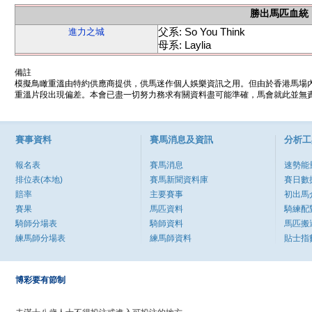
勝出馬匹血統
父系: So You Think
進力之城
母系: Laylia
備註
模擬鳥瞰重溫由特約供應商提供，供馬迷作個人娛樂資訊之用。但由於香港馬場
重溫片段出現偏差。本會已盡一切努力務求有關資料盡可能準確，馬會就此並無責
賽事資料
賽馬消息及資訊
分析工
報名表
賽馬消息
速勢能
排位表(本地)
賽馬新聞資料庫
賽日數
賠率
主要賽事
初出馬
賽果
馬匹資料
騎練配
騎師分場表
騎師資料
馬匹搬
練馬師分場表
練馬師資料
貼士指
博彩要有節制