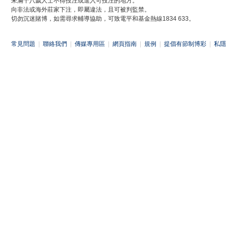
未滿十八歲人士不得投注或進入可投注的地方。
向非法或海外莊家下注，即屬違法，且可被判監禁。
切勿沉迷賭博，如需尋求輔導協助，可致電平和基金熱線1834 633。
常見問題
|
聯絡我們
|
傳媒專用區
|
網頁指南
|
規例
|
提倡有節制博彩
|
私隱