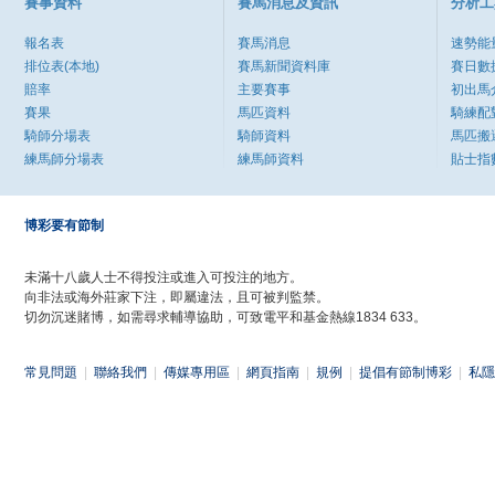
賽事資料
賽馬消息及資訊
分析工
報名表
賽馬消息
速勢能
排位表(本地)
賽馬新聞資料庫
賽日數
賠率
主要賽事
初出馬
賽果
馬匹資料
騎練配
騎師分場表
騎師資料
馬匹搬
練馬師分場表
練馬師資料
貼士指
博彩要有節制
未滿十八歲人士不得投注或進入可投注的地方。
向非法或海外莊家下注，即屬違法，且可被判監禁。
切勿沉迷賭博，如需尋求輔導協助，可致電平和基金熱線1834 633。
常見問題
|
聯絡我們
|
傳媒專用區
|
網頁指南
|
規例
|
提倡有節制博彩
|
私隱