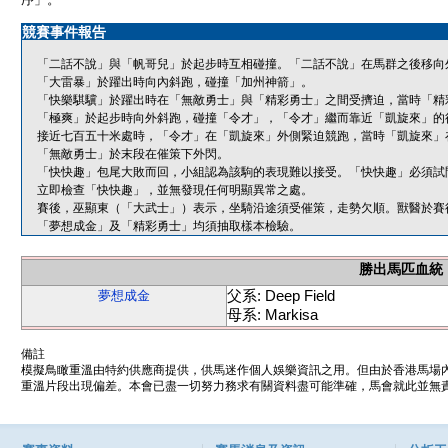
競賽事件報告
「二話不說」與「帆哥兒」於起步時互相碰撞。「二話不說」在馬群之後移向
「大雷暴」於躍出時向內斜跑，碰撞「加州神箭」。
「快樂騏驥」於躍出時在「無敵勇士」與「精彩勇士」之間受擠迫，當時「精
「極爽」於起步時向外斜跑，碰撞「令才」，「令才」繼而靠近「凱旋來」的
接近七百五十米處時，「令才」在「凱旋來」外側緊迫競跑，當時「凱旋來」
「無敵勇士」於末段在催策下外閃。
「快快趣」包尾大敗而回，小組認為該駒的表現難以接受。「快快趣」必須試
立即檢查「快快趣」，並無發現任何明顯異常之處。
賽後，巫顯東（「大武士」）表示，坐騎沿途須受催策，走勢欠順。獸醫於賽
「夢想成金」及「精彩勇士」均須抽取樣本檢驗。
勝出馬匹血統
父系: Deep Field
夢想成金
母系: Markisa
備註
模擬鳥瞰重溫由特約供應商提供，供馬迷作個人娛樂資訊之用。但由於香港馬場
重溫片段出現偏差。本會已盡一切努力務求有關資料盡可能準確，馬會就此並無責