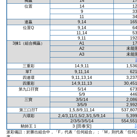
14
17
獨贏
14
12
位置
9
33
11
34
9,14
165
連贏
9,14
64
位置Q
11,14
53
9,11
192
A1
17
3揀1（組合獨贏）
A2
未能
A3
未能
14,9,11
1,536
三重彩
9,11,14
621
單T
9,11,13,14
3,237
四連環
14,9,11,13
30,451
四重彩
5/14
673
第九口孖寶
5/9
446
3/5/14
2,086
三寶
3/5/9
2,992
1,5,8/9,11,14
537,807
第三口孖T
2,4/3,11/1,5/2,3/1,5/9,14
5,399
六環彩
2/3/5/3/5/14
554,551
3 [田泰安]
騎師王 1
派彩備註：於勝出組合中，「F」代表「任何組合」；「M」則代表「任何
序」。