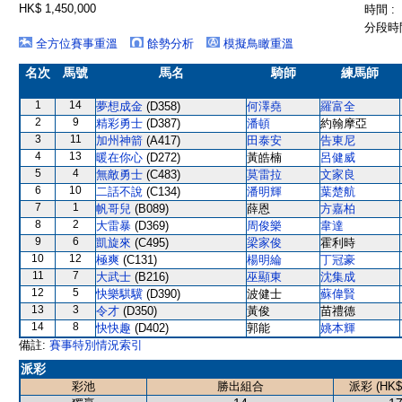
HK$ 1,450,000
時間 :
分段時間
全方位賽事重溫
餘勢分析
模擬鳥瞰重溫
名次
馬號
馬名
騎師
練馬師
1
14
夢想成金
(D358)
何澤堯
羅富全
2
9
精彩勇士
(D387)
潘頓
約翰摩亞
3
11
加州神箭
(A417)
田泰安
告東尼
4
13
暖在你心
(D272)
黃皓楠
呂健威
5
4
無敵勇士
(C483)
莫雷拉
文家良
6
10
二話不說
(C134)
潘明輝
葉楚航
7
1
帆哥兒
(B089)
薛恩
方嘉柏
8
2
大雷暴
(D369)
周俊樂
韋達
9
6
凱旋來
(C495)
梁家俊
霍利時
10
12
極爽
(C131)
楊明綸
丁冠豪
11
7
大武士
(B216)
巫顯東
沈集成
12
5
快樂騏驥
(D390)
波健士
蘇偉賢
13
3
令才
(D350)
黃俊
苗禮德
14
8
快快趣
(D402)
郭能
姚本輝
備註:
賽事特別情況索引
派彩
彩池
勝出組合
派彩 (HK$