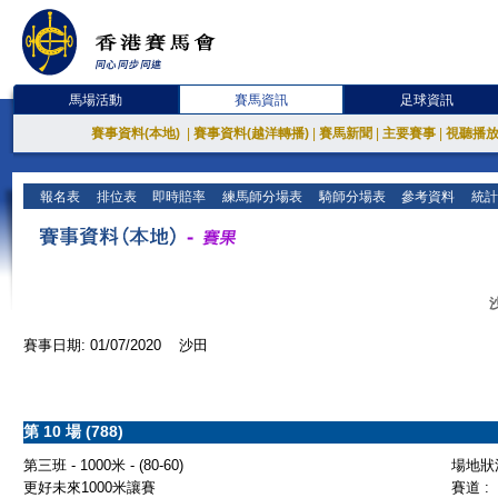
馬場活動
賽馬資訊
足球資訊
賽事資料(本地)
|
賽事資料(越洋轉播)
|
賽馬新聞
|
主要賽事
|
視聽播
報名表
排位表
即時賠率
練馬師分場表
騎師分場表
參考資料
統計
賽事日期: 01/07/2020 沙田
第 10 場 (788)
第三班 - 1000米 - (80-60)
場地狀況
更好未來1000米讓賽
賽道 :