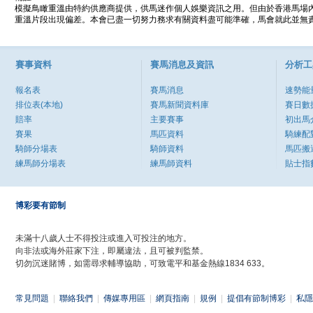
模擬鳥瞰重溫由特約供應商提供，供馬迷作個人娛樂資訊之用。但由於香港馬場
重溫片段出現偏差。本會已盡一切努力務求有關資料盡可能準確，馬會就此並無責
賽事資料
賽馬消息及資訊
分析工
報名表
賽馬消息
速勢能
排位表(本地)
賽馬新聞資料庫
賽日數
賠率
主要賽事
初出馬
賽果
馬匹資料
騎練配
騎師分場表
騎師資料
馬匹搬
練馬師分場表
練馬師資料
貼士指
博彩要有節制
未滿十八歲人士不得投注或進入可投注的地方。
向非法或海外莊家下注，即屬違法，且可被判監禁。
切勿沉迷賭博，如需尋求輔導協助，可致電平和基金熱線1834 633。
常見問題
|
聯絡我們
|
傳媒專用區
|
網頁指南
|
規例
|
提倡有節制博彩
|
私隱