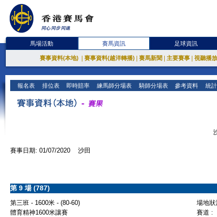
馬場活動
賽馬資訊
足球資訊
賽事資料(本地)
|
賽事資料(越洋轉播)
|
賽馬新聞
|
主要賽事
|
視聽播
報名表
排位表
即時賠率
練馬師分場表
騎師分場表
參考資料
統計
賽事日期: 01/07/2020 沙田
第 9 場 (787)
第三班 - 1600米 - (80-60)
場地狀況
體育精神1600米讓賽
賽道 :