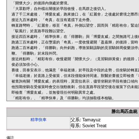
「開懷大少」的後蹄內側處於窘境。
「大眾歡呼」自外檔出閘後於早段收慢，在馬群之後切入。
過了千三米處後，「博愛友威」跑來搶口，在「紅麗舍」之後處於窘境之際昂
接近九百米處時，「奇真」在沒有遮擋下走外疊。
轉直路彎時，「紅麗舍」移至「奇真」外側以望空，因而與「精彩有你」緊迫
「馭風行」於直路早段難以望空。
接近四百米處時，「精準快車」在「得勝駒」與「博愛友威」之間無路可上後
跑過三百米處時，正在墮退的「奇真」一度收慢避開「盈嘉輝」的後蹄，當時
跑過二百米處時，「得勝駒」向外斜跑，導致策騎該駒的見習騎師周俊樂須停
鞭。「得勝駒」於末段外閃。
接近終點時，「精彩有你」收慢避開「開懷大少」（見習騎師黃俊）的後蹄，
俊必須加倍小心。
賽後，田泰安表示，他滿意「幸福老撾」於早段及中段的走勢，但坐騎於轉直
「幸福老撾」於直路上受催策，但末段僅能保持同速。獸醫於賽後立即檢查「
被查詢有關「博愛友威」的表現時，莫雷拉表示，儘管坐騎於早段有搶口傾向
他預期坐騎在受催策時會交出強勁衝刺，但在直路早段望空後在催策下仍未能
即檢查「博愛友威」，並無發現任何明顯異常之處。
「精彩有你」、「精準快車」及「得勝駒」均須抽取樣本檢驗。
勝出馬匹血統
父系: Tamayuz
精準快車
母系: Soviet Treat
備註