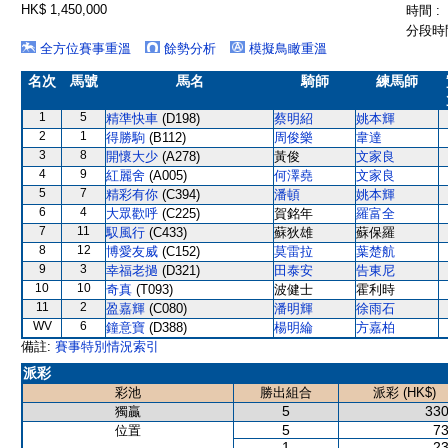
HK$ 1,450,000
時間 :
分段時間
全方位賽事重溫
餘勢分析
模擬鳥瞰重溫
名次
馬號
馬名
騎師
練馬師
1
5
精準快車
(D198)
蔡明紹
姚本輝
2
1
得勝駒
(B112)
周俊樂
韋達
3
8
開懷大少
(A278)
黃俊
文家良
4
9
紅麗舍
(A005)
何澤堯
文家良
5
7
精彩有你
(C394)
潘頓
姚本輝
6
4
大眾歡呼
(C225)
賀銘年
羅富全
7
11
馭風行
(C433)
蘇狄雄
蘇保羅
8
12
博愛友威
(C152)
莫雷拉
葉楚航
9
3
幸福老撾
(D321)
田泰安
告東尼
10
10
奇真
(T093)
波健士
霍利時
11
2
盈嘉輝
(C080)
潘明輝
徐雨石
WV
6
鐘意寶
(D388)
楊明綸
方嘉柏
備註:
賽事特別情況索引
派彩
彩池
勝出組合
派彩 (HK$)
5
330
獨贏
5
73
位置
1
23