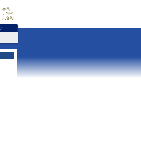
賽馬
足智彩
六合彩
少