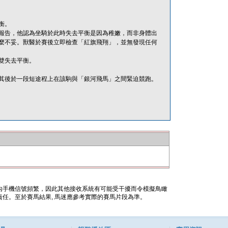
衡。
報告，他認為坐騎於此時失去平衡是因為稚嫩，而非身體出
麼不妥。獸醫於賽後立即檢查「紅旗飛翔」，並無發現任何
雙失去平衡。
其後於一段短途程上在該駒與「銀河飛馬」之間緊迫競跑。
內手機信號頻繁，因此其他接收系統有可能受干擾而令模擬鳥瞰
任。至於賽馬結果, 馬迷應參考實際的賽馬片段為準。