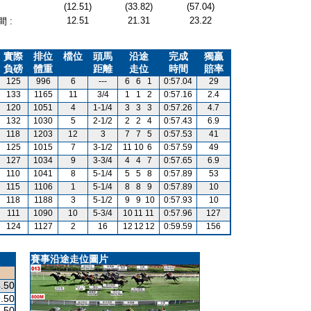
(12.51)
(33.82)
(57.04)
12.51
21.31
23.22
 :
實際
排位
檔位
頭馬
沿途
完成
獨贏
負磅
體重
距離
走位
時間
賠率
125
996
6
---
6
6
1
0:57.04
29
133
1165
11
3/4
1
1
2
0:57.16
2.4
120
1051
4
1-1/4
3
3
3
0:57.26
4.7
132
1030
5
2-1/2
2
2
4
0:57.43
6.9
118
1203
12
3
7
7
5
0:57.53
41
125
1015
7
3-1/2
11
10
6
0:57.59
49
127
1034
9
3-3/4
4
4
7
0:57.65
6.9
110
1041
8
5-1/4
5
5
8
0:57.89
53
115
1106
1
5-1/4
8
8
9
0:57.89
10
118
1188
3
5-1/2
9
9
10
0:57.93
10
111
1090
10
5-3/4
10
11
11
0:57.96
127
124
1127
2
16
12
12
12
0:59.59
156
賽事沿途走位圖片
.50
.50
.50