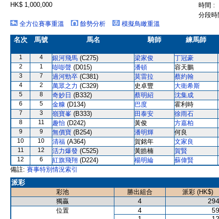
HK$ 1,000,000
時間 :
分段時間
全方位賽事重溫
餘勢分析
模擬鳥瞰重溫
名次
馬號
馬名
騎師
練馬師
1
4
銀河飛馬
(C275)
梁家俊
丁冠豪
2
1
嘭嘭聲
(D015)
潘頓
容天鵬
3
7
過河勁卒
(C381)
莫雷拉
蔡約翰
4
2
萬眾之力
(C329)
史卓豐
大衛希斯
5
8
奇妙日
(B332)
蔡明紹
沈集成
6
5
金糠
(D134)
巴度
霍利時
7
3
嶺寶峯
(B333)
田泰安
徐雨石
8
11
趣怡
(D242)
黃俊
方嘉柏
9
9
無價寶
(B254)
潘明輝
何良
10
10
清福
(A364)
賀銘年
文家良
11
12
活力爆發
(C525)
黃皓楠
賀賢
12
6
紅旗飛翔
(D224)
楊明綸
蘇偉賢
備註:
賽事特別情況索引
派彩
彩池
勝出組合
派彩 (HK$)
4
294
獨贏
4
59
位置
1
12