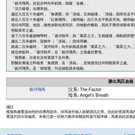
「銀河飛馬」於起步時向外斜跑，阻礙「金糠」。
「活力爆發」出閘笨拙。
趨近九百五十米處時，「無價寶」與「清福」互相碰撞，「清福」因而失去平
接近八百五十米處時，「紅旗飛翔」（楊明綸）自己失去平衡及失地。楊明綸
現任何問題。他說，雖然坐騎包尾而回，但牠動作暢順，因此不覺得坐騎有甚
明顯異常之處。
過了六百米處後轉彎時，「過河勁卒」與「萬眾之力」互相碰撞，兩駒因而雙
趨近二百米處時，賀銘年（「清福」）跌掉馬鞭。
跑過二百米處時，「過河勁卒」向外斜跑及挨擦「萬眾之力」，「萬眾之力」
接近終點時，「過河勁卒」在「銀河飛馬」之後處於窘境。
「嶺寶峯」沿途在沒有遮擋下走外疊。
獸醫於賽後立即檢查「無價寶」及「清福」，並無發現任何明顯異常之處。
「銀河飛馬」及「嘭嘭聲」均須抽取樣本檢驗。
勝出馬匹血統
父系: The Factor
銀河飛馬
母系: Angel's Breath
備註
模擬鳥瞰重溫由特約供應商提供，供馬迷作個人娛樂資訊之用。但由於香港馬場
重溫片段出現偏差。本會已盡一切努力務求有關資料盡可能準確，馬會就此並無責