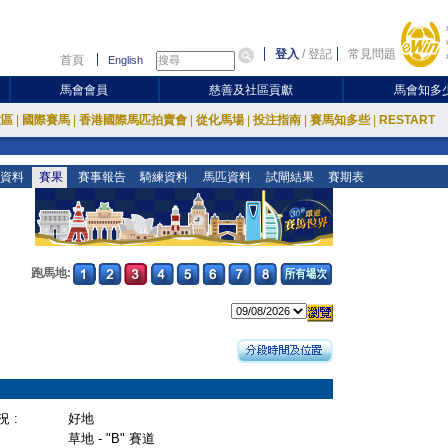
登入
/
登記
常見問題
首頁
English
馬會會員
慈善及社區貢獻
馬會知多
放區
|
國際賽馬
|
香港國際馬匹拍賣會
|
從化馬場
|
投注指南
|
賽馬知多些
|
RESTART
資料
賽果
賽事報告
騎練資料
馬匹資料
試閘結果
賽期表
跑馬地:
 :
好地
草地 - "B" 賽道