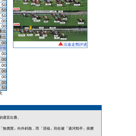
.50
.50
.50
.00
.00
勝出
勝出
.00
沿途走勢評述
詳情
.00
.00
.00
.00
.00
.00
.50
次
駒適宜出賽。
「無價寶」向外斜跑，而「清福」則在被「過河勁卒」挨擦