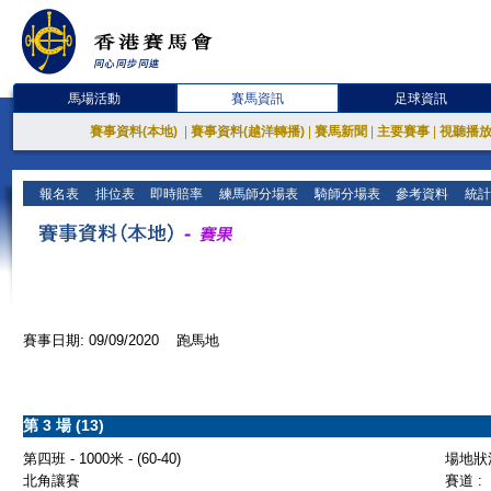
馬場活動
賽馬資訊
足球資訊
賽事資料(本地)
|
賽事資料(越洋轉播)
|
賽馬新聞
|
主要賽事
|
視聽播
報名表
排位表
即時賠率
練馬師分場表
騎師分場表
參考資料
統計
賽事日期: 09/09/2020 跑馬地
第 3 場 (13)
第四班 - 1000米 - (60-40)
場地狀況
北角讓賽
賽道 :