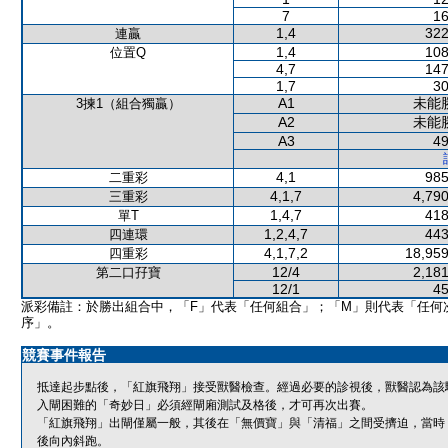
7
16
1,4
322
連贏
1,4
108
位置Q
4,7
147
1,7
30
A1
未能
3揀1（組合獨贏）
A2
未能
A3
49
4,1
985
二重彩
4,1,7
4,790
三重彩
1,4,7
418
單T
1,2,4,7
443
四連環
4,1,7,2
18,959
四重彩
12/4
2,181
第二口孖寶
12/1
45
派彩備註：於勝出組合中，「F」代表「任何組合」；「M」則代表「任何
序」。
競賽事件報告
抵達起步點後，「紅旗飛翔」接受獸醫檢查。經過必要的診視後，獸醫認為該
入閘困難的「奇妙日」必須經閘廂測試及格後，才可再次出賽。
「紅旗飛翔」出閘僅屬一般，其後在「無價寶」與「清福」之間受擠迫，當時
後向內斜跑。