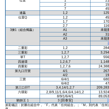
1
21
位置
2
15
7
45
1,2
125
連贏
1,2
45
位置Q
1,7
170
2,7
116
A1
未能
3揀1（組合獨贏）
A2
31
A3
未能
1,2
284
二重彩
1,2,7
3,294
三重彩
1,2,7
556
單T
1,2,6,7
1,148
四連環
1,2,7,6
24,388
四重彩
4/1
267
第九口孖寶
4/2
19
6/4/1
680
三寶
6/4/2
47
3,4,14/1,2,7
209,283
第三口孖T
2,8/9,11/1,6/4,6/4,14/1,2
13,924
六環彩
8/9/1/6/4/1
89,053
3 [田泰安]
騎師王 1
派彩備註：於勝出組合中，「F」代表「任何組合」；「M」則代表「任何
序」。