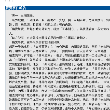
競賽事件報告
「專一」出閘笨拙。
「威力飛馳」出閘僅屬一般，繼而在「安頌」與「金期莊家」之間受擠迫，當
跑，而「爸巴閉」相應被「元朗之星」帶向內跑。
「嫡愛摯寶」於起步時向外斜跑，碰撞「正本開心」。其後儘管在一段短途程
入。
「錶之智慧」自大外檔出閘後於早段收慢並在馬群之後切入。
「嫡愛摯寶」在早段失去右前蹄的蹄鐵。
趨近一千米處時，「金期莊家」在「無心睡眠」內側緊迫競跑，當時「無心睡
跑，繼而向外移出以紓緩緊迫。其後，「共同勝利」在沒有遮擋下走大外疊。
被查詢時，何澤堯（「共同勝利」）表示，賽前他獲指示自第十二檔出閘後，
為「共同勝利」取得遮擋，因為該駒在今季首次試閘居前競跑而大力搶口，繼
交出較佳的衝刺。他說，「共同勝利」是賽出閘十分迅速，他立刻留住坐騎以
當時「紀利雄星」被催策以佔取前列位置。他說，起步後不久，「共同勝利」
擋。他持續收慢「共同勝利」以圖居於馬群中有遮擋的位置，然而，坐騎持續
來搶口時於過了千一米處後急促向內斜跑，他須修正坐騎以阻止牠進一步向內
以往走更外疊。他說，他曾考慮讓「共同勝利」上前超越「無心睡眠」，但這
他放鬆更多韁繩，將導致「共同勝利」毫無機會在末段以勁勢衝刺。他說，根
勝利」的馬主及練馬師，考慮下仗讓該駒縮程角逐，並在陣上立即取得遮擋，
被查詢有關「無心睡眠」的表現時，莫雷拉表示，他滿意坐騎早段的走勢。他
跑來搶口直至過了九百米處，此階段坐騎跑來較為放鬆。他說，儘管「無心睡
末段以勁勢衝刺。他又說，轉直路彎時催策「無心睡眠」後，坐騎未有加速，
受力策，但儘管受力策，仍然在末段墮退，走勢令人失望。「無心睡眠」的練