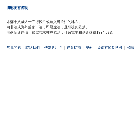
博彩要有節制
未滿十八歲人士不得投注或進入可投注的地方。
向非法或海外莊家下注，即屬違法，且可被判監禁。
切勿沉迷賭博，如需尋求輔導協助，可致電平和基金熱線1834 633。
常見問題
|
聯絡我們
|
傳媒專用區
|
網頁指南
|
規例
|
提倡有節制博彩
|
私隱