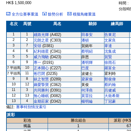
HK$ 1,500,000
時間 :
分段時間
全方位賽事重溫
餘勢分析
模擬鳥瞰重溫
名次
馬號
馬名
騎師
練馬師
1
1
綫路光輝
(A402)
田泰安
告東尼
2
2
元朗之星
(C303)
潘頓
文家良
3
7
安頌
(D381)
賀銘年
韋達
4
6
紀利雄星
(C041)
蔡明紹
沈集成
5
5
威力飛馳
(D423)
薛恩
賀賢
6
9
專一
(D191)
潘明輝
徐雨石
10
7 平頭馬
正本開心
(C227)
巴度
羅富全
11
7 平頭馬
爸巴閉
(D235)
波健士
霍利時
9
8
錶之智慧
(D289)
梁家俊
鄭俊偉
10
12
嫡愛摯寶
(C062)
黃俊
蔡約翰
11
3
共同勝利
(D391)
何澤堯
呂健威
12
13
無心睡眠
(D082)
莫雷拉
大衛希斯
13
4
金期莊家
(D342)
楊明綸
丁冠豪
備註:
賽事特別情況索引
派彩
彩池
勝出組合
派彩 (HK$
1
67
獨贏