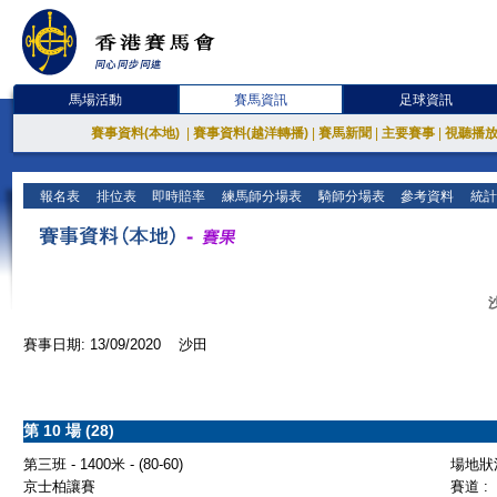
馬場活動
賽馬資訊
足球資訊
賽事資料(本地)
|
賽事資料(越洋轉播)
|
賽馬新聞
|
主要賽事
|
視聽播
報名表
排位表
即時賠率
練馬師分場表
騎師分場表
參考資料
統計
賽事日期: 13/09/2020 沙田
第 10 場 (28)
第三班 - 1400米 - (80-60)
場地狀況
京士柏讓賽
賽道 :