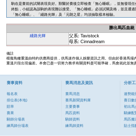
駒在是賽前的試閘表現良好。獸醫於賽後立即檢查「無心睡眠」，並無發現任
終點，小組認為該駒的表現難以接受。「無心睡眠」必須試閘及格，並且通過
「無心睡眠」、「綫路光輝」及「元朗之星」均須抽取樣本檢驗。
勝出馬匹血統
父系: Tavistock
綫路光輝
母系: Cinnadream
備註
模擬鳥瞰重溫由特約供應商提供，供馬迷作個人娛樂資訊之用。但由於香港馬場
重溫片段出現偏差。本會已盡一切努力務求有關資料盡可能準確，馬會就此並無責
賽事資料
賽馬消息及資訊
分析工
報名表
賽馬消息
速勢能
排位表(本地)
賽馬新聞資料庫
賽日數
賠率
主要賽事
初出馬
賽果
馬匹資料
騎練配
騎師分場表
騎師資料
馬匹搬
練馬師分場表
練馬師資料
貼士指