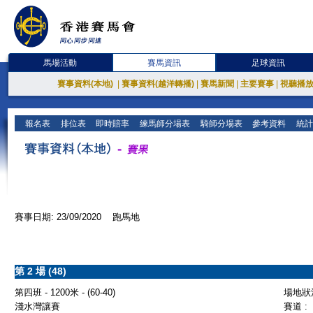
馬場活動
賽馬資訊
足球資訊
賽事資料(本地)
|
賽事資料(越洋轉播)
|
賽馬新聞
|
主要賽事
|
視聽播
報名表
排位表
即時賠率
練馬師分場表
騎師分場表
參考資料
統計
賽事日期: 23/09/2020 跑馬地
第 2 場 (48)
第四班 - 1200米 - (60-40)
場地狀況
淺水灣讓賽
賽道 :