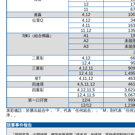
12
17
11
67
4,12
100
連贏
4,12
34
位置Q
4,11
163
11,12
135
A1
19
3揀1（組合獨贏）
A2
未能
A3
未能
4,12
66
二重彩
12,4
95
4,12,11
909
三重彩
12,4,11
1,495
4,11,12
463
單T
4,5,11,12
461
四連環
4,12,11,5
3,621
四重彩
12,4,11,5
5,067
12/4
993
第一口孖寶
12/12
1,238
派彩備註：於勝出組合中，「F」代表「任何組合」；「M」則代表「任何
序」。
競賽事件報告
「陽明亮亮」出閘緩慢，繼而收慢避開「惜多福」的後蹄，當時儘管騎師已努