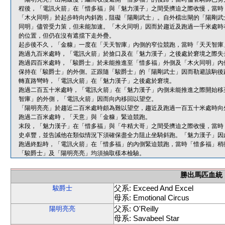
程後，「電訊火箭」在「惜多福」與「魅力漢子」之間受擠迫之際收慢，當時
「木火同明」於起步時向內斜跑，阻礙「陽剛武士」。自外檔出閘的「陽剛武
同明」儘管受力策，但未能加速。「木火同明」因而於趨近及跑過一千米處時
的位置，但仍在沒有遮擋下走外疊。
起步後不久，「金糠」一度在「天天智庫」內側的窄位競跑，當時「天天智庫
跑過九百米處時，「電訊火箭」於搶口及在「魅力漢子」之後處於窘境之際失
跑過四百米處時，「駿爵士」於未能推進至「惜多福」外側及「木火同明」內
保持在「駿爵士」的外側。正跟隨「駿爵士」的「陽剛武士」因而勒避該駒後
轉直路彎時，「電訊火箭」在「魅力漢子」之後處於窘境。
跑過二百五十米處時，「電訊火箭」在「魅力漢子」內側未能推進之際開始移
智庫」的外側，「電訊火箭」因而向內移回以望空。
「陽明亮亮」於趨近二百米處時頗為難以望空，趨近及跑過一百五十米處時向
跑過二百米處時，「天意」與「金糠」緊迫競跑。
末段，「魅力漢子」在「惜多福」與「牛精大哥」之間受擠迫之際收慢，當時
史卓豐，並告誡他在類似情況下須確保盡全力阻止坐騎斜跑。「魅力漢子」因
跑過終點時，「電訊火箭」在「惜多福」的內側緊迫競跑，當時「惜多福」稍
「駿爵士」及「陽明亮亮」均須抽取樣本檢驗。
勝出馬匹血統
父系: Exceed And Excel
駿爵士
母系: Emotional Circus
父系: O'Reilly
陽明亮亮
母系: Savabeel Star