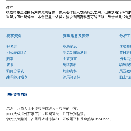
備註
模擬鳥瞰重溫由特約供應商提供，供馬迷作個人娛樂資訊之用。但由於香港馬場
重溫片段出現偏差。本會已盡一切努力務求有關資料盡可能準確，馬會就此並無責
賽事資料
賽馬消息及資訊
分析工
報名表
賽馬消息
速勢能
排位表(本地)
賽馬新聞資料庫
賽日數
賠率
主要賽事
初出馬
賽果
馬匹資料
騎練配
騎師分場表
騎師資料
馬匹搬
練馬師分場表
練馬師資料
貼士指
博彩要有節制
未滿十八歲人士不得投注或進入可投注的地方。
向非法或海外莊家下注，即屬違法，且可被判監禁。
切勿沉迷賭博，如需尋求輔導協助，可致電平和基金熱線1834 633。