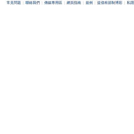
常見問題
|
聯絡我們
|
傳媒專用區
|
網頁指南
|
規例
|
提倡有節制博彩
|
私隱