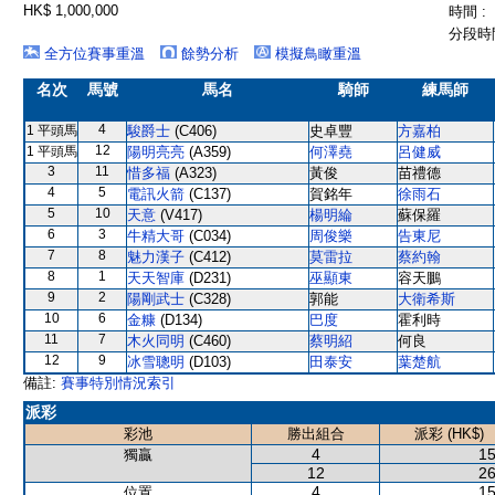
HK$ 1,000,000
時間 :
分段時間
全方位賽事重溫
餘勢分析
模擬鳥瞰重溫
名次
馬號
馬名
騎師
練馬師
4
1 平頭馬
駿爵士
(C406)
史卓豐
方嘉柏
12
1 平頭馬
陽明亮亮
(A359)
何澤堯
呂健威
3
11
惜多福
(A323)
黃俊
苗禮德
4
5
電訊火箭
(C137)
賀銘年
徐雨石
5
10
天意
(V417)
楊明綸
蘇保羅
6
3
牛精大哥
(C034)
周俊樂
告東尼
7
8
魅力漢子
(C412)
莫雷拉
蔡約翰
8
1
天天智庫
(D231)
巫顯東
容天鵬
9
2
陽剛武士
(C328)
郭能
大衛希斯
10
6
金糠
(D134)
巴度
霍利時
11
7
木火同明
(C460)
蔡明紹
何良
12
9
冰雪聰明
(D103)
田泰安
葉楚航
備註:
賽事特別情況索引
派彩
彩池
勝出組合
派彩 (HK$)
4
15
獨贏
12
26
4
15
位置