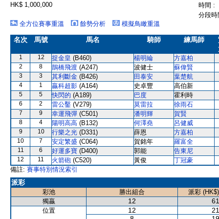
HK$ 1,000,000
時間 :
分段時間
全方位賽事重溫
餘勢分析
模擬鳥瞰重溫
名次
馬號
馬名
騎師
練馬師
1
12
捉金皇
(B460)
楊明綸
方嘉柏
2
8
鵲橋飛渡
(A247)
波健士
蘇偉賢
3
3
其利斷金
(B426)
田泰安
葉楚航
4
1
贏科超影
(A164)
史卓豐
高伯新
5
5
快閃的
(A189)
巴度
霍利時
6
2
雷公鑿
(V279)
莫雷拉
徐雨石
7
9
幸運飛彈
(C501)
潘明輝
賀賢
8
4
陽明高高
(B132)
何澤堯
呂健威
9
10
行樂之光
(D331)
薛恩
方嘉柏
10
7
安定繁盛
(C064)
賀銘年
羅富全
11
6
好運多寶
(D400)
郭能
告東尼
12
11
火箭砲
(C520)
黃俊
丁冠豪
備註:
賽事特別情況索引
派彩
彩池
勝出組合
派彩 (HK$)
12
61
獨贏
12
21
位置
8
19