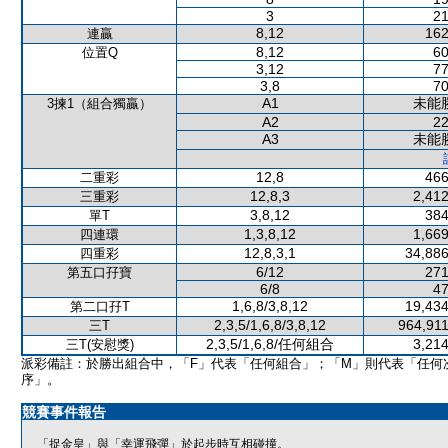
3
21
8,12
162
連贏
8,12
60
位置Q
3,12
77
3,8
70
A1
未能
3揀1（組合獨贏）
A2
22
A3
未能
12,8
466
二重彩
12,8,3
2,412
三重彩
3,8,12
384
單T
1,3,8,12
1,669
四連環
12,8,3,1
34,886
四重彩
6/12
271
第五口孖寶
6/8
47
1,6,8/3,8,12
19,434
第二口孖T
2,3,5/1,6,8/3,8,12
964,911
三T
2,3,5/1,6,8/任何組合
3,214
三T(安慰獎)
派彩備註：於勝出組合中，「F」代表「任何組合」；「M」則代表「任何
序」。
競賽事件報告
「捉金皇」與「幸運飛彈」於起步時互相碰撞。