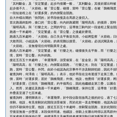
「其利斷金」及「安定繁盛」起步均僅屬一般，「其利斷金」其後於躍出時被
起步後不久，「火箭砲」被「雷公鑿」碰撞，當時「雷公鑿」在被「鵲橋飛渡
一段短途程上在「好運多寶」的內側緊迫競跑。
自大外檔出閘的「快閃的」於早段收慢及在馬群之後切入。
首次跑過終點時，搶口的「雷公鑿」向內斜跑避開「陽明高高」的後蹄，當時
「陽明高高」與「行樂之光」之間的窄位，這導致三駒均於一段途程上緊迫競
跑過一千米處時，「安定繁盛」在「雷公鑿」之後處於窘境。
跑過九百米處時，「火箭砲」自己失去平衡並失蹄。小組將監察「火箭砲」日
大敗而回。小組認為「火箭砲」的表現難以接受。「火箭砲」必須試閘及格，
「火箭砲」，並無發現任何明顯異常之處。
跑過八百米處時，「安定繁盛」被「行樂之光」碰撞後失去平衡，而「行樂之
境，當時「雷公鑿」向外斜跑。
接近五百五十米處時，「幸運飛彈」須受催策，在「捉金皇」與「陽明高高」
「陽明高高」在「行樂之光」內側緊迫競跑，「行樂之光」則在「安定繁盛」
跑，當時「雷公鑿」外閃。由於小組認為此宗事件不涉及騎師犯錯，因此不採
被查詢時，何澤堯（「陽明高高」）表示，他於早段在沒有遮擋下走第三疊。
側，當時「好運多寶」居於「鵲橋飛渡」外側。他說，他覺得「好運多寶」將
「好運多寶」已領先「鵲橋飛渡」約半個馬位，因此他繼續走第三疊，以圖在
入。然而，於趨近及跑過一千米處時，「鵲橋飛渡」保持位置，這導致「好運
外疊直至過了七百米處。
被查詢時，潘明輝表示，「幸運飛彈」於中段佔取領放馬之後的好位，過了七
坐騎。他說，有見坐騎於此階段須受催策，而於此前一直走勢暢順，他認為這
但仍不願保持位置。他說，接近五百五十米處時，坐騎緊迫競跑，並於此階段
空後並無進一步墮退，末段保持同速。他續說，坐騎上仗勝出時得以居馬群外
百米處後不願保持位置，他建議馬主及練馬師考慮讓該駒日後加配眼罩出賽。