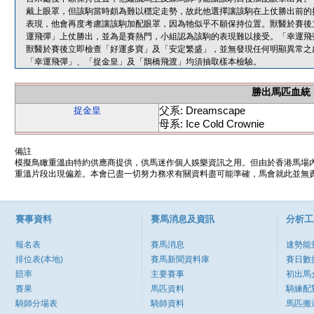
戴上眼罩，但該駒當時頗為難以穩定走勢，故此他選擇讓該駒在上仗勝出前的
表現，他會再度考慮讓該駒加配眼罩，因為牠似乎不願保持位置。獸醫於賽後
運飛彈」上仗勝出，並為是賽熱門，小組認為該駒的表現難以接受。「幸運飛
獸醫於賽後立即檢查「好運多寶」及「安定繁盛」，並無發現任何明顯異常之
「幸運飛彈」、「捉金皇」及「鵲橋飛渡」均須抽取樣本檢驗。
勝出馬匹血統
父系: Dreamscape
捉金皇
母系: Ice Cold Crownie
備註
模擬鳥瞰重溫由特約供應商提供，供馬迷作個人娛樂資訊之用。但由於香港馬場
重溫片段出現偏差。本會已盡一切努力務求有關資料盡可能準確，馬會就此並無責
賽事資料
賽馬消息及資訊
分析工
報名表
賽馬消息
速勢能
排位表(本地)
賽馬新聞資料庫
賽日數
賠率
主要賽事
初出馬
賽果
馬匹資料
騎練配
騎師分場表
騎師資料
馬匹搬