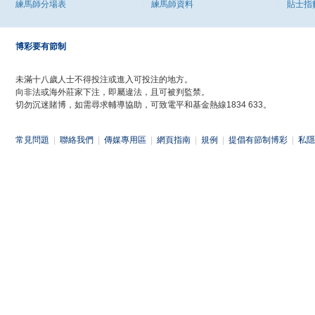
練馬師分場表
練馬師資料
貼士指
博彩要有節制
未滿十八歲人士不得投注或進入可投注的地方。
向非法或海外莊家下注，即屬違法，且可被判監禁。
切勿沉迷賭博，如需尋求輔導協助，可致電平和基金熱線1834 633。
常見問題
|
聯絡我們
|
傳媒專用區
|
網頁指南
|
規例
|
提倡有節制博彩
|
私隱