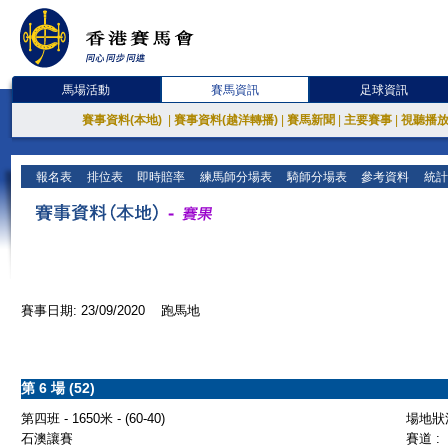
馬場活動
賽馬資訊
足球資訊
賽事資料(本地)
|
賽事資料(越洋轉播)
|
賽馬新聞
|
主要賽事
|
視聽播
報名表
排位表
即時賠率
練馬師分場表
騎師分場表
參考資料
統計
賽事日期: 23/09/2020 跑馬地
第 6 場 (52)
第四班 - 1650米 - (60-40)
場地狀況
石澳讓賽
賽道 :