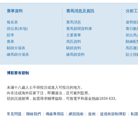
賽事資料
賽馬消息及資訊
分析工
報名表
賽馬消息
速勢能
排位表(本地)
賽馬新聞資料庫
賽日數
賠率
主要賽事
初出馬
賽果
馬匹資料
騎練配
騎師分場表
騎師資料
馬匹搬
練馬師分場表
練馬師資料
貼士指
博彩要有節制
未滿十八歲人士不得投注或進入可投注的地方。
向非法或海外莊家下注，即屬違法，且可被判監禁。
切勿沉迷賭博，如需尋求輔導協助，可致電平和基金熱線1834 633。
常見問題
|
聯絡我們
|
傳媒專用區
|
網頁指南
|
規例
|
提倡有節制博彩
|
私隱