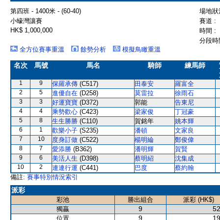
第四班 - 1400米 - (60-40)
場地狀況
小蠔灣讓賽
賽道 :
HK$ 1,000,000
時間 :
分段時間
全方位賽事重溫
餘勢分析
模擬鳥瞰重溫
名次
馬號
馬名
騎師
練馬師
1
9
保羅承傳
(C517)
田泰安
羅富全
2
5
進優自在
(D258)
莫雷拉
徐雨石
3
3
好運寶寶
(D372)
郭能
告東尼
4
4
乘勢歡心
(C423)
梁家俊
丁冠豪
5
8
生生勝勝
(C110)
賀銘年
姚本輝
6
1
歡樂小子
(S235)
潘頓
文家良
7
10
度身訂做
(C522)
楊明綸
鄭俊偉
8
7
愛添勝
(B362)
潘明輝
賀賢
9
6
美活人生
(D398)
蔡明紹
沈集成
10
2
連連行運
(C441)
巴度
蔡約翰
備註:
賽事特別情況索引
派彩
彩池
勝出組合
派彩 (HK$)
9
52
獨贏
9
19
位置