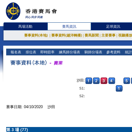
馬場活動
賽馬資訊
足球資訊
賽事資料(本地)
|
賽事資料(越洋轉播)
|
賽馬新聞
|
主要賽事
|
視聽播
報名表
排位表
即時賠率
練馬師分場表
騎師分場表
參考資料
統計
沙田:
S1:
S2:
賽事日期: 04/10/2020 沙田
第 3 場 (77)