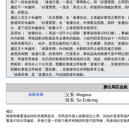
跑了一段短途程後，「連連行運」一度在「乘勢歡心」與「好運寶寶」之間受
趨近千一米處時，「好運寶寶」一度在「美活人生」的後蹄內側處於窘境，當
寶」的緊迫。
趨近八百五十米處時，「生生勝勝」在「進優自在」之後處於窘境之際昂首。
跑過四百米處時，「好運寶寶」在「進優自在」外側緊迫競跑，當時「進優自
出，過了四百米處後在「歡樂小子」之後受困而未能望空。
莫雷拉（「進優自在」）承認一項不小心策騎〔賽事規例第100(1)條〕，
向內斜跑，導致該駒須勒避及失去應有的跑線。小組判罰莫雷拉由十一月四日
個香港賽馬日）。此外，莫雷拉被罰款六萬元。「生生勝勝」其後在「進優自
趨近五十米處時，「保羅承傳」向內斜跑，令騎師須停止催策及修正坐騎。
被查詢有關「連連行運」的表現時，巴度表示，賽前認為坐騎應可居中間位置
置，而儘管受催策，但仍居於較賽前部署為後的位置。他說，坐騎全程欠順，
勢衝刺，表現令人十分失望。獸醫於賽後立即檢查「連連行運」，並無發現任
獸醫於賽後立即檢查「愛添勝」，並無發現任何明顯異常之處。
「保羅承傳」及「進優自在」均須抽取樣本檢驗。
勝出馬匹血統
父系: Magnus
保羅承傳
母系: So Enticing
備註
模擬鳥瞰重溫由特約供應商提供，供馬迷作個人娛樂資訊之用。但由於香港馬場
重溫片段出現偏差。本會已盡一切努力務求有關資料盡可能準確，馬會就此並無責