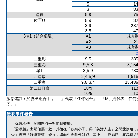
5
14
3
83
5,9
75
連贏
5,9
32
位置Q
3,9
237
3,5
147
A1
未能
3揀1（組合獨贏）
A2
21
A3
未能
9,5
235
二重彩
9,5,3
3,154
三重彩
3,5,9
780
單T
3,4,5,9
1,516
四連環
9,5,3,4
28,435
四重彩
10/9
113
第二口孖寶
10/5
10
派彩備註：於勝出組合中，「F」代表「任何組合」；「M」則代表「任何
序」。
競賽事件報告
「保羅承傳」於開閘時一對前腳並舉。
「愛添勝」出閘僅屬一般，其後在「歡樂小子」與「美活人生」之間受擠迫，
做」則被「好運寶寶」碰撞，繼而相應向外斜跑。其後，「愛添勝」在馬群之