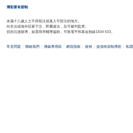
博彩要有節制
未滿十八歲人士不得投注或進入可投注的地方。
向非法或海外莊家下注，即屬違法，且可被判監禁。
切勿沉迷賭博，如需尋求輔導協助，可致電平和基金熱線1834 633。
常見問題
|
聯絡我們
|
傳媒專用區
|
網頁指南
|
規例
|
提倡有節制博彩
|
私隱