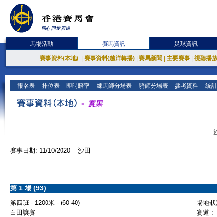
馬場活動
賽馬資訊
足球資訊
賽事資料(本地)
|
賽事資料(越洋轉播)
|
賽馬新聞
|
主要賽事
|
視聽播
報名表
排位表
即時賠率
練馬師分場表
騎師分場表
參考資料
統計
賽事日期: 11/10/2020 沙田
第 1 場 (93)
第四班 - 1200米 - (60-40)
場地狀況
白田讓賽
賽道 :