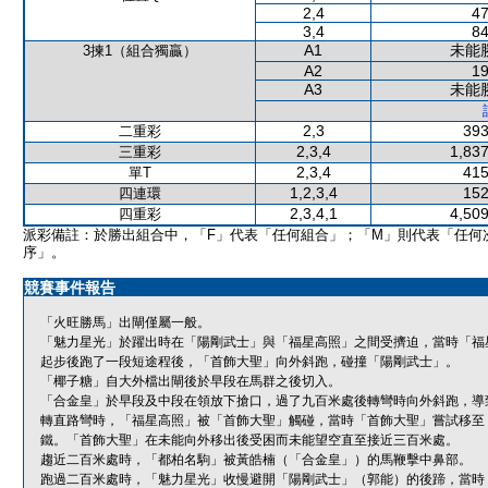
2,4
47
3,4
84
A1
未能
3揀1（組合獨贏）
A2
19
A3
未能
2,3
393
二重彩
2,3,4
1,837
三重彩
2,3,4
415
單T
1,2,3,4
152
四連環
2,3,4,1
4,509
四重彩
派彩備註：於勝出組合中，「F」代表「任何組合」；「M」則代表「任何
序」。
競賽事件報告
「火旺勝馬」出閘僅屬一般。
「魅力星光」於躍出時在「陽剛武士」與「福星高照」之間受擠迫，當時「福
起步後跑了一段短途程後，「首飾大聖」向外斜跑，碰撞「陽剛武士」。
「椰子糖」自大外檔出閘後於早段在馬群之後切入。
「合金皇」於早段及中段在領放下搶口，過了九百米處後轉彎時向外斜跑，導
轉直路彎時，「福星高照」被「首飾大聖」觸碰，當時「首飾大聖」嘗試移至
鐵。「首飾大聖」在未能向外移出後受困而未能望空直至接近三百米處。
趨近二百米處時，「都柏名駒」被黃皓楠（「合金皇」）的馬鞭擊中鼻部。
跑過二百米處時，「魅力星光」收慢避開「陽剛武士」（郭能）的後蹄，當時