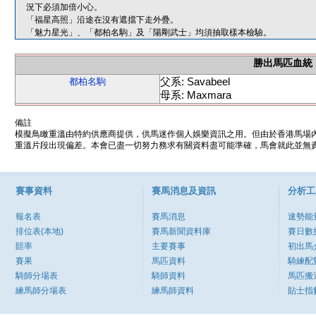
況下必須加倍小心。
「福星高照」沿途在沒有遮擋下走外疊。
「魅力星光」、「都柏名駒」及「陽剛武士」均須抽取樣本檢驗。
勝出馬匹血統
父系: Savabeel
都柏名駒
母系: Maxmara
備註
模擬鳥瞰重溫由特約供應商提供，供馬迷作個人娛樂資訊之用。但由於香港馬場
重溫片段出現偏差。本會已盡一切努力務求有關資料盡可能準確，馬會就此並無責
賽事資料
賽馬消息及資訊
分析工
報名表
賽馬消息
速勢能
排位表(本地)
賽馬新聞資料庫
賽日數
賠率
主要賽事
初出馬
賽果
馬匹資料
騎練配
騎師分場表
騎師資料
馬匹搬
練馬師分場表
練馬師資料
貼士指