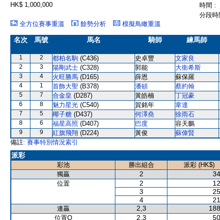
HK$ 1,000,000
時間 :
分段時間
全方位賽事重溫
餘勢分析
模擬鳥瞰重溫
名次
馬號
馬名
騎師
練馬師
1
2
都柏名駒
(C436)
史卓豐
文家良
2
3
陽剛武士
(C328)
郭能
大衛希斯
3
4
火旺勝馬
(D165)
薛恩
蘇保羅
4
1
首飾大聖
(B378)
潘頓
蔡約翰
5
7
合金皇
(D287)
黃皓楠
丁冠豪
6
8
魅力星光
(C540)
賀銘年
韋達
7
5
椰子糖
(D437)
何澤堯
徐雨石
8
6
福星高照
(D407)
巴度
容天鵬
9
9
紅旗飛翔
(D224)
黃俊
蘇偉賢
備註:
賽事特別情況索引
派彩
彩池
勝出組合
派彩 (HK$)
2
34
獨贏
2
12
位置
3
25
4
21
2,3
188
連贏
2,3
50
位置Q