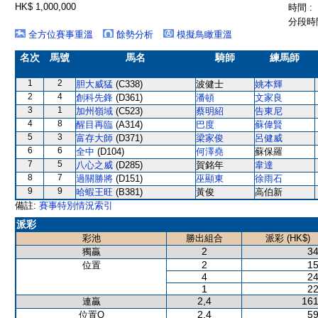
HK$ 1,000,000
時間 :
分段時間
全方位賽事重溫
餘勢分析
模擬鳥瞰重溫
名次
馬號
馬名
騎師
練馬師
1
2
胆大威猛
(C338)
波健士
姚本輝
2
4
創科先鋒
(D361)
潘頓
文家良
3
1
加州嶺域
(C523)
蔡明紹
告東尼
4
8
醒目再臨
(A314)
巴度
蘇偉賢
5
3
富存大師
(D371)
梁家俊
呂健威
6
6
全中
(D104)
何澤堯
蘇保羅
7
5
八心之威
(D285)
賀銘年
韋達
8
7
過關勝將
(D151)
巫顯東
徐雨石
9
9
哈蝦王旺
(B381)
黃俊
高伯新
備註:
賽事特別情況索引
派彩
彩池
勝出組合
派彩 (HK$)
2
34
獨贏
2
15
位置
4
24
1
22
2,4
161
連贏
2,4
59
位置Q