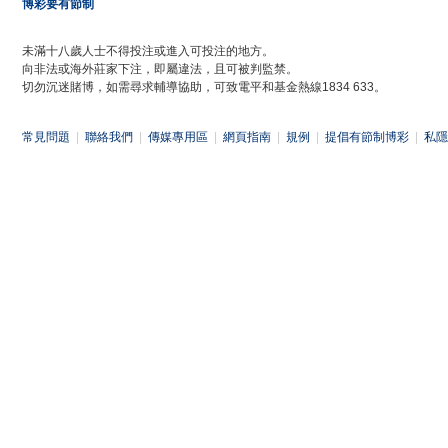
博彩要有節制
未滿十八歲人士不得投注或進入可投注的地方。
向非法或海外莊家下注，即屬違法，且可被判監禁。
切勿沉迷賭博，如需尋求輔導協助，可致電平和基金熱線1834 633。
常見問題
|
聯絡我們
|
傳媒專用區
|
網頁指南
|
規例
|
提倡有節制博彩
|
私隱