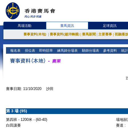
馬場活動
賽馬資訊
足球資訊
賽事資料(本地)
|
賽事資料(越洋轉播)
|
賽馬新聞
|
主要賽事
|
視聽播
報名表
排位表
即時賠率
練馬師分場表
騎師分場表
參考資料
統計
賽事日期: 11/10/2020 沙田
第 3 場 (95)
第四班 - 1200米 - (60-40)
場地狀況
白田讓賽
賽道 :