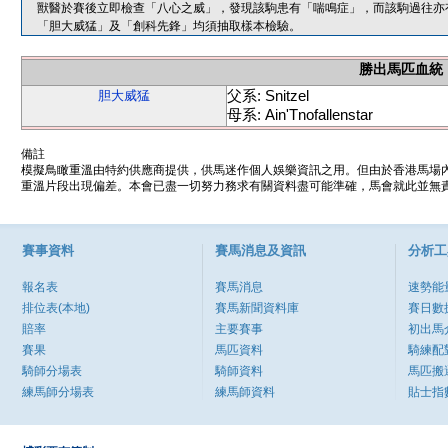
獸醫於賽後立即檢查「八心之威」，發現該駒患有「喘鳴症」，而該駒過往亦
「胆大威猛」及「創科先鋒」均須抽取樣本檢驗。
勝出馬匹血統
父系: Snitzel
胆大威猛
母系: Ain'Tnofallenstar
備註
模擬鳥瞰重溫由特約供應商提供，供馬迷作個人娛樂資訊之用。但由於香港馬場
重溫片段出現偏差。本會已盡一切努力務求有關資料盡可能準確，馬會就此並無責
賽事資料
賽馬消息及資訊
分析工
報名表
賽馬消息
速勢能
排位表(本地)
賽馬新聞資料庫
賽日數
賠率
主要賽事
初出馬
賽果
馬匹資料
騎練配
騎師分場表
騎師資料
馬匹搬
練馬師分場表
練馬師資料
貼士指