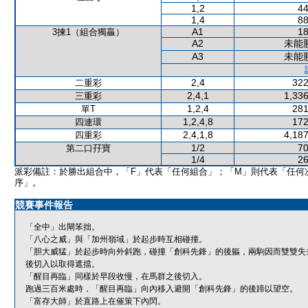
1,2
44
1,4
88
A1
18
3揀1（組合獨贏）
A2
未能
A3
未能
2,4
322
二重彩
2,4,1
1,336
三重彩
1,2,4
281
單T
1,2,4,8
172
四連環
2,4,1,8
4,187
四重彩
1/2
70
第二口孖寶
1/4
26
派彩備註：於勝出組合中，「F」代表「任何組合」；「M」則代表「任何
序」。
競賽事件報告
「全中」出閘笨拙。
「八心之威」與「加州嶺域」於起步時互相碰撞。
「胆大威猛」於起步時向外斜跑，碰撞「創科先鋒」的後軀，兩駒因而雙雙失
後切入以取得遮擋。
「醒目再臨」同樣於早段收慢，在馬群之後切入。
跑過三百米處時，「醒目再臨」向內移入避開「創科先鋒」的後蹄以望空。
「富存大師」於直路上在催策下內閃。