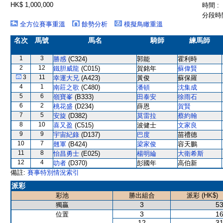
HK$ 1,000,000
時間 :
分段時間
全方位賽事重溫
餘勢分析
模擬鳥瞰重溫
名次
馬號
馬名
騎師
練馬師
1
3
勝感
(C324)
郭能
霍利時
2
12
鐵胆威龍
(C015)
賀銘年
蘇偉賢
3
11
幸運大兄
(A423)
黃俊
蘇保羅
4
1
南莊之歌
(C480)
潘頓
沈集成
5
6
嶺寶峯
(B333)
田泰安
徐雨石
6
2
桃花盛
(D234)
薛恩
賀賢
7
5
安旋
(D382)
莫雷拉
蔡約翰
8
10
喜又盈
(C515)
波健士
文家良
9
9
宇宙紀錄
(D137)
巴度
苗禮德
10
7
翹軍
(B424)
梁家俊
容天鵬
11
8
怡昌勇士
(E025)
楊明綸
大衛希斯
12
4
叻者
(D370)
彭國年
高伯新
備註:
賽事特別情況索引
派彩
彩池
勝出組合
派彩 (HK$)
3
53
獨贏
3
16
位置
12
31