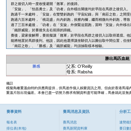
群之後切入時一度收慢避開「翹軍」的後蹄。
「安旋」、「怡昌勇士」及「叻者」自外檔出閘後均於早段在馬群之後切入。
跑過千一米處時，「安旋」在雙雙斜跑的「宇宙紀錄」與「南莊之歌」之間受
跑過六百米處時，「桃花盛」向內斜跑，挨擦內欄，繼而稍微向外斜跑，導致
過了三百米處後，「叻者」在「安旋」外側緊迫競跑，當時「安旋」向外移出
「鐵胆威龍」於賽後失去右前蹄的蹄鐵。
賽後，梁家俊解釋，賽前擬讓「翹軍」於早段在馬群之後切入以取得遮擋。他
能將牠置於馬群後列。他說，因此他選擇讓坐騎切入以圖佔取中間位置，但坐
「南莊之歌」、「勝感」及「鐵胆威龍」均須抽取樣本檢驗。
勝出馬匹血統
父系: O'Reilly
勝感
母系: Rabsha
備註
模擬鳥瞰重溫由特約供應商提供，供馬迷作個人娛樂資訊之用。但由於香港馬場
重溫片段出現偏差。本會已盡一切努力務求有關資料盡可能準確，馬會就此並無責
賽事資料
賽馬消息及資訊
分析工
報名表
賽馬消息
速勢能
排位表(本地)
賽馬新聞資料庫
賽日數