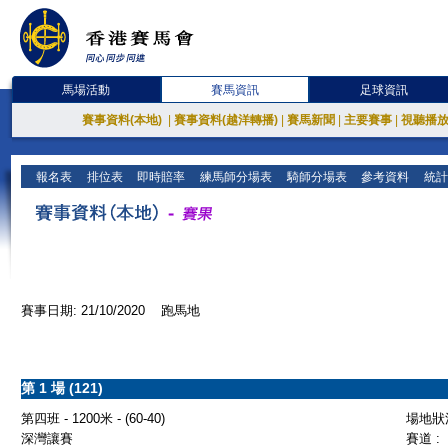
馬場活動
賽馬資訊
足球資訊
賽事資料(本地)
|
賽事資料(越洋轉播)
|
賽馬新聞
|
主要賽事
|
視聽播
報名表
排位表
即時賠率
練馬師分場表
騎師分場表
參考資料
統計
賽事日期: 21/10/2020 跑馬地
第 1 場 (121)
第四班 - 1200米 - (60-40)
場地狀況
深灣讓賽
賽道 :