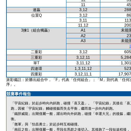
11
45
3,12
288
連贏
3,12
86
位置Q
3,11
113
11,12
200
A1
未能
3揀1（組合獨贏）
A2
23
A3
未能
3,12
605
二重彩
3,12,11
5,284
三重彩
3,11,12
1,301
單T
1,3,11,12
523
四連環
3,12,11,1
17,907
四重彩
派彩備註：於勝出組合中，「F」代表「任何組合」；「M」則代表「任何
序」。
競賽事件報告
「宇宙紀錄」於起步時向內斜跑，碰撞「喜又盈」。「宇宙紀錄」其後在「喜
跑，因被「宇宙紀錄」觸碰後軀而失去平衡，繼而進一步向內斜跑。
「鐵胆威龍」出閘僅屬一般，躍出時向外斜跑，碰撞「幸運大兄」的後軀，繼
衡。
「翹軍」與「怡昌勇士」於起步時互相碰撞。
「南莊之歌」出閘僅屬一般，早段在馬群之後切入。其後跑了一段短途程後，