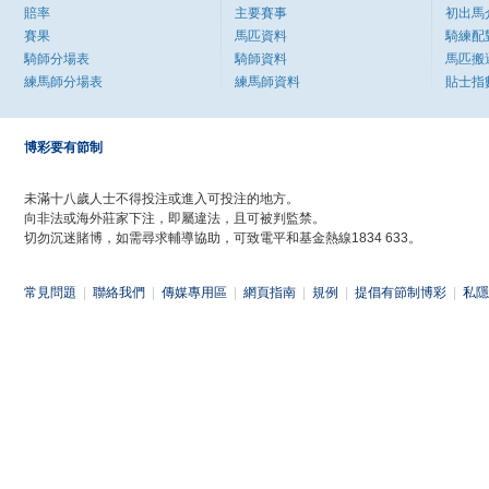
賠率
主要賽事
初出馬
賽果
馬匹資料
騎練配
騎師分場表
騎師資料
馬匹搬
練馬師分場表
練馬師資料
貼士指
博彩要有節制
未滿十八歲人士不得投注或進入可投注的地方。
向非法或海外莊家下注，即屬違法，且可被判監禁。
切勿沉迷賭博，如需尋求輔導協助，可致電平和基金熱線1834 633。
常見問題
|
聯絡我們
|
傳媒專用區
|
網頁指南
|
規例
|
提倡有節制博彩
|
私隱