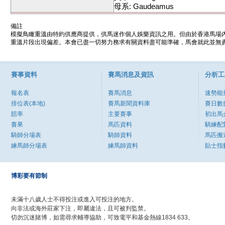
母系: Gaudeamus
備註
模擬鳥瞰重溫由特約供應商提供，供馬迷作個人娛樂資訊之用。但由於香港馬場
重溫片段出現偏差。本會已盡一切努力務求有關資料盡可能準確，馬會就此並無責
賽事資料
賽馬消息及資訊
分析工
報名表
賽馬消息
速勢能
排位表(本地)
賽馬新聞資料庫
賽日數
賠率
主要賽事
初出馬
賽果
馬匹資料
騎練配
騎師分場表
騎師資料
馬匹搬
練馬師分場表
練馬師資料
貼士指
博彩要有節制
未滿十八歲人士不得投注或進入可投注的地方。
向非法或海外莊家下注，即屬違法，且可被判監禁。
切勿沉迷賭博，如需尋求輔導協助，可致電平和基金熱線1834 633。