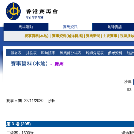
馬場活動
賽馬資訊
足球資訊
賽事資料(本地)
|
賽事資料(越洋轉播)
|
賽馬新聞
|
主要賽事
|
視聽播
報名表
排位表
即時賠率
練馬師分場表
騎師分場表
參考資料
統計
沙田:
S2:
賽事日期: 22/11/2020 沙田
第 3 場 (205)
二級賽 - 1600米
場地狀況