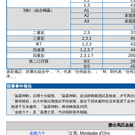
1,2
21
1,3
41
A1
11
3揀1（組合獨贏）
A2
未能
A3
未能
2,3
37
二重彩
2,3,1
85
三重彩
1,2,3
41
單T
1,2,3,7
44
四連環
2,3,1,7
285
四重彩
8/2
28
第二口孖寶
8/3
45
派彩備註：於勝出組合中，「F」代表「任何組合」；「M」則代表「任何
序」。
競賽事件報告
「協霸神駒」出閘十分緩慢。「協霸神駒」必須經閘廂測試及格後，才可再次
「勝得精彩」自大外檔出閘後於早段收慢，接近千四米處時在沒有遮擋下走外
跑過千五米處時，「協霸神駒」將頭轉側及內閃。
「金鎗六十」及「嘉應之星」均須抽取樣本檢驗。
勝出馬匹血統
父系: Medaglia d'Oro
金鎗六十