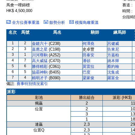
馬會一哩錦標
賽道 :
HK$ 4,500,000
時間 :
分段時間
全方位賽事重溫
餘勢分析
模擬鳥瞰重溫
名次
馬號
馬名
騎師
練馬師
1
2
金鎗六十
(C238)
何澤堯
呂健威
2
3
嘉應之星
(C198)
史卓豐
告東尼
3
1
川河尊駒
(A252)
田泰安
方嘉柏
4
7
高大威猛
(C470)
潘頓
姚本輝
5
6
勝得精彩
(C061)
莫雷拉
蔡約翰
6
5
協霸神駒
(B405)
巴度
沈集成
7
4
精明才子
(B090)
梁家俊
羅富全
備註:
賽事特別情況索引
派彩
彩池
勝出組合
派彩 (HK$)
2
11
獨贏
2
10
位置
3
13
1
18
2,3
29
連贏
2,3
14
位置Q