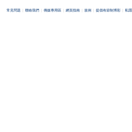
常見問題
|
聯絡我們
|
傳媒專用區
|
網頁指南
|
規例
|
提倡有節制博彩
|
私隱