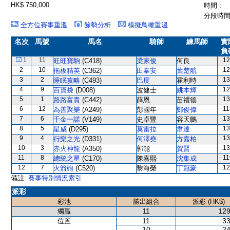
HK$ 750,000
時間 :
分段時間 
全方位賽事重溫
餘勢分析
模擬鳥瞰重溫
名次
馬號
馬名
騎師
練馬師
實
負
1
11
12
旺旺寶駒
(C418)
梁家俊
何良
2
10
12
拖板精英
(C362)
田泰安
葉楚航
3
2
13
睡眠攻略
(C493)
巴度
霍利時
4
9
12
百寶袋
(D008)
波健士
姚本輝
5
1
13
路路富貴
(C442)
薛恩
苗禮德
6
12
11
為善聚樂
(A249)
彭國年
鄭俊偉
7
6
13
千金一諾
(V149)
史卓豐
容天鵬
8
5
13
星威
(D295)
莫雷拉
韋達
9
4
13
行樂之光
(D331)
何澤堯
方嘉柏
10
3
13
赤火神龍
(A350)
郭能
賀賢
11
8
11
總統之星
(C170)
陳嘉熙
沈集成
12
7
12
火箭砲
(C520)
黎海榮
丁冠豪
備註:
賽事特別情況索引
派彩
彩池
勝出組合
派彩 (HK$)
11
129
獨贏
11
33
位置
10
24