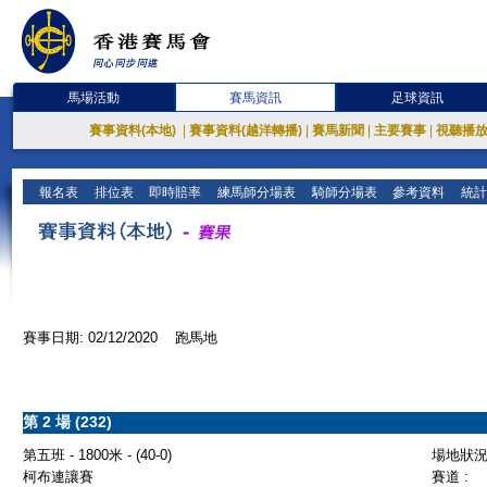
馬場活動
賽馬資訊
足球資訊
賽事資料(本地)
|
賽事資料(越洋轉播)
|
賽馬新聞
|
主要賽事
|
視聽播
報名表
排位表
即時賠率
練馬師分場表
騎師分場表
參考資料
統計
賽事日期: 02/12/2020 跑馬地
第 2 場 (232)
第五班 - 1800米 - (40-0)
場地狀況 
柯布連讓賽
賽道 :