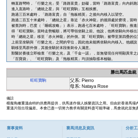
轉直路彎時，「行樂之光」受「路路富貴」妨礙，當時「路路富貴」向內斜跑
進入直路時，「總統之星」與「旺旺寶駒」互相挨擦。
跑過三百米處時，「路路富貴」自「拖板精英」之後向內移入以望空。
跑過二百五十米處時，「總統之星」靠近「赤火神龍」的後蹄處於窘境，當時
被查詢時，巴度（「睡眠攻略」）表示，跑過七百米處時，「旺旺寶駒」推進
得「旺旺寶駒」當時走勢暢順，將可帶領坐騎上前。他說，他將坐騎向外移出
時「總統之星」移至「赤火神龍」的外側。當「旺旺寶駒」被帶至第四疊的位
上前至坐騎與「行樂之光」之間的窄位，因此他未能將坐騎向內移入。他續說
騎移至馬群外側，其後坐騎於末段衝刺令人滿意。
獸醫於賽後立即檢查「行樂之光」及「千金一諾」，並無發現任何明顯異常之
「百寶袋」、「旺旺寶駒」及「拖板精英」均須抽取樣本檢驗。
勝出馬匹血統
父系: Pierro
旺旺寶駒
母系: Nataya Rose
備註
模擬鳥瞰重溫由特約供應商提供，供馬迷作個人娛樂資訊之用。但由於香港馬場
重溫片段出現偏差。本會已盡一切努力務求有關資料盡可能準確，馬會就此並無責
賽事資料
賽馬消息及資訊
分析工