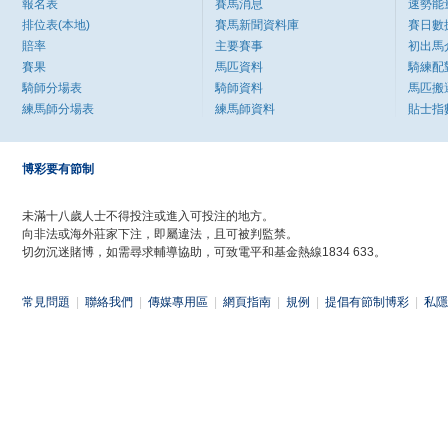
報名表
賽馬消息
速勢能
排位表(本地)
賽馬新聞資料庫
賽日數
賠率
主要賽事
初出馬
賽果
馬匹資料
騎練配
騎師分場表
騎師資料
馬匹搬
練馬師分場表
練馬師資料
貼士指
博彩要有節制
未滿十八歲人士不得投注或進入可投注的地方。
向非法或海外莊家下注，即屬違法，且可被判監禁。
切勿沉迷賭博，如需尋求輔導協助，可致電平和基金熱線1834 633。
常見問題
|
聯絡我們
|
傳媒專用區
|
網頁指南
|
規例
|
提倡有節制博彩
|
私隱