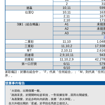
2
31
10,11
599
連贏
10,11
163
位置Q
2,11
167
2,10
171
A1
未能
3揀1（組合獨贏）
A2
未能
A3
29
11,10
1,048
二重彩
11,10,2
17,938
三重彩
2,10,11
2,616
單T
2,9,10,11
943
四連環
11,10,2,9
42,278
四重彩
6/11
579
第一口孖寶
6/10
48
派彩備註：於勝出組合中，「F」代表「任何組合」；「M」則代表「任何
序」。
競賽事件報告
「火箭砲」出閘僅屬一般。
「路路富貴」於開閘時站姿笨拙，一對前腳並舉，因而出閘緩慢。
「為善聚樂」於起步時向內斜跑，挨擦「赤火神龍」。
自大外檔出閘的「星威」於早段在馬群之後切入。