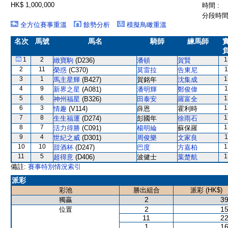
HK$ 1,000,000
時間 :
分段時間 
全方位賽事重溫
餘勢分析
模擬鳥瞰重溫
名次
馬號
馬名
騎師
練馬師
1
2
1
緻寶駒
(D236)
潘頓
賀賢
2
11
1
榮惑
(C370)
莫雷拉
告東尼
3
1
1
馬主星輝
(B427)
賀銘年
沈集成
4
9
1
新界之星
(A081)
潘明輝
鄭俊偉
5
6
1
神州福星
(B326)
田泰安
羅富全
6
3
1
情趣
(V114)
薛恩
霍利時
7
8
1
生生福運
(D274)
彭國年
徐雨石
8
7
1
活力得勝
(C091)
楊明綸
蘇保羅
9
4
1
世紀之威
(D301)
周俊樂
文家良
10
10
1
甜酒杯
(D247)
巴度
方嘉柏
11
5
1
超得意
(D406)
波健士
葉楚航
備註:
賽事特別情況索引
派彩
彩池
勝出組合
派彩 (HK$)
2
39
獨贏
2
15
位置
11
22
1
16