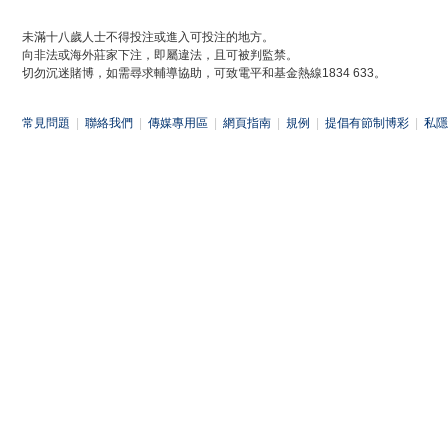
未滿十八歲人士不得投注或進入可投注的地方。
向非法或海外莊家下注，即屬違法，且可被判監禁。
切勿沉迷賭博，如需尋求輔導協助，可致電平和基金熱線1834 633。
常見問題
|
聯絡我們
|
傳媒專用區
|
網頁指南
|
規例
|
提倡有節制博彩
|
私隱