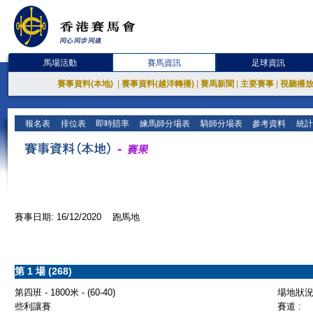
馬場活動
賽馬資訊
足球資訊
賽事資料(本地)
|
賽事資料(越洋轉播)
|
賽馬新聞
|
主要賽事
|
視聽播
報名表
排位表
即時賠率
練馬師分場表
騎師分場表
參考資料
統計
賽事日期: 16/12/2020 跑馬地
第 1 場 (268)
第四班 - 1800米 - (60-40)
場地狀況 
些利讓賽
賽道 :