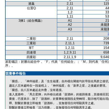
2,11
115
連贏
2,11
44
位置Q
1,2
33
1,11
53
A1
21
3揀1（組合獨贏）
A2
未能
A3
未能
2,11
208
二重彩
2,11,1
739
三重彩
1,2,11
154
單T
1,2,9,11
658
四連環
2,11,1,9
9,646
四重彩
派彩備註：於勝出組合中，「F」代表「任何組合」；「M」則代表「任何
序」。
競賽事件報告
「榮惑」、「神州福星」及「生生福運」自外檔出閘後均於早段在馬群之後切
趨近八百米處時在一段途程上，「神州福星」在「新界之星」之後處於窘境。
「榮惑」自八百米處起走外疊，沒有遮擋。
進入直路時，「馬主星輝」向外移出繞過「甜酒杯」的後蹄推進，其後移回至
賽後，巴度表示，除了「甜酒杯」於賽事較後階段走勢轉弱，顯示牠可能出現
釋。獸醫於賽後立即檢查「甜酒杯」，並無發現任何明顯異常之處。
獸醫於賽後立即檢查「活力得勝」，並無發現任何明顯異常之處。