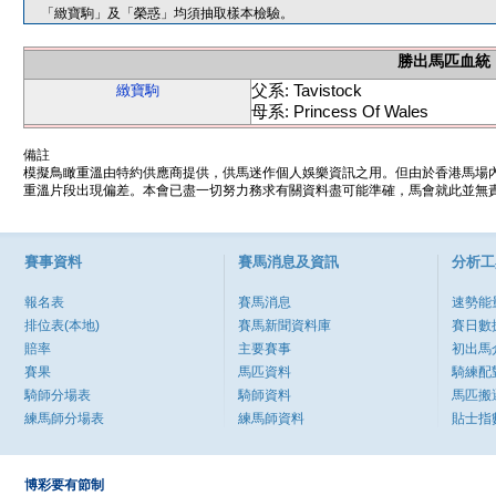
「緻寶駒」及「榮惑」均須抽取樣本檢驗。
勝出馬匹血統
父系: Tavistock
緻寶駒
母系: Princess Of Wales
備註
模擬鳥瞰重溫由特約供應商提供，供馬迷作個人娛樂資訊之用。但由於香港馬場
重溫片段出現偏差。本會已盡一切努力務求有關資料盡可能準確，馬會就此並無責
賽事資料
賽馬消息及資訊
分析工
報名表
賽馬消息
速勢能
排位表(本地)
賽馬新聞資料庫
賽日數
賠率
主要賽事
初出馬
賽果
馬匹資料
騎練配
騎師分場表
騎師資料
馬匹搬
練馬師分場表
練馬師資料
貼士指
博彩要有節制