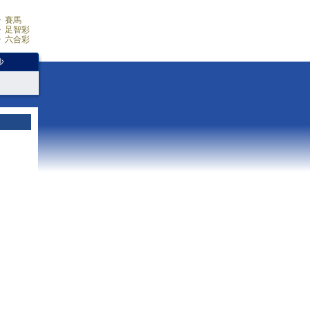
賽馬
足智彩
六合彩
少