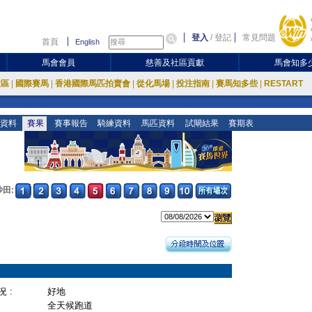
登入
/
登記
常見問題
首頁
English
馬會會員
慈善及社區貢獻
馬會知多
放區
|
國際賽馬
|
香港國際馬匹拍賣會
|
從化馬場
|
投注指南
|
賽馬知多些
|
RESTART
資料
賽果
賽事報告
騎練資料
馬匹資料
試閘結果
賽期表
沙田:
 :
好地
全天候跑道