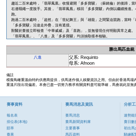
趨近二百米處時，「翡翠鳳凰」收慢避開「多多寶驥」（蘇銘倫）的後蹄，當
右邊韁繩一度脫手。其後，「翡翠鳳凰」移回「多多寶驥」內側以繼續推進。
跑。
跑過二百米處時，「超然」在「世紀舞王」與「雄龍」之間緊迫競跑，當時「
「多多寶驥」沿途走外疊，沒有遮擋。
獸醫於賽後立即檢查「中華威威」及「喜跑」，並無發現任何明顯異常之處。
「翡翠鳳凰」、「八進」及「多多寶驥」均須抽取樣本檢驗。
勝出馬匹血統
父系: Requinto
八進
母系: Afnoon
備註
模擬鳥瞰重溫由特約供應商提供，供馬迷作個人娛樂資訊之用。但由於香港馬場
重溫片段出現偏差。本會已盡一切努力務求有關資料盡可能準確，馬會就此並無責
賽事資料
賽馬消息及資訊
分析工
報名表
賽馬消息
速勢能
排位表(本地)
賽馬新聞資料庫
賽日數
賠率
主要賽事
初出馬
賽果
馬匹資料
騎練配