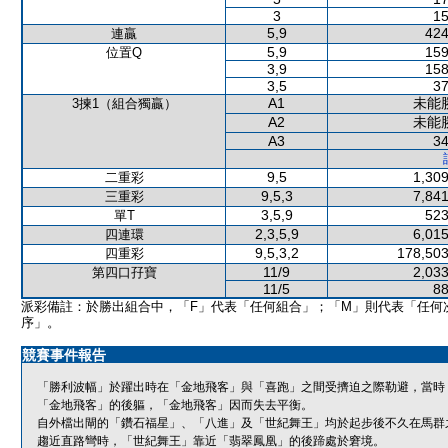
3
15
5,9
424
連贏
5,9
159
位置Q
3,9
158
3,5
37
A1
未能
3揀1（組合獨贏）
A2
未能
A3
34
9,5
1,309
二重彩
9,5,3
7,841
三重彩
3,5,9
523
單T
2,3,5,9
6,015
四連環
9,5,3,2
178,503
四重彩
11/9
2,033
第四口孖寶
11/5
88
派彩備註：於勝出組合中，「F」代表「任何組合」；「M」則代表「任何
序」。
競賽事件報告
「勝利波幅」於躍出時在「金地飛客」與「喜跑」之間受擠迫之際勒避，當時
「金地飛客」的後軀，「金地飛客」因而失去平衡。
自外檔出閘的「鑽石福星」、「八進」及「世紀舞王」均於起步後不久在馬群
趨近直路彎時，「世紀舞王」靠近「翡翠鳳凰」的後蹄處於窘境。