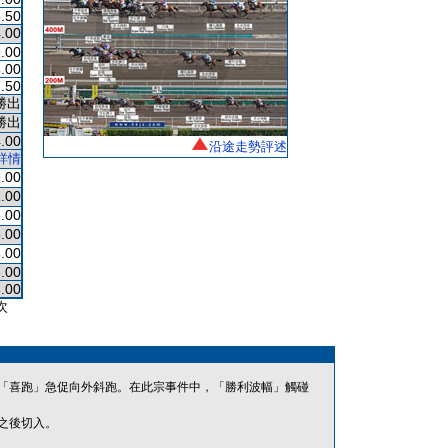
.50
.00
.00
.00
.50
勝出
勝出
.00
沿途走勢評述
詳情
.00
.00
.00
.00
.00
.00
.00
次
「喜跑」急促向外斜跑。在此宗事件中，「勝利波幅」觸碰
之後切入。