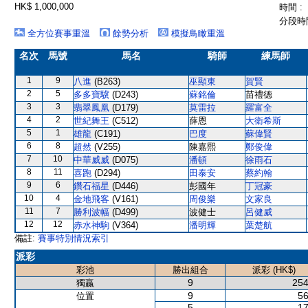
HK$ 1,000,000
時間 :
分段時間
全方位賽事重溫
餘勢分析
模擬鳥瞰重溫
名次
馬號
馬名
騎師
練馬師
1
9
八進
(B263)
巫顯東
賀賢
2
5
多多寶驥
(D243)
蘇銘倫
苗禮德
3
3
翡翠鳳凰
(D179)
莫雷拉
羅富全
4
2
世紀舞王
(C512)
薛恩
大衛希斯
5
1
雄龍
(C191)
巴度
蘇偉賢
6
8
超然
(V255)
陳嘉熙
鄭俊偉
7
10
中華威威
(D075)
潘頓
徐雨石
8
11
喜跑
(D294)
田泰安
蔡約翰
9
6
鑽石福星
(D446)
彭國年
丁冠豪
10
4
金地飛客
(V161)
周俊樂
文家良
11
7
勝利波幅
(D499)
波健士
呂健威
12
12
赤水神駒
(V364)
潘明輝
葉楚航
備註:
賽事特別情況索引
派彩
彩池
勝出組合
派彩 (HK$)
9
254
獨贏
9
56
位置
5
17