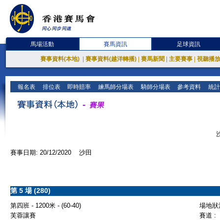
馬場活動
賽馬資訊
足球資訊
賽事資料(本地)
|
賽事資料(越洋轉播)
|
賽馬新聞
|
主要賽事
|
視聽播
報名表
排位表
即時賠率
練馬師分場表
騎師分場表
參考資料
統計
賽事日期: 20/12/2020 沙田
第 5 場 (280)
第四班 - 1200米 - (60-40)
場地狀況
芙蓉讓賽
賽道 :