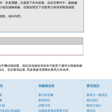
時「多多寶驥」在催策下向外斜跑。在此宗事件中，蘇銘倫
小組告誡蘇銘倫，在類似情況下須更努力保持坐騎直線競
雄龍」傾向內閃。
內手機信號頻繁，因此其他接收系統有可能受干擾而令模擬鳥瞰
任。至於賽馬結果, 馬迷應參考實際的賽馬片段為準。
具
視聽播放區
實用資訊
量
賽日收音機
賽馬日一般資訊
據
賽馬節目
檔位統計
介紹
試閘片段
騎師王統計
對及初岀馬成績
自購馬來港前賽事片段
靈活玩