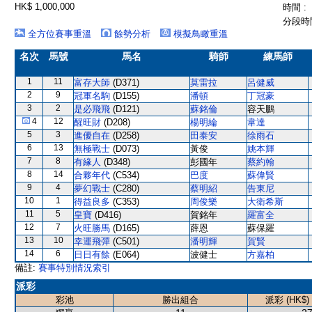
HK$ 1,000,000
時間 :
分段時間
全方位賽事重溫
餘勢分析
模擬鳥瞰重溫
名次
馬號
馬名
騎師
練馬師
1
11
富存大師
(D371)
莫雷拉
呂健威
2
9
冠軍名駒
(D155)
潘頓
丁冠豪
3
2
是必飛飛
(D121)
蘇銘倫
容天鵬
4
12
醒旺財
(D208)
楊明綸
韋達
5
3
進優自在
(D258)
田泰安
徐雨石
6
13
無極戰士
(D073)
黃俊
姚本輝
7
8
有緣人
(D348)
彭國年
蔡約翰
8
14
合夥年代
(C534)
巴度
蘇偉賢
9
4
夢幻戰士
(C280)
蔡明紹
告東尼
10
1
得益良多
(C353)
周俊樂
大衛希斯
11
5
皇寶
(D416)
賀銘年
羅富全
12
7
火旺勝馬
(D165)
薛恩
蘇保羅
13
10
幸運飛彈
(C501)
潘明輝
賀賢
14
6
日日有餘
(E064)
波健士
方嘉柏
備註:
賽事特別情況索引
派彩
彩池
勝出組合
派彩 (HK$)