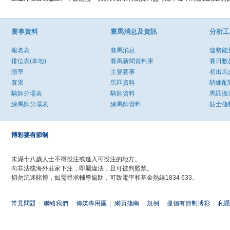
賽事資料
賽馬消息及資訊
分析工
報名表
賽馬消息
速勢能
排位表(本地)
賽馬新聞資料庫
賽日數
賠率
主要賽事
初出馬
賽果
馬匹資料
騎練配
騎師分場表
騎師資料
馬匹搬
練馬師分場表
練馬師資料
貼士指
博彩要有節制
未滿十八歲人士不得投注或進入可投注的地方。
向非法或海外莊家下注，即屬違法，且可被判監禁。
切勿沉迷賭博，如需尋求輔導協助，可致電平和基金熱線1834 633。
常見問題
|
聯絡我們
|
傳媒專用區
|
網頁指南
|
規例
|
提倡有節制博彩
|
私隱