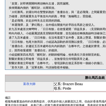
「皇寶」於即將開閘時將頭轉向左邊，因而漏閘。
挨倚閘廂內側的「醒旺財」出閘笨拙。
「火旺勝馬」於躍出時在雙雙斜跑的「進優自在」與「是必飛飛」之間嚴重受
力碰撞，因而嚴重失去平衡並向內斜跑，導致「無極戰士」受阻礙。
「是必飛飛」於起步時失去左前蹄的蹄鐵。
「幸運飛彈」及「夢幻戰士」自外檔出閘後均於早段在馬群之後切入。
於九百米處首次轉彎時，「日日有餘」在收慢避開「得益良多」（見習騎師周
時向內移入。小組嚴厲譴責見習騎師周俊樂，並告誡他在轉換跑線時須確保已
過了九百米處後，「日日有餘」在沒有遮擋下走外疊，直路上墮退。獸醫於賽
「日日有餘」包尾大敗而回，小組認為該駒的表現難以接受。「日日有餘」必
「進優自在」於趨近五百米處時在向內斜跑的「合夥年代」之後處於窘境，其
士」因而收慢避開「進優自在」的後蹄。
小組提醒第四名馬匹「醒旺財」的騎師楊明綸，他有責任力策坐騎至終點。
獸醫於賽後立即檢查「得益良多」，並無發現任何明顯異常之處。
獸醫於賽後立即檢查「合夥年代」，發現該駒左後足系部有一個細小的傷口。
「富存大師」及「冠軍名駒」均須抽取樣本檢驗。
勝出馬匹血統
父系: Brazen Beau
富存大師
母系: Pintle
備註
模擬鳥瞰重溫由特約供應商提供，供馬迷作個人娛樂資訊之用。但由於香港馬場
重溫片段出現偏差。本會已盡一切努力務求有關資料盡可能準確，馬會就此並無責