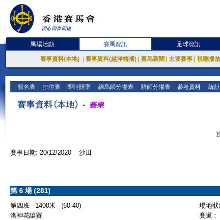
馬場活動
賽馬資訊
足球資訊
賽事資料(本地)
|
賽事資料(越洋轉播)
|
賽馬新聞
|
主要賽事
|
視聽播
報名表
排位表
即時賠率
練馬師分場表
騎師分場表
參考資料
統計
賽事日期: 20/12/2020 沙田
第 6 場 (281)
第四班 - 1400米 - (60-40)
場地狀況
洛神花讓賽
賽道 :