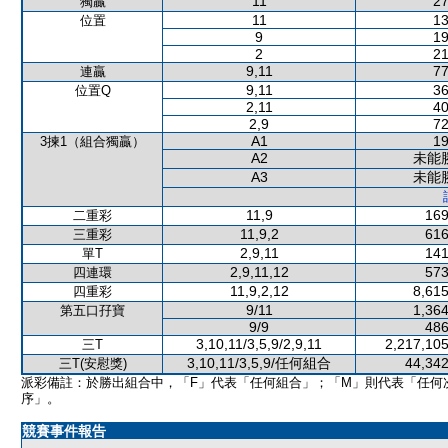
11
27
獨贏
11
13
位置
9
19
2
21
9,11
77
連贏
9,11
36
位置Q
2,11
40
2,9
72
A1
19
3揀1（組合獨贏）
A2
未能
A3
未能
11,9
169
二重彩
11,9,2
616
三重彩
2,9,11
141
單T
2,9,11,12
573
四連環
11,9,2,12
8,615
四重彩
9/11
1,364
第五口孖寶
9/9
486
3,10,11/3,5,9/2,9,11
2,217,105
三T
3,10,11/3,5,9/任何組合
44,342
三T(安慰獎)
派彩備註：於勝出組合中，「F」代表「任何組合」；「M」則代表「任何
序」。
競賽事件報告