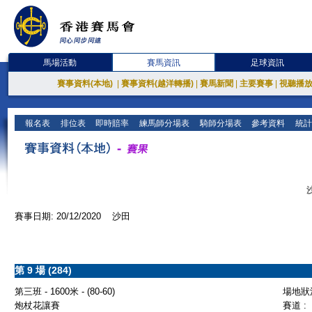
馬場活動
賽馬資訊
足球資訊
賽事資料(本地)
|
賽事資料(越洋轉播)
|
賽馬新聞
|
主要賽事
|
視聽播
報名表
排位表
即時賠率
練馬師分場表
騎師分場表
參考資料
統計
賽事日期: 20/12/2020 沙田
第 9 場 (284)
第三班 - 1600米 - (80-60)
場地狀況
炮杖花讓賽
賽道 :