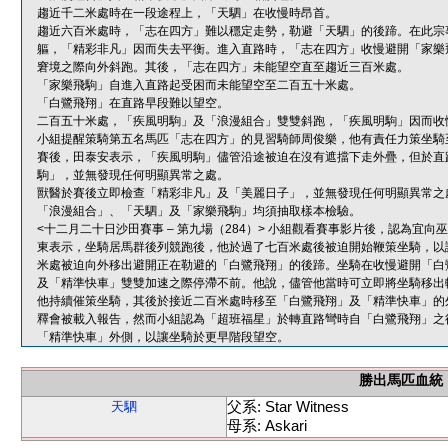
趨近千二米處時在一段途程上，「天駟」在收慢時昂首。
趨近六百米處時，「志在四方」難以穩定走勢，勒避「天駟」的後蹄。在此宗
軀，「精彩非凡」因而失去平衡。進入直路時，「志在四方」收慢避開「家樂
窘境之際向外斜跑。其後，「志在四方」未能望空直至趨近三百米處。
「家樂飛駒」自進入直路起受困而未能望空至二百五十米處。
「白鷺飛翔」在直路早段難以望空。
二百五十米處，「疾風明駒」及「浪漫組合」雙雙斜跑，「疾風明駒」因而收
小組提醒策騎第五名馬匹「志在四方」的見習騎師周俊樂，他有責任力策坐騎
賽後，田泰安表示，「疾風明駒」儘管沿途被迫在沒有遮擋下走外疊，但於直
駒」，並無發現任何明顯異常之處。
獸醫於賽後立即檢查「精彩非凡」及「美麗日子」，並無發現任何明顯異常之
「浪漫組合」、「天駟」及「家樂飛駒」均須抽取樣本檢驗。
<十二月二十日沙田賽事 – 第九場（284）> 小組觀看賽事影片後，認為
東表示，坐騎居馬群後列競跑後，他於過了七百米處後被迫開始鞭策坐騎，以
米處被迫向外移出避開正在勒避的「白鷺飛翔」的後蹄。坐騎在收慢避開「白
及「精準快車」雙雙加速之際停滯不前。他說，儘管他當時可立即將坐騎移出
他持續催策坐騎，其後於接近二百米處時移至「白鷺飛翔」及「精準快車」的
釋會被載入報告，然而小組認為「超班福星」於轉直路彎時自「白鷺飛翔」之
「精準快車」外側，以讓坐騎於更早階段望空。
勝出馬匹血統
父系: Star Witness
天駟
母系: Askari