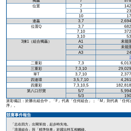
7
578
獨贏
7
142
位置
3
23
10
17
3,7
2,694
連贏
3,7
682
位置Q
7,10
372
3,10
53
A1
未能
3揀1（組合獨贏）
A2
未能
A3
24
7,3
6,013
二重彩
7,3,10
29,029
三重彩
3,7,10
2,377
單T
3,5,7,10
4,261
四連環
7,3,10,5
182,818
四重彩
5/7
5,994
第八口孖寶
5/3
190
派彩備註：於勝出組合中，「F」代表「任何組合」；「M」則代表「任何
序」。
競賽事件報告
「志在四方」出閘笨拙，起步時失地。
「浪漫組合」與「精準快車」於躍出時互相觸碰。