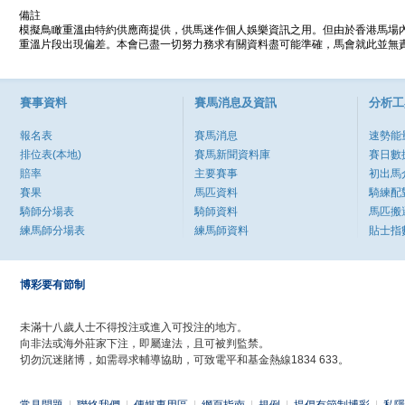
備註
模擬鳥瞰重溫由特約供應商提供，供馬迷作個人娛樂資訊之用。但由於香港馬場
重溫片段出現偏差。本會已盡一切努力務求有關資料盡可能準確，馬會就此並無責
賽事資料
賽馬消息及資訊
分析工
報名表
賽馬消息
速勢能
排位表(本地)
賽馬新聞資料庫
賽日數
賠率
主要賽事
初出馬
賽果
馬匹資料
騎練配
騎師分場表
騎師資料
馬匹搬
練馬師分場表
練馬師資料
貼士指
博彩要有節制
未滿十八歲人士不得投注或進入可投注的地方。
向非法或海外莊家下注，即屬違法，且可被判監禁。
切勿沉迷賭博，如需尋求輔導協助，可致電平和基金熱線1834 633。