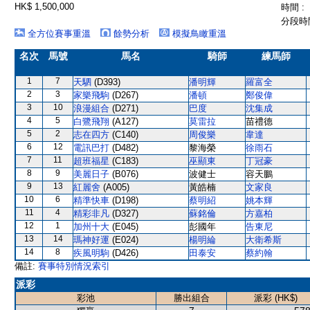
HK$ 1,500,000
時間 :
分段時間
全方位賽事重溫
餘勢分析
模擬鳥瞰重溫
名次
馬號
馬名
騎師
練馬師
1
7
天駟
(D393)
潘明輝
羅富全
2
3
家樂飛駒
(D267)
潘頓
鄭俊偉
3
10
浪漫組合
(D271)
巴度
沈集成
4
5
白鷺飛翔
(A127)
莫雷拉
苗禮德
5
2
志在四方
(C140)
周俊樂
韋達
6
12
電訊巴打
(D482)
黎海榮
徐雨石
7
11
超班福星
(C183)
巫顯東
丁冠豪
8
9
美麗日子
(B076)
波健士
容天鵬
9
13
紅麗舍
(A005)
黃皓楠
文家良
10
6
精準快車
(D198)
蔡明紹
姚本輝
11
4
精彩非凡
(D327)
蘇銘倫
方嘉柏
12
1
加州十大
(E045)
彭國年
告東尼
13
14
瑪神好運
(E024)
楊明綸
大衛希斯
14
8
疾風明駒
(D426)
田泰安
蔡約翰
備註:
賽事特別情況索引
派彩
彩池
勝出組合
派彩 (HK$)