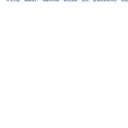
常見問題
|
聯絡我們
|
傳媒專用區
|
網頁指南
|
規例
|
提倡有節制博彩
|
私隱