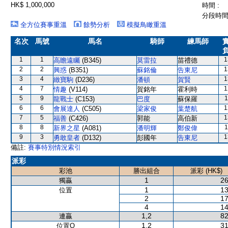
HK$ 1,000,000
時間 :
分段時間 
全方位賽事重溫
餘勢分析
模擬鳥瞰重溫
名次
馬號
馬名
騎師
練馬師
1
1
1
高瞻遠矚
(B345)
莫雷拉
苗禮德
2
2
1
興惑
(B351)
蘇銘倫
告東尼
3
4
1
緻寶駒
(D236)
潘頓
賀賢
4
7
1
情趣
(V114)
賀銘年
霍利時
5
9
1
龍戰士
(C153)
巴度
蘇保羅
6
6
1
會展達人
(C505)
梁家俊
葉楚航
7
5
1
福善
(C426)
郭能
高伯新
8
8
1
新界之星
(A081)
潘明輝
鄭俊偉
9
3
1
勇敢皇者
(D132)
彭國年
告東尼
備註:
賽事特別情況索引
派彩
彩池
勝出組合
派彩 (HK$)
1
26
獨贏
1
13
位置
2
17
4
14
1,2
82
連贏
1,2
31
位置Q