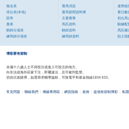
報名表
賽馬消息
速勢能
排位表(本地)
賽馬新聞資料庫
賽日數
賠率
主要賽事
初出馬
賽果
馬匹資料
騎練配
騎師分場表
騎師資料
馬匹搬
練馬師分場表
練馬師資料
貼士指
博彩要有節制
未滿十八歲人士不得投注或進入可投注的地方。
向非法或海外莊家下注，即屬違法，且可被判監禁。
切勿沉迷賭博，如需尋求輔導協助，可致電平和基金熱線1834 633。
常見問題
|
聯絡我們
|
傳媒專用區
|
網頁指南
|
規例
|
提倡有節制博彩
|
私隱