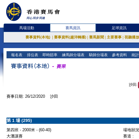
馬場活動
賽馬資訊
足球資訊
賽事資料(本地)
|
賽事資料(越洋轉播)
|
賽馬新聞
|
主要賽事
|
視聽播
報名表
排位表
即時賠率
練馬師分場表
騎師分場表
參考資料
統計
沙田:
賽事日期: 26/12/2020 沙田
第 1 場 (295)
第四班 - 2000米 - (60-40)
場地狀況 
大灘讓賽
賽道 :