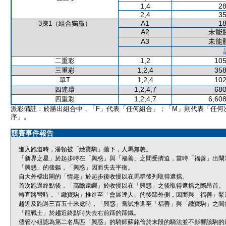
1,4
28
2,4
35
A1
18
3揀1（組合獨贏）
A2
未能
A3
未能
1,2
105
二重彩
1,2,4
358
三重彩
1,2,4
102
單T
1,2,4,7
680
四連環
1,2,4,7
6,608
四重彩
派彩備註：於勝出組合中，「F」代表「任何組合」；「M」則代表「任何
序」。
競賽事件報告
進入跑道時，潘頓被「緻寶駒」拋下，人馬無恙。
「新界之星」於起步時在「興惑」與「福善」之間受擠迫，當時「福善」出閘
「興惑」的後軀，「興惑」因而失去平衡。
自大外檔出閘的「情趣」於起步後收慢以在馬群後列取得遮擋。
首次跑過終點後，「高瞻遠矚」於收慢以在「興惑」之後取得遮擋之際昂首。
轉直路彎時，「緻寶駒」推進至「會展達人」的後蹄外側，因而與「福善」緊
趨近及跑過三百五十米處時，「興惑」嘗試推進至「福善」與「緻寶駒」之間
「龍戰士」於趨近終點時失去右前蹄的蹄鐵。
儘管小組認為第二名馬匹「興惑」的騎師蘇銘倫於末段的騎法並不影響該駒的