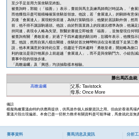
至少手足並用力策坐騎至終點。
被查詢時，郭能（「福善」）表示，賽前與馬主及練馬師商討時認為，「會展
而他獲指示盡可能積極催策坐騎並領放。他說，若「會展達人」的騎師有意保
其後「會展達人」展現較快前速，為執行策騎指示，他樂於居該駒外側，然而
前，他不得不讓該駒過頭。他說，由於對面直路上的段速比標準為快，他滿足
持同速，表現令人略為失望。獸醫於賽後立即檢查「福善」，並無發現任何明
被查詢有關「勇敢皇者」於過了千四米處後的騎法時，彭國年表示，他獲指示
置。他說，然而自第八檔出閘後，坐騎於首次轉彎時須在沒有遮擋下走第三疊
說，他本來滿意於保持此位置，但趨近千四米處時「勇敢皇者」開始略為搶口
利的做法是容許牠展步上前超越「會展達人」，而不是與坐騎鬥力。小組告誡
賽事中段的領放步速。
「高瞻遠矚」及「興惑」均須抽取樣本檢驗。
勝出馬匹血統
父系: Tavistock
高瞻遠矚
母系: Once More
備註
模擬鳥瞰重溫由特約供應商提供，供馬迷作個人娛樂資訊之用。但由於香港馬場
重溫片段出現偏差。本會已盡一切努力務求有關資料盡可能準確，馬會就此並無責
賽事資料
賽馬消息及資訊
分析工