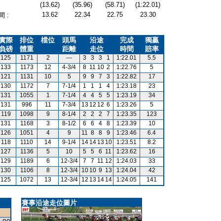
(13.62)
(35.96)
(58.71)
(1:22.01)
13.62
22.34
22.75
23.30
 :
實際
排位
檔位
頭馬
沿途
完成
獨贏
負磅
體重
距離
走位
時間
賠率
125
1171
2
---
3
3
3
1
1:22.01
5.5
133
1173
12
4-3/4
8
11
10
2
1:22.76
5
121
1131
10
5
9
9
7
3
1:22.82
17
130
1172
7
7-1/4
1
1
1
4
1:23.18
23
131
1055
1
7-1/4
4
4
5
5
1:23.19
34
131
996
11
7-3/4
13
12
12
6
1:23.26
5
119
1098
9
8-1/4
2
2
2
7
1:23.35
123
131
1168
3
8-1/2
6
6
4
8
1:23.39
10
126
1051
4
9
11
8
8
9
1:23.46
6.4
118
1110
14
9-1/4
14
14
13
10
1:23.51
8.2
127
1136
5
10
5
5
6
11
1:23.62
16
129
1189
6
12-3/4
7
7
11
12
1:24.03
33
130
1106
8
12-3/4
10
10
9
13
1:24.04
42
125
1072
13
12-3/4
12
13
14
14
1:24.05
141
賽事沿途走位圖片