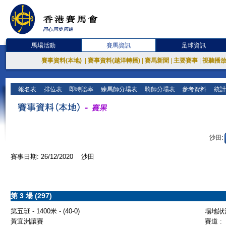
馬場活動
賽馬資訊
足球資訊
賽事資料(本地)
|
賽事資料(越洋轉播)
|
賽馬新聞
|
主要賽事
|
視聽播
報名表
排位表
即時賠率
練馬師分場表
騎師分場表
參考資料
統計
沙田:
賽事日期: 26/12/2020 沙田
第 3 場 (297)
第五班 - 1400米 - (40-0)
場地狀況
黃宜洲讓賽
賽道 :