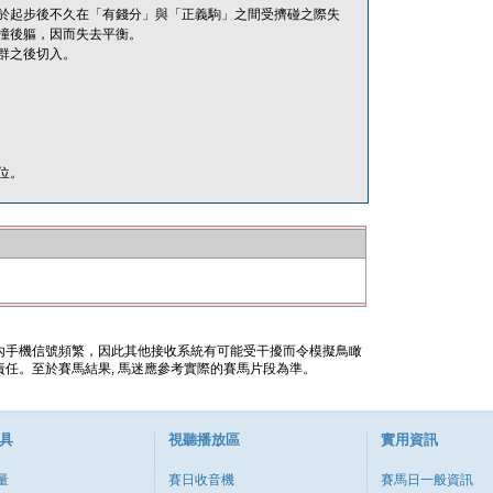
於起步後不久在「有錢分」與「正義駒」之間受擠碰之際失
撞後軀，因而失去平衡。
群之後切入。
位。
內手機信號頻繁，因此其他接收系統有可能受干擾而令模擬鳥瞰
任。至於賽馬結果, 馬迷應參考實際的賽馬片段為準。
具
視聽播放區
實用資訊
量
賽日收音機
賽馬日一般資訊