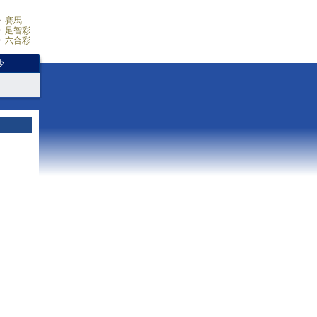
賽馬
足智彩
六合彩
少