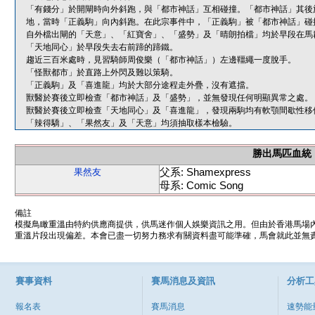
「有錢分」於開閘時向外斜跑，與「都市神話」互相碰撞。「都市神話」其後
地，當時「正義駒」向內斜跑。在此宗事件中，「正義駒」被「都市神話」碰
自外檔出閘的「天意」、「紅寶舍」、「盛勢」及「晴朗拍檔」均於早段在馬
「天地同心」於早段失去右前蹄的蹄鐵。
趨近三百米處時，見習騎師周俊樂（「都市神話」）左邊韁繩一度脫手。
「怪獸都市」於直路上外閃及難以策騎。
「正義駒」及「喜進龍」均於大部分途程走外疊，沒有遮擋。
獸醫於賽後立即檢查「都市神話」及「盛勢」，並無發現任何明顯異常之處。
獸醫於賽後立即檢查「天地同心」及「喜進龍」，發現兩駒均有軟顎間歇性移
「辣得驕」、「果然友」及「天意」均須抽取樣本檢驗。
勝出馬匹血統
父系: Shamexpress
果然友
母系: Comic Song
備註
模擬鳥瞰重溫由特約供應商提供，供馬迷作個人娛樂資訊之用。但由於香港馬場
重溫片段出現偏差。本會已盡一切努力務求有關資料盡可能準確，馬會就此並無責
賽事資料
賽馬消息及資訊
分析工
報名表
賽馬消息
速勢能