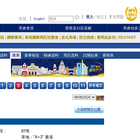
登入
/
登記
常見問題
首頁
English
馬會會員
慈善及社區貢獻
馬會知多
放區
|
國際賽馬
|
香港國際馬匹拍賣會
|
從化馬場
|
投注指南
|
賽馬知多些
|
RESTART
資料
賽果
賽事報告
騎練資料
馬匹資料
試閘結果
賽期表
 :
好地
草地 - "A+3" 賽道