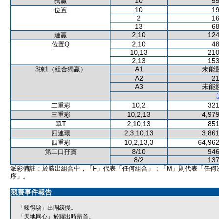
10
55
獨贏
10
19
位置
2
16
13
68
2,10
124
連贏
2,10
48
位置Q
10,13
210
2,13
153
A1
未能
3揀1（組合獨贏）
A2
21
A3
未能
10,2
321
二重彩
10,2,13
4,979
三重彩
2,10,13
851
單T
2,3,10,13
3,861
四連環
10,2,13,3
64,962
四重彩
8/10
946
第二口孖寶
8/2
137
派彩備註：於勝出組合中，「F」代表「任何組合」；「M」則代表「任何
序」。
競賽事件報告
「辣得驕」出閘緩慢。
「天地同心」於躍出時昂首。