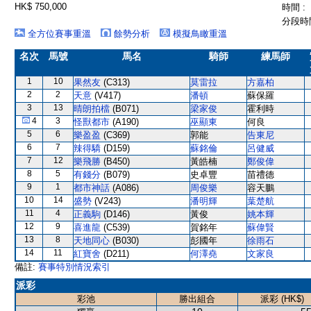
HK$ 750,000
時間 :
分段時間
全方位賽事重溫
餘勢分析
模擬鳥瞰重溫
名次
馬號
馬名
騎師
練馬師
1
10
果然友
(C313)
莫雷拉
方嘉柏
2
2
天意
(V417)
潘頓
蘇保羅
3
13
晴朗拍檔
(B071)
梁家俊
霍利時
4
3
怪獸都市
(A190)
巫顯東
何良
5
6
樂盈盈
(C369)
郭能
告東尼
6
7
辣得驕
(D159)
蘇銘倫
呂健威
7
12
樂飛勝
(B450)
黃皓楠
鄭俊偉
8
5
有錢分
(B079)
史卓豐
苗禮德
9
1
都市神話
(A086)
周俊樂
容天鵬
10
14
盛勢
(V243)
潘明輝
葉楚航
11
4
正義駒
(D146)
黃俊
姚本輝
12
9
喜進龍
(C539)
賀銘年
蘇偉賢
13
8
天地同心
(B030)
彭國年
徐雨石
14
11
紅寶舍
(D211)
何澤堯
文家良
備註:
賽事特別情況索引
派彩
彩池
勝出組合
派彩 (HK$)