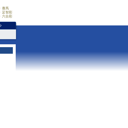
賽馬
足智彩
六合彩
少