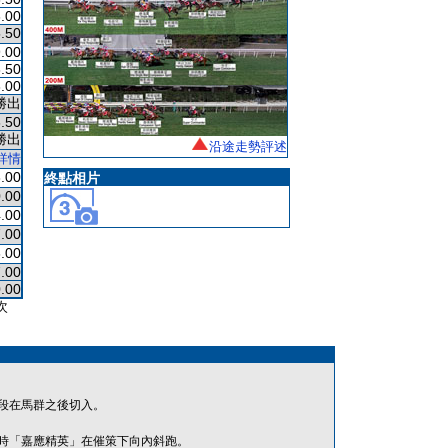
.00
.50
.00
.50
.00
勝出
.50
勝出
沿途走勢評述
詳情
.00
終點相片
.00
.00
.00
.00
.00
.00
次
段在馬群之後切入。
時「嘉應精英」在催策下向內斜跑。