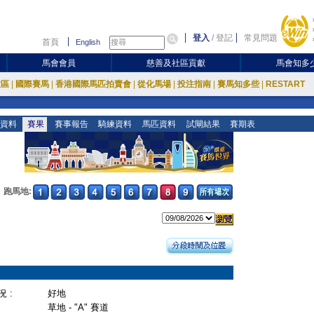
登入
/
登記
常見問題
首頁
English
馬會會員
慈善及社區貢獻
馬會知多
放區
|
國際賽馬
|
香港國際馬匹拍賣會
|
從化馬場
|
投注指南
|
賽馬知多些
|
RESTART
資料
賽果
賽事報告
騎練資料
馬匹資料
試閘結果
賽期表
跑馬地:
 :
好地
草地 - "A" 賽道