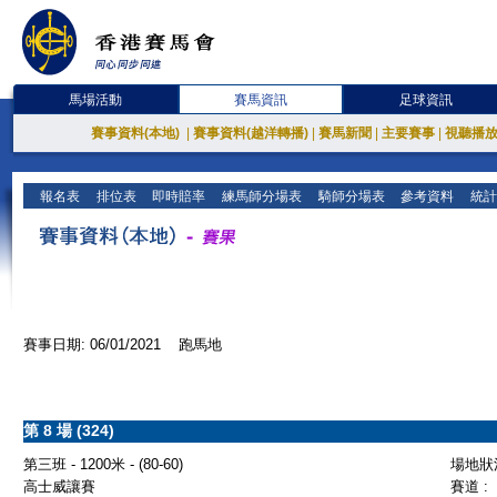
馬場活動
賽馬資訊
足球資訊
賽事資料(本地)
|
賽事資料(越洋轉播)
|
賽馬新聞
|
主要賽事
|
視聽播
報名表
排位表
即時賠率
練馬師分場表
騎師分場表
參考資料
統計
賽事日期: 06/01/2021 跑馬地
第 8 場 (324)
第三班 - 1200米 - (80-60)
場地狀況
高士威讓賽
賽道 :