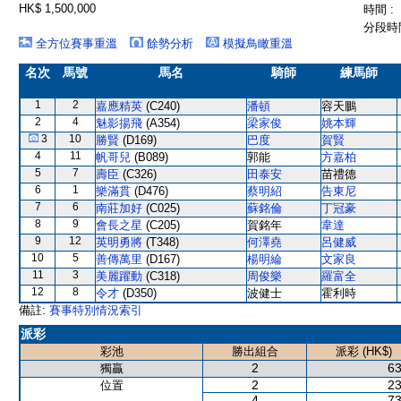
HK$ 1,500,000
時間 :
分段時間
全方位賽事重溫
餘勢分析
模擬鳥瞰重溫
名次
馬號
馬名
騎師
練馬師
1
2
嘉應精英
(C240)
潘頓
容天鵬
2
4
魅影揚飛
(A354)
梁家俊
姚本輝
3
10
勝賢
(D169)
巴度
賀賢
4
11
帆哥兒
(B089)
郭能
方嘉柏
5
7
壽臣
(C326)
田泰安
苗禮德
6
1
樂滿貫
(D476)
蔡明紹
告東尼
7
6
南莊加好
(C025)
蘇銘倫
丁冠豪
8
9
會長之星
(C205)
賀銘年
韋達
9
12
英明勇將
(T348)
何澤堯
呂健威
10
5
善傳萬里
(D167)
楊明綸
文家良
11
3
美麗躍動
(C318)
周俊樂
羅富全
12
8
令才
(D350)
波健士
霍利時
備註:
賽事特別情況索引
派彩
彩池
勝出組合
派彩 (HK$)
2
63
獨贏
2
23
位置
4
73