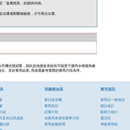
至「嘉應精英」的後蹄內側。
必須通過獸醫檢驗後，才可再次出賽。
內手機信號頻繁，因此其他接收系統有可能受干擾而令模擬鳥瞰
任。至於賽馬結果, 馬迷應參考實際的賽馬片段為準。
具
視聽播放區
實用資訊
量
賽日收音機
賽馬日一般資訊
據
賽馬節目
檔位統計
介紹
試閘片段
騎師王統計
對及初岀馬成績
自購馬來港前賽事片段
靈活玩
遷紀錄
賽馬娛樂新聞
傳媒專用區