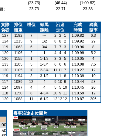
(23.73)
(46.44)
(1:09.82)
23.73
22.71
23.38
 :
實際
排位
檔位
頭馬
沿途
完成
獨贏
負磅
體重
距離
走位
時間
賠率
127
1182
7
---
2
2
1
1:09.82
6.3
124
1215
9
1/2
8
8
2
1:09.92
29
119
1063
6
3/4
7
7
3
1:09.96
8
120
1106
2
1
4
4
4
1:09.99
5.2
120
1155
1
1-1/2
3
3
5
1:10.05
4
133
1105
5
1-3/4
6
6
6
1:10.08
7.5
120
1105
10
2-3/4
11
11
7
1:10.27
12
119
1194
3
3-1/2
1
1
8
1:10.39
10
117
1089
12
4
9
10
9
1:10.44
58
124
1097
4
4
5
5
10
1:10.45
20
118
1150
8
4-3/4
10
9
11
1:10.59
12
120
1088
11
6-1/2
12
12
12
1:10.87
205
賽事沿途走位圖片
.00
.50
.50