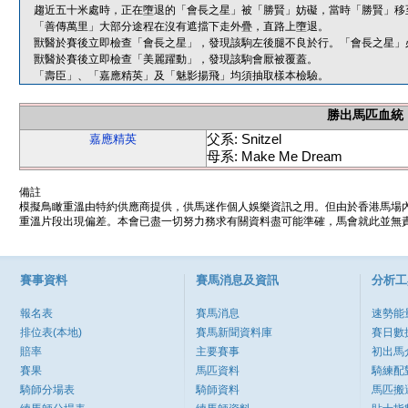
趨近五十米處時，正在墮退的「會長之星」被「勝賢」妨礙，當時「勝賢」移
「善傳萬里」大部分途程在沒有遮擋下走外疊，直路上墮退。
獸醫於賽後立即檢查「會長之星」，發現該駒左後腿不良於行。「會長之星」
獸醫於賽後立即檢查「美麗躍動」，發現該駒會厭被覆蓋。
「壽臣」、「嘉應精英」及「魅影揚飛」均須抽取樣本檢驗。
勝出馬匹血統
父系: Snitzel
嘉應精英
母系: Make Me Dream
備註
模擬鳥瞰重溫由特約供應商提供，供馬迷作個人娛樂資訊之用。但由於香港馬場
重溫片段出現偏差。本會已盡一切努力務求有關資料盡可能準確，馬會就此並無責
賽事資料
賽馬消息及資訊
分析工
報名表
賽馬消息
速勢能
排位表(本地)
賽馬新聞資料庫
賽日數
賠率
主要賽事
初出馬
賽果
馬匹資料
騎練配
騎師分場表
騎師資料
馬匹搬