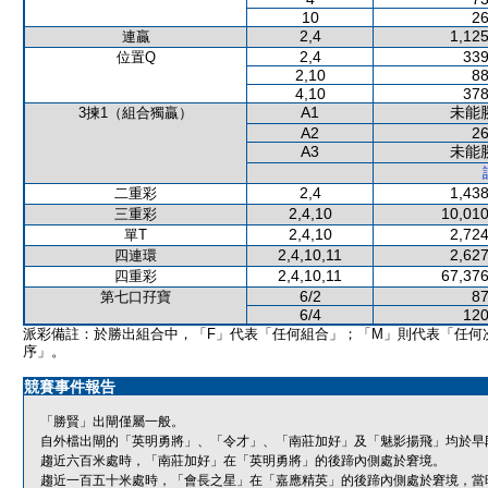
10
26
2,4
1,125
連贏
2,4
339
位置Q
2,10
88
4,10
378
A1
未能
3揀1（組合獨贏）
A2
26
A3
未能
2,4
1,438
二重彩
2,4,10
10,010
三重彩
2,4,10
2,724
單T
2,4,10,11
2,627
四連環
2,4,10,11
67,376
四重彩
6/2
87
第七口孖寶
6/4
120
派彩備註：於勝出組合中，「F」代表「任何組合」；「M」則代表「任何
序」。
競賽事件報告
「勝賢」出閘僅屬一般。
自外檔出閘的「英明勇將」、「令才」、「南莊加好」及「魅影揚飛」均於早
趨近六百米處時，「南莊加好」在「英明勇將」的後蹄內側處於窘境。
趨近一百五十米處時，「會長之星」在「嘉應精英」的後蹄內側處於窘境，當