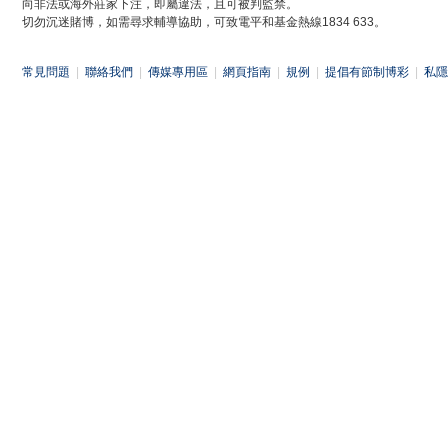
向非法或海外莊家下注，即屬違法，且可被判監禁。
切勿沉迷賭博，如需尋求輔導協助，可致電平和基金熱線1834 633。
常見問題
|
聯絡我們
|
傳媒專用區
|
網頁指南
|
規例
|
提倡有節制博彩
|
私隱