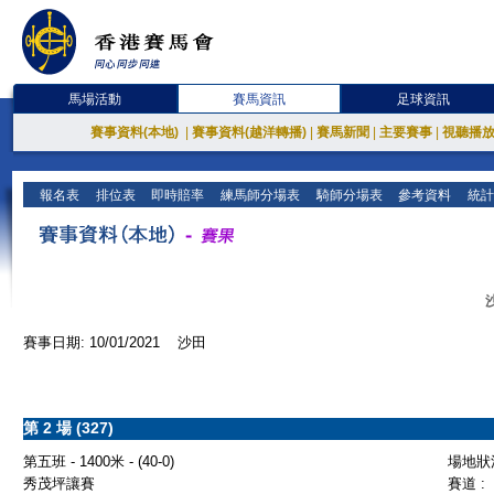
馬場活動
賽馬資訊
足球資訊
賽事資料(本地)
|
賽事資料(越洋轉播)
|
賽馬新聞
|
主要賽事
|
視聽播
報名表
排位表
即時賠率
練馬師分場表
騎師分場表
參考資料
統計
賽事日期: 10/01/2021 沙田
第 2 場 (327)
第五班 - 1400米 - (40-0)
場地狀況
秀茂坪讓賽
賽道 :