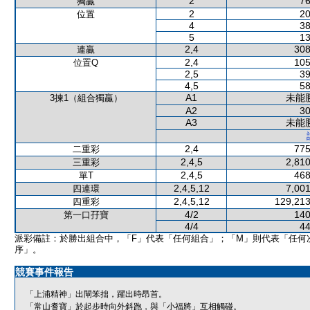
2
76
獨贏
2
20
位置
4
38
5
13
2,4
308
連贏
2,4
105
位置Q
2,5
39
4,5
58
A1
未能
3揀1（組合獨贏）
A2
30
A3
未能
2,4
775
二重彩
2,4,5
2,810
三重彩
2,4,5
468
單T
2,4,5,12
7,001
四連環
2,4,5,12
129,213
四重彩
4/2
140
第一口孖寶
4/4
44
派彩備註：於勝出組合中，「F」代表「任何組合」；「M」則代表「任何
序」。
競賽事件報告
「上浦精神」出閘笨拙，躍出時昂首。
「常山耆寶」於起步時向外斜跑，與「小福將」互相觸碰。