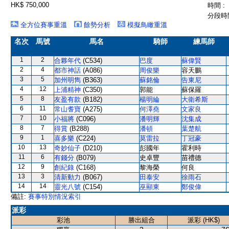
HK$ 750,000
時間 :
分段時間
全方位賽事重溫
餘勢分析
模擬鳥瞰重溫
名次
馬號
馬名
騎師
練馬師
1
2
合夥年代
(C534)
巴度
蘇偉賢
2
4
都市神話
(A086)
周俊樂
容天鵬
3
5
加州明雋
(B363)
蘇銘倫
告東尼
4
12
上浦精神
(C350)
郭能
蘇保羅
5
8
友盈有款
(B182)
楊明綸
大衛希斯
6
11
常山耆寶
(A275)
何澤堯
文家良
7
10
小福將
(C096)
潘明輝
沈集成
8
7
得賞
(B288)
潘頓
葉楚航
9
1
喜多樂
(C224)
莫雷拉
丁冠豪
10
13
奇妙仙子
(D210)
彭國年
霍利時
11
6
有錢分
(B079)
史卓豐
苗禮德
12
9
創紀錄
(C168)
黎海榮
何良
13
3
清新動力
(B067)
田泰安
徐雨石
14
14
靈光八號
(C154)
巫顯東
鄭俊偉
備註:
賽事特別情況索引
派彩
彩池
勝出組合
派彩 (HK$)