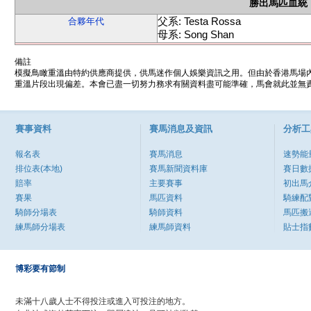
勝出馬匹血統
父系: Testa Rossa
合夥年代
母系: Song Shan
備註
模擬鳥瞰重溫由特約供應商提供，供馬迷作個人娛樂資訊之用。但由於香港馬場
重溫片段出現偏差。本會已盡一切努力務求有關資料盡可能準確，馬會就此並無責
賽事資料
賽馬消息及資訊
分析工
報名表
賽馬消息
速勢能
排位表(本地)
賽馬新聞資料庫
賽日數
賠率
主要賽事
初出馬
賽果
馬匹資料
騎練配
騎師分場表
騎師資料
馬匹搬
練馬師分場表
練馬師資料
貼士指
博彩要有節制
未滿十八歲人士不得投注或進入可投注的地方。