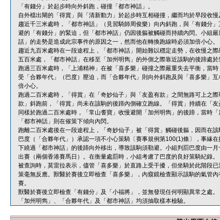
「有錢分」於起步時向外斜跑，碰撞「都市神話」。
自外檔出閘的「得賞」與「清新動力」於起步時互相碰撞，繼而均於早段收慢
趨近千三米處時，「都市神話」（見習騎師周俊樂）向內斜跑，與「有錢分」
避的「有錢分」的緊迫，但「都市神話」仍因後軀被觸碰而持續內閃。小組嚴
話」的走勢是造成此宗事件的原因之一，然而他在轉換跑線時必須加倍小心。
趨近九百米處時在一段途程上，「都市神話」開始難以穩定走勢，在收慢之際
五百米處，「都市神話」在移至「加州明雋」的外側之際靠近該駒的後蹄處於
跑過三百米處時，「上浦精神」在被「喜多樂」碰撞之際嚴重失去平衡，當時
受「合夥年代」（巴度）壓迫，而「合夥年代」則向外斜跑及與「喜多樂」互
倍小心。
跑過二百米處時，「得賞」在「奇妙仙子」與「友盈有款」之間無路可上之際
款」斜跑前，「得賞」尚未在該駒的後蹄內側確立跑線。「得賞」持續在「友
同樣於跑過二百米處時，「常山耆寶」收慢避開「加州明雋」的後蹄，當時「
「都市神話」則在催策下傾向內閃。
跑離二百米處後在一段途程上，「奇妙仙子」被「得賞」觸碰後軀，因而在該
巴度（「合夥年代」）承認一項不小心策騎〔賽事規例第100(1)條〕，事
下繞過「都市神話」的後蹄向外移出，導致該駒須勒避。小組判罰巴度由一月
出賽（兩個香港賽馬日）。在衡量處罰時，小組考慮了巴度的良好策騎紀錄。
被查詢時，莫雷拉表示，儘管「喜多樂」於直路上受干擾，但坐騎於此階段已
策毫無反應。獸醫於賽後立即檢查「喜多樂」，內窺鏡檢查顯示該駒的氣管內
賽。
獸醫於賽後立即檢查「有錢分」及「小福將」，並無發現任何明顯異常之處。
「加州明雋」、「合夥年代」及「都市神話」均須抽取樣本檢驗。