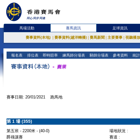
馬場活動
賽馬資訊
足球資訊
賽事資料(本地)
|
賽事資料(越洋轉播)
|
賽馬新聞
|
主要賽事
|
視聽播
報名表
排位表
即時賠率
練馬師分場表
騎師分場表
參考資料
統計
賽事日期: 20/01/2021 跑馬地
第 1 場 (355)
第五班 - 2200米 - (40-0)
場地狀況 :
爵祿讓賽
賽道 :