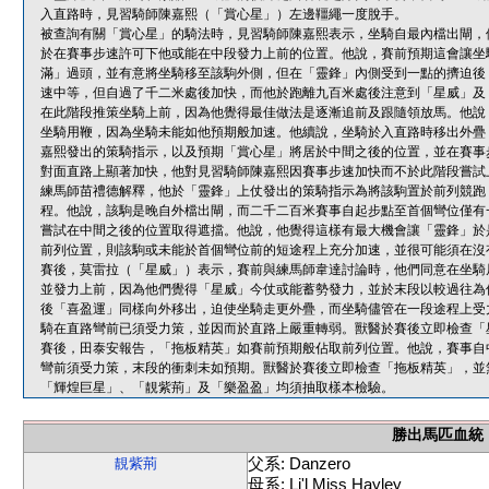
入直路時，見習騎師陳嘉熙（「賞心星」）左邊韁繩一度脫手。
被查詢有關「賞心星」的騎法時，見習騎師陳嘉熙表示，坐騎自最內檔出閘，
於在賽事步速許可下他或能在中段發力上前的位置。他說，賽前預期這會讓坐
滿」過頭，並有意將坐騎移至該駒外側，但在「靈鋒」內側受到一點的擠迫後
速中等，但自過了千二米處後加快，而他於跑離九百米處後注意到「星威」及
在此階段推策坐騎上前，因為他覺得最佳做法是逐漸追前及跟隨領放馬。他說
坐騎用鞭，因為坐騎未能如他預期般加速。他續說，坐騎於入直路時移出外疊
嘉熙發出的策騎指示，以及預期「賞心星」將居於中間之後的位置，並在賽事
對面直路上顯著加快，他對見習騎師陳嘉熙因賽事步速加快而不於此階段嘗試
練馬師苗禮德解釋，他於「靈鋒」上仗發出的策騎指示為將該駒置於前列競跑
程。他說，該駒是晚自外檔出閘，而二千二百米賽事自起步點至首個彎位僅有
嘗試在中間之後的位置取得遮擋。他說，他覺得這樣有最大機會讓「靈鋒」於
前列位置，則該駒或未能於首個彎位前的短途程上充分加速，並很可能須在沒
賽後，莫雷拉（「星威」）表示，賽前與練馬師韋達討論時，他們同意在坐騎
並發力上前，因為他們覺得「星威」今仗或能蓄勢發力，並於末段以較過往為
後「喜盈運」同樣向外移出，迫使坐騎走更外疊，而坐騎儘管在一段途程上受
騎在直路彎前已須受力策，並因而於直路上嚴重轉弱。獸醫於賽後立即檢查「
賽後，田泰安報告，「拖板精英」如賽前預期般佔取前列位置。他說，賽事自
彎前須受力策，末段的衝刺未如預期。獸醫於賽後立即檢查「拖板精英」，並
「輝煌巨星」、「靚紫荊」及「樂盈盈」均須抽取樣本檢驗。
勝出馬匹血統
父系: Danzero
靚紫荊
母系: Li'l Miss Hayley