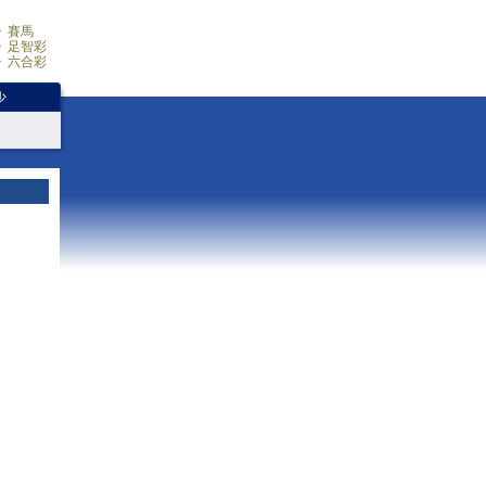
賽馬
足智彩
六合彩
少