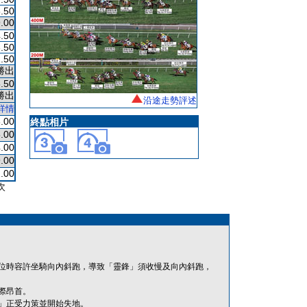
.50
.00
.50
.50
.50
勝出
.50
勝出
沿途走勢評述
詳情
.00
終點相片
.00
.00
.00
.00
次
位時容許坐騎向內斜跑，導致「靈鋒」須收慢及向內斜跑，
際昂首。
」正受力策並開始失地。