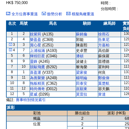
HK$ 750,000
時間 :
分段時間 :
全方位賽事重溫
餘勢分析
模擬鳥瞰重溫
名次
馬號
馬名
騎師
練馬師
實
負
1
2
13
靚紫荊
(A135)
蘇銘倫
徐雨石
2
4
12
樂盈盈
(C369)
郭能
告東尼
3
3
12
賞心星
(C251)
陳嘉熙
方嘉柏
4
7
12
上浦福滿
(A193)
史卓豐
高伯新
5
6
12
輝煌巨星
(C046)
潘頓
蘇保羅
6
9
12
靈鋒
(A245)
波健士
苗禮德
7
10
11
競駿飛鷹
(B292)
黎海榮
霍利時
8
1
13
喜盈運
(V337)
梁家俊
何良
9
11
11
為善聚樂
(A249)
楊明綸
鄭俊偉
10
8
12
拖板精英
(C362)
田泰安
葉楚航
11
12
11
時尚傳奇
(D012)
巫顯東
容天鵬
12
5
12
星威
(D295)
莫雷拉
韋達
備註:
賽事特別情況索引
派彩
彩池
勝出組合
派彩 (HK$)
2
68
獨贏
2
25
位置
4
72