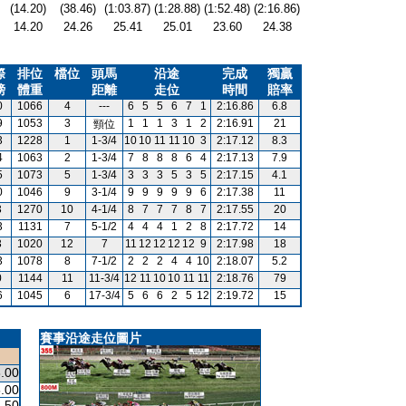
(14.20)
(38.46)
(1:03.87)
(1:28.88)
(1:52.48)
(2:16.86)
14.20
24.26
25.41
25.01
23.60
24.38
際
排位
檔位
頭馬
沿途
完成
獨贏
磅
體重
距離
走位
時間
賠率
0
1066
4
---
6
5
5
6
7
1
2:16.86
6.8
9
1053
3
1
1
1
3
1
2
2:16.91
21
頸位
3
1228
1
1-3/4
10
10
11
11
10
3
2:17.12
8.3
4
1063
2
1-3/4
7
8
8
8
6
4
2:17.13
7.9
5
1073
5
1-3/4
3
3
3
5
3
5
2:17.15
4.1
0
1046
9
3-1/4
9
9
9
9
9
6
2:17.38
11
3
1270
10
4-1/4
8
7
7
7
8
7
2:17.55
20
3
1131
7
5-1/2
4
4
4
1
2
8
2:17.72
14
3
1020
12
7
11
12
12
12
12
9
2:17.98
18
3
1078
8
7-1/2
2
2
2
4
4
10
2:18.07
5.2
0
1144
11
11-3/4
12
11
10
10
11
11
2:18.76
79
6
1045
6
17-3/4
5
6
6
2
5
12
2:19.72
15
賽事沿途走位圖片
.00
.00
.50