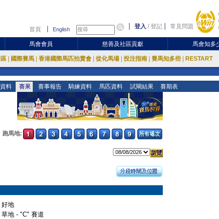
登入
/
登記
常見問題
首頁
English
馬會會員
慈善及社區貢獻
馬會知多
放區
|
國際賽馬
|
香港國際馬匹拍賣會
|
從化馬場
|
投注指南
|
賽馬知多些
|
RESTART
資料
賽果
賽事報告
騎練資料
馬匹資料
試閘結果
賽期表
跑馬地:
好地
草地 - "C" 賽道