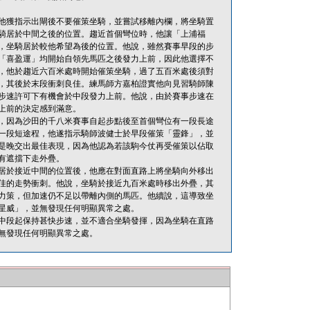
他獲指示出閘後不要催策坐騎，並嘗試移離內欄，將坐騎置
騎居於中間之後的位置。趨近首個彎位時，他讓「上浦福
，坐騎居於較他希望為後的位置。他說，雖然賽事早段的步
「喜盈運」均開始自領先馬匹之後發力上前，因此他選擇不
，他於趨近六百米處時開始催策坐騎，過了五百米處後須對
，其後於末段衝刺良佳。練馬師方嘉柏證實他向見習騎師陳
步速許可下有機會於中段發力上前。他說，由於賽事步速在
上前的決定感到滿意。
，因為沙田的千八米賽事自起步點後至首個彎位有一段長途
一段短途程，他遂指示騎師波健士於早段催策「靈鋒」，並
是晚交出最佳表現，因為他認為若該駒今仗再受催策以佔取
有遮擋下走外疊。
居於接近中間的位置後，他應在對面直路上將坐騎向外移出
佳的走勢衝刺。他說，坐騎於接近九百米處時移出外疊，其
力策，但加速仍不足以帶離內側的馬匹。他續說，這導致坐
星威」，並無發現任何明顯異常之處。
中段起保持甚快步速，並不適合坐騎發揮，因為坐騎在直路
無發現任何明顯異常之處。