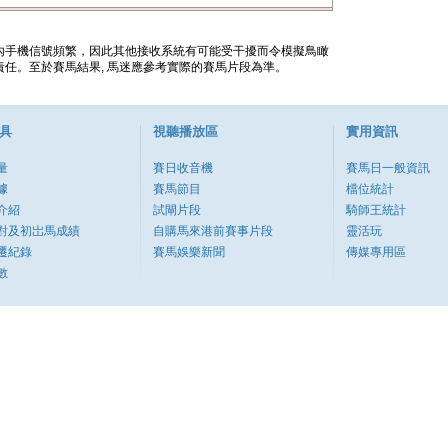
內手機信號頻繁，因此其他接收系統有可能受干擾而令模擬鳥瞰
任。至於賽馬結果, 馬迷應參考實際的賽馬片段為準。
具
視聽播放區
實用資訊
量
賽日收音機
賽馬日一般資訊
據
賽馬節目
檔位統計
介紹
試閘片段
騎師王統計
對及初岀馬成績
自購馬來港前賽事片段
靈活玩
遷紀錄
賽馬娛樂新聞
傳媒專用區
數