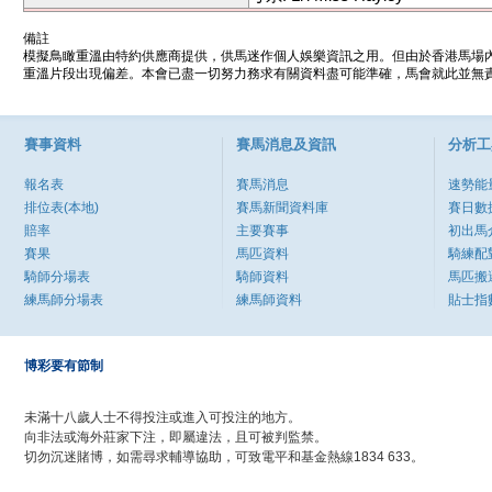
備註
模擬鳥瞰重溫由特約供應商提供，供馬迷作個人娛樂資訊之用。但由於香港馬場
重溫片段出現偏差。本會已盡一切努力務求有關資料盡可能準確，馬會就此並無責
賽事資料
賽馬消息及資訊
分析工
報名表
賽馬消息
速勢能
排位表(本地)
賽馬新聞資料庫
賽日數
賠率
主要賽事
初出馬
賽果
馬匹資料
騎練配
騎師分場表
騎師資料
馬匹搬
練馬師分場表
練馬師資料
貼士指
博彩要有節制
未滿十八歲人士不得投注或進入可投注的地方。
向非法或海外莊家下注，即屬違法，且可被判監禁。
切勿沉迷賭博，如需尋求輔導協助，可致電平和基金熱線1834 633。