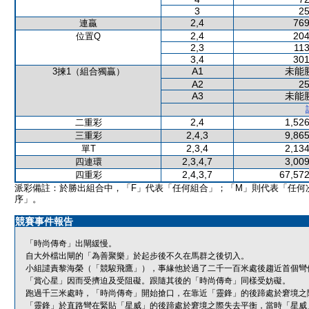
3
25
2,4
769
連贏
2,4
204
位置Q
2,3
113
3,4
301
A1
未能
3揀1（組合獨贏）
A2
25
A3
未能
2,4
1,526
二重彩
2,4,3
9,865
三重彩
2,3,4
2,134
單T
2,3,4,7
3,009
四連環
2,4,3,7
67,572
四重彩
派彩備註：於勝出組合中，「F」代表「任何組合」；「M」則代表「任何
序」。
競賽事件報告
「時尚傳奇」出閘緩慢。
自大外檔出閘的「為善聚樂」於起步後不久在馬群之後切入。
小組譴責黎海榮（「競駿飛鷹」），事緣他於過了二千一百米處後趨近首個彎
「賞心星」因而受擠迫及受阻礙。跟隨其後的「時尚傳奇」同樣受妨礙。
跑過千三米處時，「時尚傳奇」開始搶口，在靠近「靈鋒」的後蹄處於窘境之
「靈鋒」於直路彎在緊貼「星威」的後蹄處於窘境之際失去平衡，當時「星威