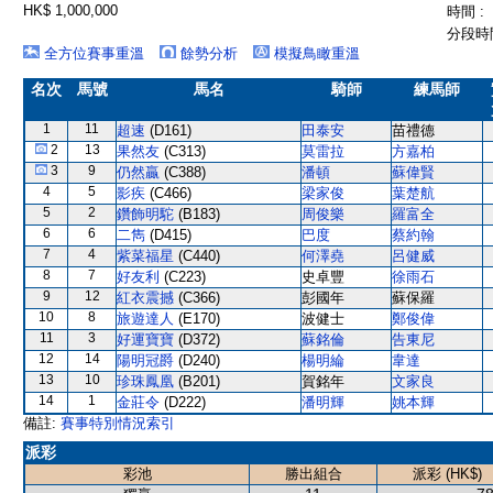
HK$ 1,000,000
時間 :
分段時間
全方位賽事重溫
餘勢分析
模擬鳥瞰重溫
名次
馬號
馬名
騎師
練馬師
1
11
超速
(D161)
田泰安
苗禮德
2
13
果然友
(C313)
莫雷拉
方嘉柏
3
9
仍然贏
(C388)
潘頓
蘇偉賢
4
5
影疾
(C466)
梁家俊
葉楚航
5
2
鑽飾明駝
(B183)
周俊樂
羅富全
6
6
二雋
(D415)
巴度
蔡約翰
7
4
紫菜福星
(C440)
何澤堯
呂健威
8
7
好友利
(C223)
史卓豐
徐雨石
9
12
紅衣震撼
(C366)
彭國年
蘇保羅
10
8
旅遊達人
(E170)
波健士
鄭俊偉
11
3
好運寶寶
(D372)
蘇銘倫
告東尼
12
14
陽明冠爵
(D240)
楊明綸
韋達
13
10
珍珠鳳凰
(B201)
賀銘年
文家良
14
1
金莊令
(D222)
潘明輝
姚本輝
備註:
賽事特別情況索引
派彩
彩池
勝出組合
派彩 (HK$)