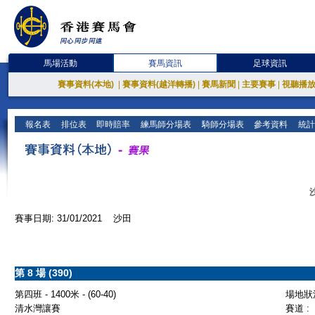
馬場活動
賽馬資訊
足球資訊
賽事資料(本地)
|
賽事資料(越洋轉播)
|
賽馬新聞
|
主要賽事
|
視聽播
報名表
排位表
即時賠率
練馬師分場表
騎師分場表
參考資料
統計
賽事日期: 31/01/2021 沙田
第 8 場 (390)
第四班 - 1400米 - (60-40)
場地狀況
清水灣讓賽
賽道 :