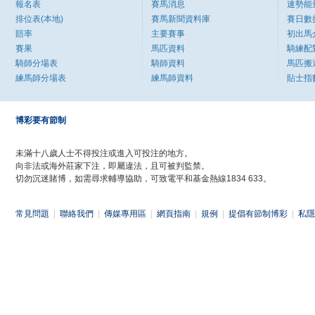
報名表
賽馬消息
速勢能
排位表(本地)
賽馬新聞資料庫
賽日數
賠率
主要賽事
初出馬
賽果
馬匹資料
騎練配
騎師分場表
騎師資料
馬匹搬
練馬師分場表
練馬師資料
貼士指
博彩要有節制
未滿十八歲人士不得投注或進入可投注的地方。
向非法或海外莊家下注，即屬違法，且可被判監禁。
切勿沉迷賭博，如需尋求輔導協助，可致電平和基金熱線1834 633。
常見問題
|
聯絡我們
|
傳媒專用區
|
網頁指南
|
規例
|
提倡有節制博彩
|
私隱