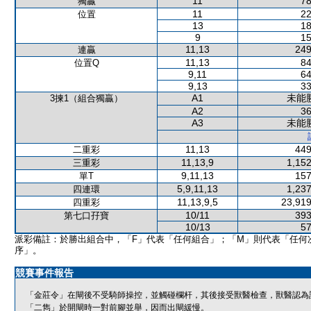
11
78
獨贏
11
22
位置
13
18
9
15
11,13
249
連贏
11,13
84
位置Q
9,11
64
9,13
33
A1
未能
3揀1（組合獨贏）
A2
36
A3
未能
11,13
449
二重彩
11,13,9
1,152
三重彩
9,11,13
157
單T
5,9,11,13
1,237
四連環
11,13,9,5
23,919
四重彩
10/11
393
第七口孖寶
10/13
57
派彩備註：於勝出組合中，「F」代表「任何組合」；「M」則代表「任何
序」。
競賽事件報告
「金莊令」在閘後不受騎師操控，並觸碰欄杆，其後接受獸醫檢查，獸醫認為
「二雋」於開閘時一對前腳並舉，因而出閘緩慢。