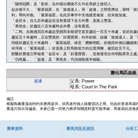
「陽明冠爵」及「影疾」自外檔出閘後不久均在馬群之後切入。
起步後不久，「紫菜福星」在「旅遊達人」與「超速」之間受擠迫，當時「旅
利」帶向外跑。「紫菜福星」在此宗事件中失地後受催策，但未能加速。
「金莊令」自九百米處起在沒有遮擋下走大外疊，直路上墮退。
「果然友」於趨近八百米處時走外疊，沒有遮擋。
「二雋」自跑過四百米處起受困而未能望空直至趨近一百五十米處，並於此處
趨近五十米處時，正在墮退的「好運寶寶」向外斜跑，妨礙「旅遊達人」及「
同樣於趨近五十米處時，「紫菜福星」移至「鑽飾明駝」的後蹄外側以繼續推
何澤堯（「紫菜福星」）於直路上對馬鞍前方的位置用鞭，被罰款五千元。
獸醫於賽後立即檢查「金莊令」及「好運寶寶」，並無發現任何明顯異常之處
「仍然贏」、「超速」及「果然友」均須抽取樣本檢驗。
勝出馬匹血統
父系: Power
超速
母系: Court In The Park
備註
模擬鳥瞰重溫由特約供應商提供，供馬迷作個人娛樂資訊之用。但由於香港馬場
重溫片段出現偏差。本會已盡一切努力務求有關資料盡可能準確，馬會就此並無責
賽事資料
賽馬消息及資訊
分析工