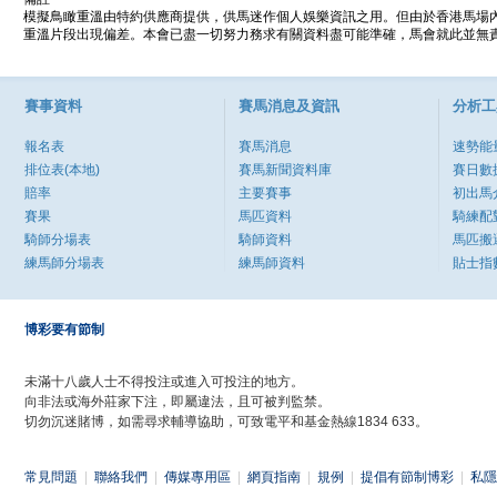
模擬鳥瞰重溫由特約供應商提供，供馬迷作個人娛樂資訊之用。但由於香港馬場
重溫片段出現偏差。本會已盡一切努力務求有關資料盡可能準確，馬會就此並無責
賽事資料
賽馬消息及資訊
分析工
報名表
賽馬消息
速勢能
排位表(本地)
賽馬新聞資料庫
賽日數
賠率
主要賽事
初出馬
賽果
馬匹資料
騎練配
騎師分場表
騎師資料
馬匹搬
練馬師分場表
練馬師資料
貼士指
博彩要有節制
未滿十八歲人士不得投注或進入可投注的地方。
向非法或海外莊家下注，即屬違法，且可被判監禁。
切勿沉迷賭博，如需尋求輔導協助，可致電平和基金熱線1834 633。
常見問題
|
聯絡我們
|
傳媒專用區
|
網頁指南
|
規例
|
提倡有節制博彩
|
私隱