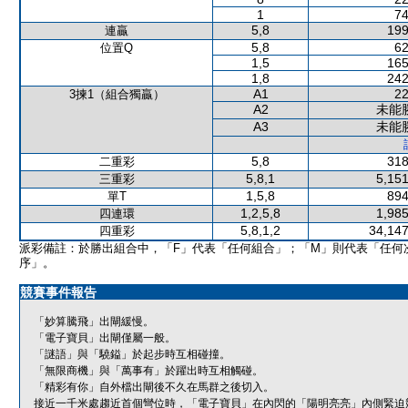
1
74
5,8
199
連贏
5,8
62
位置Q
1,5
165
1,8
242
A1
22
3揀1（組合獨贏）
A2
未能
A3
未能
5,8
318
二重彩
5,8,1
5,151
三重彩
1,5,8
894
單T
1,2,5,8
1,985
四連環
5,8,1,2
34,147
四重彩
派彩備註：於勝出組合中，「F」代表「任何組合」；「M」則代表「任何
序」。
競賽事件報告
「妙算騰飛」出閘緩慢。
「電子寶貝」出閘僅屬一般。
「謎語」與「驍鎰」於起步時互相碰撞。
「無限商機」與「萬事有」於躍出時互相觸碰。
「精彩有你」自外檔出閘後不久在馬群之後切入。
接近一千米處趨近首個彎位時，「電子寶貝」在內閃的「陽明亮亮」內側緊迫