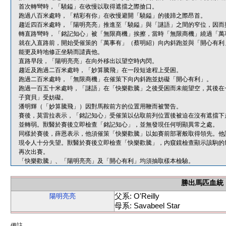
首次轉彎時，「驍鎰」在收慢以取得遮擋之際搶口。
跑過八百米處時，「精彩有你」在收慢避開「驍鎰」的後蹄之際昂首。
趨近四百米處時，「陽明亮亮」推進至「驍鎰」與「謎語」之間的窄位，因而
轉直路彎時，「銘記知心」被「無限商機」挨擦，當時「無限商機」繞過「萬
就在入直路前，開始受催策的「萬事有」（蔡明紹）向內斜跑並與「開心有利
能更及時地修正坐騎而譴責他。
直路早段，「陽明亮亮」在向外移出以望空時內閃。
趨近及跑過二百米處時，「妙算騰飛」在一段短途程上受困。
跑過二百米處時，「無限商機」在催策下向內斜跑並妨礙「開心有利」。
跑過一百五十米處時，「謎語」在「快樂歡騰」之後受困而未能望空，其後在
子寶貝」受妨礙。
潘明輝（「妙算騰飛」）因對馬鞍前方的位置用鞭而被警告。
賽後，莫雷拉表示，「銘記知心」受催策以佔取前列位置後被迫在沒有遮擋下
並轉弱。獸醫於賽後立即檢查「銘記知心」，並無發現任何明顯異常之處。
同樣於賽後，薛恩表示，他須催策「快樂歡騰」以如賽前部署般取得領先。他
現令人十分失望。獸醫於賽後立即檢查「快樂歡騰」，內窺鏡檢查顯示該駒的
再次出賽。
「快樂歡騰」、「陽明亮亮」及「開心有利」均須抽取樣本檢驗。
勝出馬匹血統
父系: O'Reilly
陽明亮亮
母系: Savabeel Star
備註