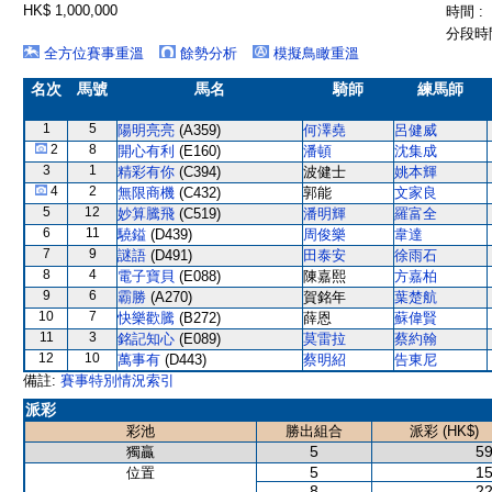
HK$ 1,000,000
時間 :
分段時間
全方位賽事重溫
餘勢分析
模擬鳥瞰重溫
名次
馬號
馬名
騎師
練馬師
1
5
陽明亮亮
(A359)
何澤堯
呂健威
2
8
開心有利
(E160)
潘頓
沈集成
3
1
精彩有你
(C394)
波健士
姚本輝
4
2
無限商機
(C432)
郭能
文家良
5
12
妙算騰飛
(C519)
潘明輝
羅富全
6
11
驍鎰
(D439)
周俊樂
韋達
7
9
謎語
(D491)
田泰安
徐雨石
8
4
電子寶貝
(E088)
陳嘉熙
方嘉柏
9
6
霸勝
(A270)
賀銘年
葉楚航
10
7
快樂歡騰
(B272)
薛恩
蘇偉賢
11
3
銘記知心
(E089)
莫雷拉
蔡約翰
12
10
萬事有
(D443)
蔡明紹
告東尼
備註:
賽事特別情況索引
派彩
彩池
勝出組合
派彩 (HK$)
5
59
獨贏
5
15
位置
8
22