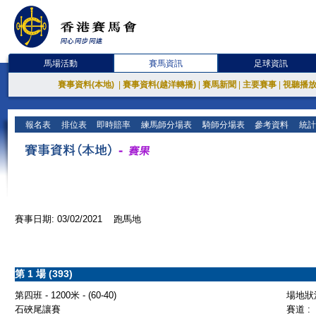
馬場活動
賽馬資訊
足球資訊
賽事資料(本地)
|
賽事資料(越洋轉播)
|
賽馬新聞
|
主要賽事
|
視聽播
報名表
排位表
即時賠率
練馬師分場表
騎師分場表
參考資料
統計
賽事日期: 03/02/2021 跑馬地
第 1 場 (393)
第四班 - 1200米 - (60-40)
場地狀況
石硤尾讓賽
賽道 :