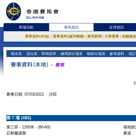
馬場活動
賽馬資訊
足球資訊
賽事資料(本地)
|
賽事資料(越洋轉播)
|
賽馬新聞
|
主要賽事
|
視聽播
報名表
排位表
即時賠率
練馬師分場表
騎師分場表
參考資料
統計
賽事日期: 07/03/2021 沙田
第 7 場 (485)
第三班 - 1200米 - (80-60)
場地狀況
石斛蘭讓賽
賽道 :