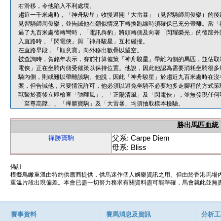
右滑移，令他陷入不利處境。
趨近一千米處時，「神舟駿星」收慢避開「大雷暴」（見習騎師周俊樂）的後
見習騎師周俊樂，並告誡他在類似情況下轉換跑線時須確保已充分帶離。當「
過了九百米處後轉彎時，「電訊犇豹」將頭轉側及向著「閃耀榮光」的後蹄外
入直路時，「閃電俠」與「神舟駿星」互相碰撞。
在直路早段，「順意寶」向外移出數疊以望空。
被查詢時，賀銘年表示，賽前打算催策「神舟駿星」帶離內側的馬匹，並佔取
電俠」正在坐騎內側受催策以保持位置。他說，因此他認為需要消耗坐騎很多
騎內側，則或難以帶離該駒。他說，因此「神舟駿星」於趨近九百米處時在沒
案，但告誡他，只要情況許可，他必須以避免坐騎不必要地多走腳程的方式策
獸醫於賽後立即檢查「弛曜風」、「正陽清風」及「閃電俠」，並無發現任何
「至尊高陞」、「禪勝寶駒」及「大雷暴」均須抽取樣本檢驗。
勝出馬匹血統
父系: Carpe Diem
禪勝寶駒
母系: Bliss
備註
模擬鳥瞰重溫由特約供應商提供，供馬迷作個人娛樂資訊之用。但由於香港馬場
重溫片段出現偏差。本會已盡一切努力務求有關資料盡可能準確，馬會就此並無責
賽事資料
賽馬消息及資訊
分析工