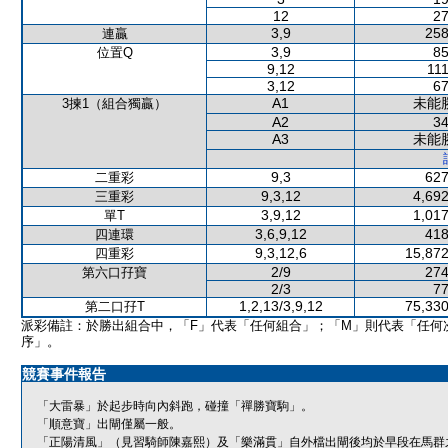
12
27
3,9
258
連贏
3,9
85
位置Q
9,12
111
3,12
67
A1
未能
3揀1（組合獨贏）
A2
34
A3
未能
9,3
627
二重彩
9,3,12
4,692
三重彩
3,9,12
1,017
單T
3,6,9,12
418
四連環
9,3,12,6
15,872
四重彩
2/9
274
第六口孖寶
2/3
77
1,2,13/3,9,12
75,330
第二口孖T
派彩備註：於勝出組合中，「F」代表「任何組合」；「M」則代表「任何
序」。
競賽事件報告
「大雷暴」於起步時向內斜跑，碰撞「禪勝寶駒」。
「順意寶」出閘僅屬一般。
「正陽清風」（見習騎師陳嘉熙）及「樂滿貫」自外檔出閘後均於早段在馬群