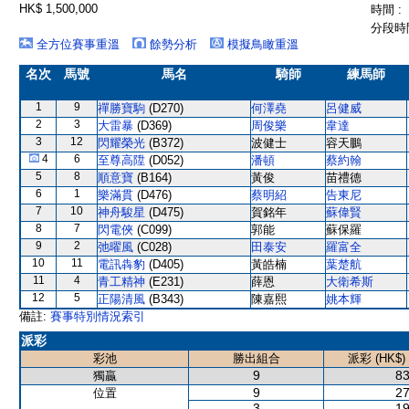
HK$ 1,500,000
時間 :
分段時間
全方位賽事重溫
餘勢分析
模擬鳥瞰重溫
名次
馬號
馬名
騎師
練馬師
1
9
禪勝寶駒
(D270)
何澤堯
呂健威
2
3
大雷暴
(D369)
周俊樂
韋達
3
12
閃耀榮光
(B372)
波健士
容天鵬
4
6
至尊高陞
(D052)
潘頓
蔡約翰
5
8
順意寶
(B164)
黃俊
苗禮德
6
1
樂滿貫
(D476)
蔡明紹
告東尼
7
10
神舟駿星
(D475)
賀銘年
蘇偉賢
8
7
閃電俠
(C099)
郭能
蘇保羅
9
2
弛曜風
(C028)
田泰安
羅富全
10
11
電訊犇豹
(D405)
黃皓楠
葉楚航
11
4
青工精神
(E231)
薛恩
大衛希斯
12
5
正陽清風
(B343)
陳嘉熙
姚本輝
備註:
賽事特別情況索引
派彩
彩池
勝出組合
派彩 (HK$)
9
83
獨贏
9
27
位置
3
19