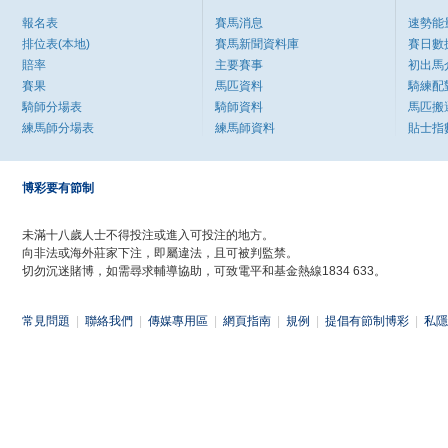
報名表
賽馬消息
速勢能
排位表(本地)
賽馬新聞資料庫
賽日數
賠率
主要賽事
初出馬
賽果
馬匹資料
騎練配
騎師分場表
騎師資料
馬匹搬
練馬師分場表
練馬師資料
貼士指
博彩要有節制
未滿十八歲人士不得投注或進入可投注的地方。
向非法或海外莊家下注，即屬違法，且可被判監禁。
切勿沉迷賭博，如需尋求輔導協助，可致電平和基金熱線1834 633。
常見問題
|
聯絡我們
|
傳媒專用區
|
網頁指南
|
規例
|
提倡有節制博彩
|
私隱