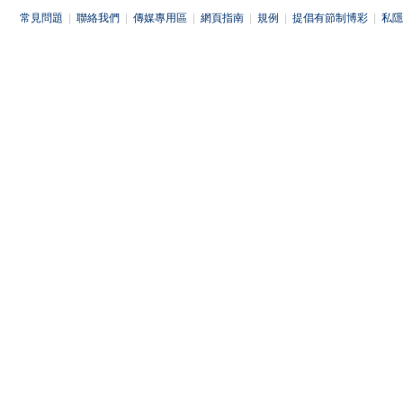
常見問題
|
聯絡我們
|
傳媒專用區
|
網頁指南
|
規例
|
提倡有節制博彩
|
私隱