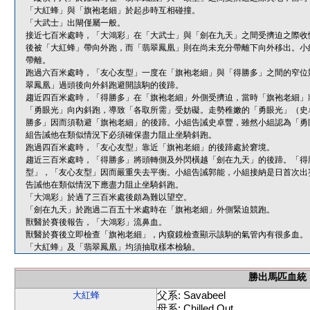
「大紅蜂」與「旗袍老細」於起步時互相碰撞。
「大武士」出閘僅屬一般。
接近七百米處時，「大鴻彩」在「大武士」與「劍在九天」之間受擠迫之際收
後被「大紅蜂」帶向外跑，而「翡翠鳳凰」則在尚未充分帶離下向外移出。小
帶離。
跑過六百米處時，「友心友型」一度在「旗袍老細」與「得勝多」之間的窄位
翠鳳凰」過頭後向外斜跑避開該駒的後蹄。
趨近四百米處時，「得勝多」在「旗袍老細」外側受擠迫，當時「旗袍老細」
「勇眼光」向內斜跑，導致「各取所需」受妨礙。走勢稚嫩的「勇眼光」（史
勝多」因而須勒避「旗袍老細」的後蹄。小組告誡史卓豐，雖然小組認為「勇
組告誡他在類似情況下必須確保盡力阻止坐騎斜跑。
跑過四百米處時，「友心友型」靠近「旗袍老細」的後蹄處於窘境。
趨近三百米處時，「得勝多」將頭轉側及外閃橫越「劍在九天」的後蹄。「得
型」，「友心友型」因而嚴重失去平衡。小組告誡郭能，小組接納是日首次出
告誡他在類似情況下應盡力阻止坐騎斜跑。
「大鴻彩」於過了三百米處後頗為難以望空。
「劍在九天」於跑過二百五十米處時在「旗袍老細」外側緊迫競跑。
獸醫於賽後報告，「大鴻彩」流鼻血。
獸醫於賽後立即檢查「旗袍老細」，內窺鏡檢查顯示該駒的氣管內有很多血。
「大紅蜂」及「翡翠鳳凰」均須抽取樣本檢驗。
勝出馬匹血統
父系: Savabeel
大紅蜂
母系: Chilled Out