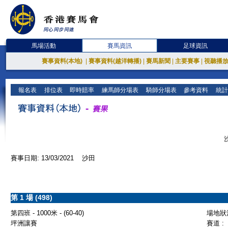
馬場活動
賽馬資訊
足球資訊
賽事資料(本地)
|
賽事資料(越洋轉播)
|
賽馬新聞
|
主要賽事
|
視聽播
報名表
排位表
即時賠率
練馬師分場表
騎師分場表
參考資料
統計
賽事日期: 13/03/2021 沙田
第 1 場 (498)
第四班 - 1000米 - (60-40)
場地狀況
坪洲讓賽
賽道 :