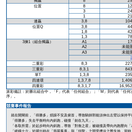
8
25
獨贏
8
12
位置
3
24
1
21
3,8
104
連贏
3,8
44
位置Q
1,8
42
1,3
78
A1
17
3揀1（組合獨贏）
A2
未能
A3
未能
8,3
227
二重彩
8,3,1
843
三重彩
1,3,8
235
單T
1,3,7,8
1,406
四連環
8,3,1,7
16,952
四重彩
派彩備註：於勝出組合中，「F」代表「任何組合」；「M」則代表「任何
序」。
競賽事件報告
就在開閘前，「得勝多」煩躁不安及俯首，導致騎師郭能須伸出左臂以保持平
「得勝多」失去平衡時向內斜跑，碰撞「劍在九天」。
「各取所需」於起步時向內斜跑，導致「對衡之星」被碰撞及帶向內跑壓向「
「縱橫十六」於躍出時在「翡翠鳳凰」與「頌聖」之間受擠迫之際失地，當時