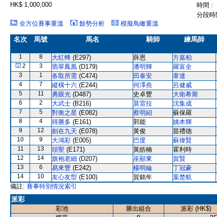
HK$ 1,000,000
時間 :
分段時間
全方位賽事重溫
餘勢分析
模擬鳥瞰重溫
名次
馬號
馬名
騎師
練馬師
1
8
大紅蜂
(E297)
薛恩
方嘉柏
2
3
翡翠鳳凰
(D179)
潘明輝
羅富全
3
1
各取所需
(C474)
田泰安
韋達
4
7
縱橫十六
(E244)
何澤堯
呂健威
5
11
勇眼光
(D487)
史卓豐
大衛希斯
6
2
大武士
(B216)
莫雷拉
沈集成
7
5
對衡之星
(E082)
蔡明紹
蘇保羅
8
4
得勝多
(E161)
郭能
姚本輝
9
12
劍在九天
(E078)
黃俊
苗禮德
10
9
大鴻彩
(E005)
巴度
蘇偉賢
11
13
頌聖
(E171)
黃皓楠
霍利時
12
14
旗袍老細
(D207)
巫顯東
賀賢
13
6
易來豐
(E242)
楊明綸
丁冠豪
14
10
友心友型
(E100)
賀銘年
葉楚航
備註:
賽事特別情況索引
派彩
彩池
勝出組合
派彩 (HK$)