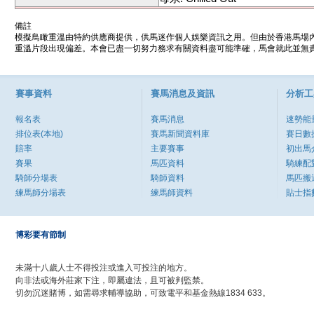
備註
模擬鳥瞰重溫由特約供應商提供，供馬迷作個人娛樂資訊之用。但由於香港馬場
重溫片段出現偏差。本會已盡一切努力務求有關資料盡可能準確，馬會就此並無責
賽事資料
賽馬消息及資訊
分析工
報名表
賽馬消息
速勢能
排位表(本地)
賽馬新聞資料庫
賽日數
賠率
主要賽事
初出馬
賽果
馬匹資料
騎練配
騎師分場表
騎師資料
馬匹搬
練馬師分場表
練馬師資料
貼士指
博彩要有節制
未滿十八歲人士不得投注或進入可投注的地方。
向非法或海外莊家下注，即屬違法，且可被判監禁。
切勿沉迷賭博，如需尋求輔導協助，可致電平和基金熱線1834 633。