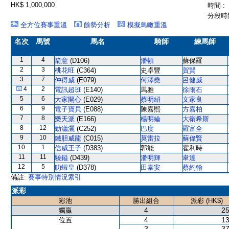
HK$ 1,000,000
時間 :
分段時間
全方位賽事重溫
餘勢分析
模擬鳥瞰重溫
名次
馬號
馬名
騎師
練馬師
1
4
箭意
(D106)
潘頓
蘇保羅
2
3
桃花旺
(C364)
史卓豐
賀賢
3
7
仲得威
(E079)
何澤堯
呂健威
4
2
電訊超班
(E140)
馬雅
徐雨石
5
6
大家開心
(E029)
蔡明紹
文家良
6
9
電子寶貝
(E088)
陳嘉熙
方嘉柏
7
8
樂天派
(E166)
楊明綸
大衛希斯
8
12
勁瀟灑
(C252)
巴度
羅富全
9
10
鐵胆威龍
(C015)
莫雷拉
蘇偉賢
10
1
信威王子
(D383)
郭能
霍利時
11
11
驍鎰
(D439)
潘明輝
韋達
12
5
叻蝦皇
(D378)
田泰安
蔡約翰
備註:
賽事特別情況索引
派彩
彩池
勝出組合
派彩 (HK$)
4
25
獨贏
4
13
位置
3
37