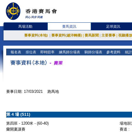
馬場活動
賽馬資訊
足球資訊
賽事資料(本地)
|
賽事資料(越洋轉播)
|
賽馬新聞
|
主要賽事
|
視聽播
報名表
排位表
即時賠率
練馬師分場表
騎師分場表
參考資料
統計
賽事日期: 17/03/2021 跑馬地
第 4 場 (511)
第四班 - 1200米 - (60-40)
場地狀況
蘭開夏讓賽
賽道 :