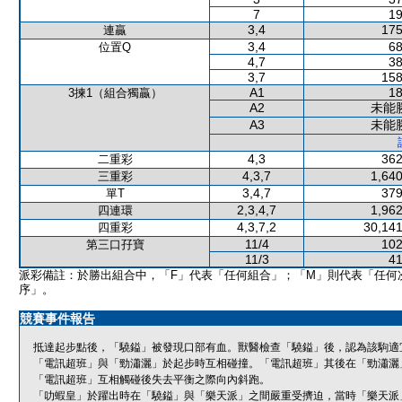
7
19
3,4
175
連贏
3,4
68
位置Q
4,7
38
3,7
158
A1
18
3揀1（組合獨贏）
A2
未能
A3
未能
4,3
362
二重彩
4,3,7
1,640
三重彩
3,4,7
379
單T
2,3,4,7
1,962
四連環
4,3,7,2
30,141
四重彩
11/4
102
第三口孖寶
11/3
41
派彩備註：於勝出組合中，「F」代表「任何組合」；「M」則代表「任何
序」。
競賽事件報告
抵達起步點後，「驍鎰」被發現口部有血。獸醫檢查「驍鎰」後，認為該駒適
「電訊超班」與「勁瀟灑」於起步時互相碰撞。「電訊超班」其後在「勁瀟灑
「電訊超班」互相觸碰後失去平衡之際向內斜跑。
「叻蝦皇」於躍出時在「驍鎰」與「樂天派」之間嚴重受擠迫，當時「樂天派