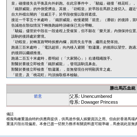
皇」碰撞後失去平衡及向外斜跑。在此宗事件中，「驍鎰」碰撞「桃花旺」，
「鐵胆威龍」的外側受擠迫。其後，「叻蝦皇」於早段在馬群之後切入。趨近
自大外檔出閘的「信威王子」於早段收慢以取得遮擋。
接近一千零五十米處時，「鐵胆威龍」收慢避開「箭意」（潘頓）的後蹄，當
告誡他在類似情況下轉換跑線時須確保已充分帶離。
「驍鎰」儘管於中段在一段途程上受催策，但不願在「樂天派」內側保持位置
該駒的後蹄處於窘境。
「叻蝦皇」於轉直路彎時挨擦內欄，因而失去平衡，繼而走勢笨拙。
跑過三百米處時，「電訊超班」向內移入避開「勁瀟灑」的後蹄以望空。跑過
的後蹄以繼續推進。
跑過二百五十米處時，蔡明紹（「大家開心」）右邊韁繩脫手。
獸醫於賽後立即檢查「鐵胆威龍」，發現該駒流鼻血。
獸醫於賽後立即檢查「勁瀟灑」，並無發現任何明顯異常之處。
「箭意」及「桃花旺」均須抽取樣本檢驗。
勝出馬匹血統
父系: Unencumbered
箭意
母系: Dowager Princess
備註
模擬鳥瞰重溫由特約供應商提供，供馬迷作個人娛樂資訊之用。但由於香港馬場
重溫片段出現偏差。本會已盡一切努力務求有關資料盡可能準確，馬會就此並無責