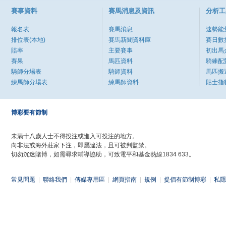
賽事資料
賽馬消息及資訊
分析工
報名表
賽馬消息
速勢能
排位表(本地)
賽馬新聞資料庫
賽日數
賠率
主要賽事
初出馬
賽果
馬匹資料
騎練配
騎師分場表
騎師資料
馬匹搬
練馬師分場表
練馬師資料
貼士指
博彩要有節制
未滿十八歲人士不得投注或進入可投注的地方。
向非法或海外莊家下注，即屬違法，且可被判監禁。
切勿沉迷賭博，如需尋求輔導協助，可致電平和基金熱線1834 633。
常見問題
|
聯絡我們
|
傳媒專用區
|
網頁指南
|
規例
|
提倡有節制博彩
|
私隱