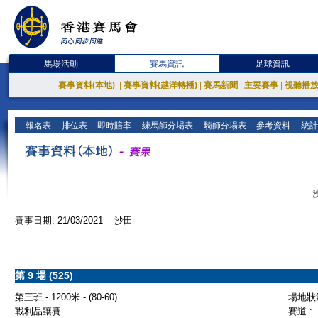
馬場活動
賽馬資訊
足球資訊
賽事資料(本地)
|
賽事資料(越洋轉播)
|
賽馬新聞
|
主要賽事
|
視聽播
報名表
排位表
即時賠率
練馬師分場表
騎師分場表
參考資料
統計
賽事日期: 21/03/2021 沙田
第 9 場 (525)
第三班 - 1200米 - (80-60)
場地狀況
戰利品讓賽
賽道 :