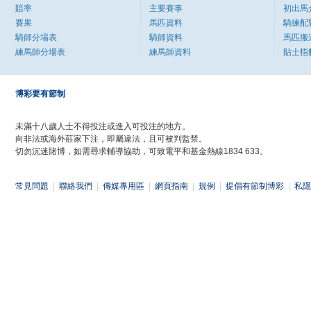
賠率
主要賽事
初出馬
賽果
馬匹資料
騎練配
騎師分場表
騎師資料
馬匹搬
練馬師分場表
練馬師資料
貼士指
博彩要有節制
未滿十八歲人士不得投注或進入可投注的地方。
向非法或海外莊家下注，即屬違法，且可被判監禁。
切勿沉迷賭博，如需尋求輔導協助，可致電平和基金熱線1834 633。
常見問題
|
聯絡我們
|
傳媒專用區
|
網頁指南
|
規例
|
提倡有節制博彩
|
私隱