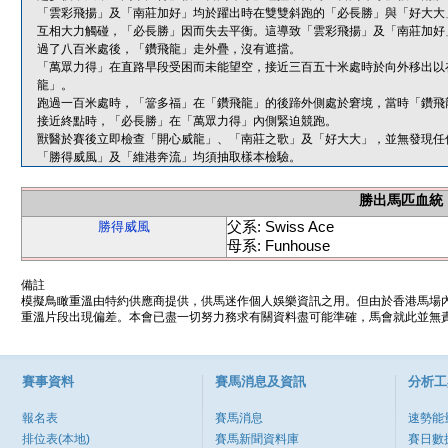
「雲彩飛揚」及「南莊加好」均於躍出時在雙雙斜跑的「必長勝」與「好大大
互相大力觸碰，「必長勝」因而失去平衡。這導致「雲彩飛揚」及「南莊加好
過了八百米處後，「鑽飛龍」走外疊，沒有遮擋。
「萬眾力得」在直路早段受困而未能望空，接近三百五十米處時於向外移出以
龍」。
跑過一百米處時，「簹多福」在「鑽飛龍」的後蹄外側處於窘境，當時「鑽飛
接近終點時，「必長勝」在「萬眾力得」內側緊迫競跑。
獸醫於賽後立即檢查「開心威龍」、「南莊之歌」及「好大大」，並無發現任
「勝得威風」及「維港奔流」均須抽取樣本檢驗。
勝出馬匹血統
父系: Swiss Ace
勝得威風
母系: Funhouse
備註
模擬鳥瞰重溫由特約供應商提供，供馬迷作個人娛樂資訊之用。但由於香港馬場
重溫片段出現偏差。本會已盡一切努力務求有關資料盡可能準確，馬會就此並無責
賽事資料
賽馬消息及資訊
分析工
報名表
賽馬消息
速勢能
排位表(本地)
賽馬新聞資料庫
賽日數