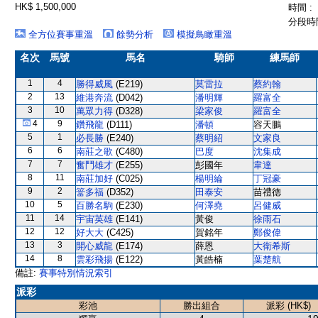
HK$ 1,500,000
時間 :
分段時間
全方位賽事重溫
餘勢分析
模擬鳥瞰重溫
名次
馬號
馬名
騎師
練馬師
1
4
勝得威風
(E219)
莫雷拉
蔡約翰
2
13
維港奔流
(D042)
潘明輝
羅富全
3
10
萬眾力得
(D328)
梁家俊
羅富全
4
9
鑽飛龍
(D111)
潘頓
容天鵬
5
1
必長勝
(E240)
蔡明紹
文家良
6
6
南莊之歌
(C480)
巴度
沈集成
7
7
奮鬥雄才
(E255)
彭國年
韋達
8
11
南莊加好
(C025)
楊明綸
丁冠豪
9
2
簹多福
(D352)
田泰安
苗禮德
10
5
百勝名駒
(E230)
何澤堯
呂健威
11
14
宇宙英雄
(E141)
黃俊
徐雨石
12
12
好大大
(C425)
賀銘年
鄭俊偉
13
3
開心威龍
(E174)
薛恩
大衛希斯
14
8
雲彩飛揚
(E122)
黃皓楠
葉楚航
備註:
賽事特別情況索引
派彩
彩池
勝出組合
派彩 (HK$)