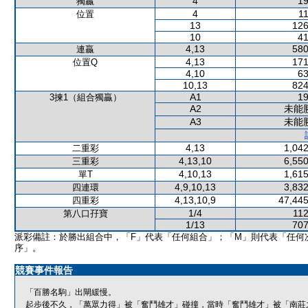
4
19
獨贏
4
11
位置
13
126
10
41
4,13
580
連贏
4,13
171
位置Q
4,10
63
10,13
824
A1
19
3揀1（組合獨贏）
A2
未能
A3
未能
4,13
1,042
二重彩
4,13,10
6,550
三重彩
4,10,13
1,615
單T
4,9,10,13
3,832
四連環
4,13,10,9
47,445
四重彩
1/4
112
第八口孖寶
1/13
707
派彩備註：於勝出組合中，「F」代表「任何組合」；「M」則代表「任何
序」。
競賽事件報告
「百勝名駒」出閘緩慢。
起步後不久，「萬眾力得」被「奮鬥雄才」碰撞，當時「奮鬥雄才」被「南莊