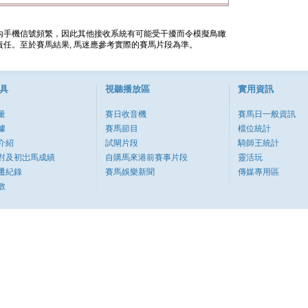
內手機信號頻繁，因此其他接收系統有可能受干擾而令模擬鳥瞰
任。至於賽馬結果, 馬迷應參考實際的賽馬片段為準。
具
視聽播放區
實用資訊
量
賽日收音機
賽馬日一般資訊
據
賽馬節目
檔位統計
介紹
試閘片段
騎師王統計
對及初岀馬成績
自購馬來港前賽事片段
靈活玩
遷紀錄
賽馬娛樂新聞
傳媒專用區
數