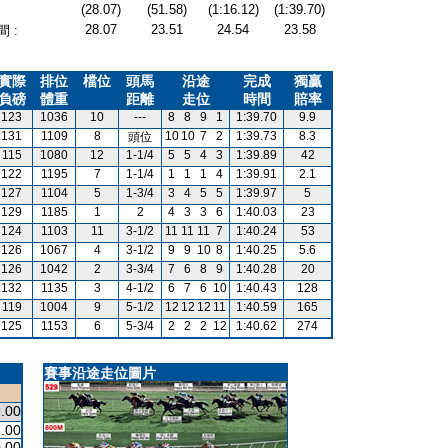
(28.07)
(51.58)
(1:16.12)
(1:39.70)
28.07
23.51
24.54
23.58
 :
實際
排位
檔位
頭馬
沿途
完成
獨贏
負磅
體重
距離
走位
時間
賠率
123
1036
10
---
8
8
9
1
1:39.70
9.9
131
1109
8
10
10
7
2
1:39.73
8.3
頭位
115
1080
12
1-1/4
5
5
4
3
1:39.89
42
122
1195
7
1-1/4
1
1
1
4
1:39.91
2.1
127
1104
5
1-3/4
3
4
5
5
1:39.97
5
129
1185
1
2
4
3
3
6
1:40.03
23
124
1103
11
3-1/2
11
11
11
7
1:40.24
53
126
1067
4
3-1/2
9
9
10
8
1:40.25
5.6
126
1042
2
3-3/4
7
6
8
9
1:40.28
20
132
1135
3
4-1/2
6
7
6
10
1:40.43
128
119
1004
9
5-1/2
12
12
12
11
1:40.59
165
125
1153
6
5-3/4
2
2
2
12
1:40.62
274
賽事沿途走位圖片
.00
.00
.00