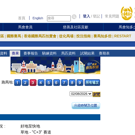
登入
/
登記
常見問題
首頁
English
馬會會員
慈善及社區貢獻
馬會知多
放區
|
國際賽馬
|
香港國際馬匹拍賣會
|
從化馬場
|
投注指南
|
賽馬知多些
|
RESTART
資料
賽果
賽事報告
騎練資料
馬匹資料
試閘結果
賽期表
跑馬地:
 :
好地至快地
草地 - "C+3" 賽道