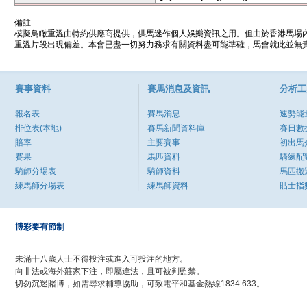
備註
模擬鳥瞰重溫由特約供應商提供，供馬迷作個人娛樂資訊之用。但由於香港馬場
重溫片段出現偏差。本會已盡一切努力務求有關資料盡可能準確，馬會就此並無責
賽事資料
賽馬消息及資訊
分析工
報名表
賽馬消息
速勢能
排位表(本地)
賽馬新聞資料庫
賽日數
賠率
主要賽事
初出馬
賽果
馬匹資料
騎練配
騎師分場表
騎師資料
馬匹搬
練馬師分場表
練馬師資料
貼士指
博彩要有節制
未滿十八歲人士不得投注或進入可投注的地方。
向非法或海外莊家下注，即屬違法，且可被判監禁。
切勿沉迷賭博，如需尋求輔導協助，可致電平和基金熱線1834 633。