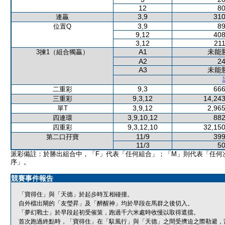
12
80
3,9
310
連贏
3,9
89
位置Q
9,12
408
3,12
211
A1
未能
3揀1（組合獨贏）
A2
24
A3
未能
9,3
666
二重彩
9,3,12
14,243
三重彩
3,9,12
2,965
單T
3,9,10,12
882
四連環
9,3,12,10
32,150
四重彩
11/9
399
第二口孖寶
11/3
50
派彩備註：於勝出組合中，「F」代表「任何組合」；「M」則代表「任何
序」。
競賽事件報告
「寶得住」與「天德」於起步時互相碰撞。
自外檔出閘的「友瑩昇」及「醉醒神」均於早段在馬群之後切入。
「夢幻戰士」於早段起初受催策，跑過千六米處時收慢以取得遮擋。
首次跑過終點時，「寶得住」在「馭風行」與「天德」之間受擠迫之際勒避，