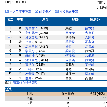
HK$ 1,000,000
時間 :
分段時間
全方位賽事重溫
餘勢分析
模擬鳥瞰重溫
名次
馬號
馬名
騎師
練馬師
1
9
海島材子
(D219)
馬雅
姚本輝
2
3
夢幻戰士
(C280)
田泰安
告東尼
3
12
好友無敵
(A217)
黎海榮
文家良
4
10
皇寶
(D416)
莫雷拉
羅富全
5
6
馬主星輝
(B427)
潘頓
沈集成
6
5
馭風行
(C433)
梁家俊
蘇保羅
7
8
醉醒神
(B436)
何澤堯
呂健威
8
1
湛江最醒
(B406)
周俊樂
蘇偉賢
9
7
寶得住
(C125)
賀銘年
葉楚航
10
2
天德
(E128)
郭能
霍利時
11
11
友瑩昇
(D417)
波健士
蔡約翰
12
4
帥男
(D459)
黃俊
高伯新
備註:
賽事特別情況索引
派彩
彩池
勝出組合
派彩 (HK$)
9
99
獨贏
9
27
位置
3
20