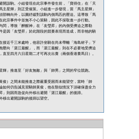
避開該駒。小組發現在此宗事件發生前，「寶得住」在「天
馬主星輝」則正受催策。小組進一步發現，當「馬主星輝」
頭部轉向外，以圖紓緩對該駒內側馬匹的壓迫。這導致「馬
在此宗事件中並無不小心策騎，因此不採取進一步行動。
內閃，導致「醉醒神」在「友瑩昇」的內側受擠迫之際勒
件是因「友瑩昇」於此階段的競賽表現而造成，而非牠的騎
事緣在接近千三米處時，他容許坐騎在尚未帶離「海島材子」下
跑壓向「湛江最醒」，而「湛江最醒」則在不必要地受擠迫
，直至四月六日星期二才可再次出賽（兩個香港賽馬日）。
星輝」推進至「好友無敵」與「帥男」之間的窄位競跑。
黃俊）之間未能推進之際嚴重受困而未能望空，當時「帥
論如何仍告誡見習騎師黃俊，他在類似情況下須確保盡全力
昇」則因而急促向外移出避開「湛江最醒」的後蹄。
外移出避開該駒的後蹄以望空。