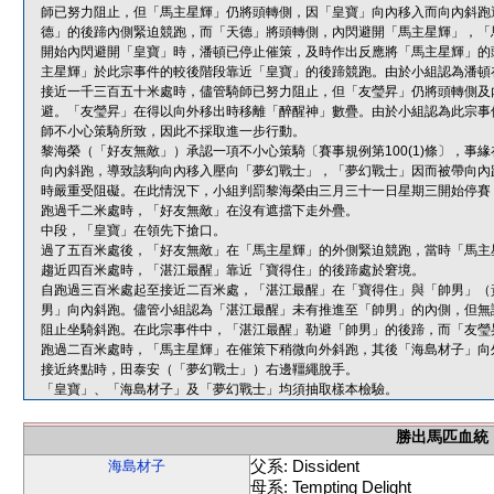
師已努力阻止，但「馬主星輝」仍將頭轉側，因「皇寶」向內移入而向內斜跑
德」的後蹄內側緊迫競跑，而「天德」將頭轉側，內閃避開「馬主星輝」，「
開始內閃避開「皇寶」時，潘頓已停止催策，及時作出反應將「馬主星輝」的
主星輝」於此宗事件的較後階段靠近「皇寶」的後蹄競跑。由於小組認為潘頓
接近一千三百五十米處時，儘管騎師已努力阻止，但「友瑩昇」仍將頭轉側及
避。「友瑩昇」在得以向外移出時移離「醉醒神」數疊。由於小組認為此宗事
師不小心策騎所致，因此不採取進一步行動。
黎海榮（「好友無敵」）承認一項不小心策騎〔賽事規例第100(1)條〕，
向內斜跑，導致該駒向內移入壓向「夢幻戰士」，「夢幻戰士」因而被帶向內
時嚴重受阻礙。在此情況下，小組判罰黎海榮由三月三十一日星期三開始停賽
跑過千二米處時，「好友無敵」在沒有遮擋下走外疊。
中段，「皇寶」在領先下搶口。
過了五百米處後，「好友無敵」在「馬主星輝」的外側緊迫競跑，當時「馬主
趨近四百米處時，「湛江最醒」靠近「寶得住」的後蹄處於窘境。
自跑過三百米處起至接近二百米處，「湛江最醒」在「寶得住」與「帥男」（
男」向內斜跑。儘管小組認為「湛江最醒」未有推進至「帥男」的內側，但無
阻止坐騎斜跑。在此宗事件中，「湛江最醒」勒避「帥男」的後蹄，而「友瑩
跑過二百米處時，「馬主星輝」在催策下稍微向外斜跑，其後「海島材子」向
接近終點時，田泰安（「夢幻戰士」）右邊韁繩脫手。
「皇寶」、「海島材子」及「夢幻戰士」均須抽取樣本檢驗。
勝出馬匹血統
父系: Dissident
海島材子
母系: Tempting Delight