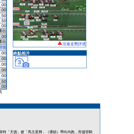
.00
.00
.50
.50
.00
勝出
.00
勝出
沿途走勢評述
詳情
.00
終點相片
.00
.00
.00
.00
.50
.00
次
當時「天德」被「馬主星輝」（潘頓）帶向內跑，而儘管騎