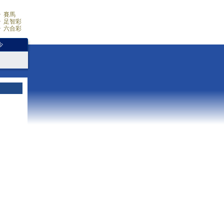
賽馬
足智彩
六合彩
少