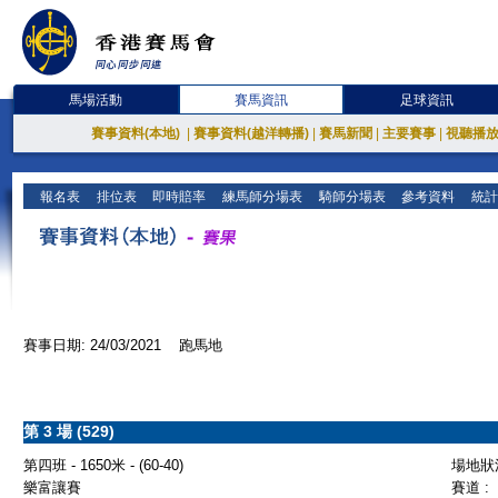
馬場活動
賽馬資訊
足球資訊
賽事資料(本地)
|
賽事資料(越洋轉播)
|
賽馬新聞
|
主要賽事
|
視聽播
報名表
排位表
即時賠率
練馬師分場表
騎師分場表
參考資料
統計
賽事日期: 24/03/2021 跑馬地
第 3 場 (529)
第四班 - 1650米 - (60-40)
場地狀況
樂富讓賽
賽道 :