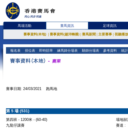
馬場活動
賽馬資訊
足球資訊
賽事資料(本地)
|
賽事資料(越洋轉播)
|
賽馬新聞
|
主要賽事
|
視聽播
報名表
排位表
即時賠率
練馬師分場表
騎師分場表
參考資料
統計
賽事日期: 24/03/2021 跑馬地
第 5 場 (531)
第四班 - 1200米 - (60-40)
場地狀況
九龍仔讓賽
賽道 :