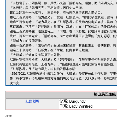
「有毅君子」出閘僅屬一般，其後不久被「陽明亮亮」碰撞，而「陽明亮亮」
「爸巴閉」與「陽明亮亮」互相碰撞，因而失去平衡。
趨近及跑過千一米處時，「王者奇兵」在收慢以取得遮擋之際搶口。
趨近八百米處時，「魅力星光」一度在「紅鬃烈馬」內側的窄位競跑，當時「
跑過五百米處時，「魅力星光」在「紅鬃烈馬」的後蹄內側處於窘境，當時「
三百米處，正移至「好好彩彩」外側的「新威力」在「紅鬃烈馬」的後蹄內側
跑過三百米處時在一段短途程上，「財駿」在「大醇威」的後蹄內側處於窘境
接近二百五十米處時，「陽明亮亮」向外移出避開正在墮退的「好好彩彩」的
「新威力」的後蹄競跑。
跑過一百米處時，「陽明亮亮」受困而未能望空，其後推進至「蒲俠超得」與
跑過五十米處時，「新威力」在「財駿」的內側緊迫競跑。
「大醇威」沿途在沒有遮擋下走外疊。
獸醫於賽後立即檢查「大醇威」及「好好彩彩」，並無發現任何明顯異常之處
獸醫於賽後立即檢查「王者奇兵」，內窺鏡檢查顯示該駒的氣管內有很多血。
「紅鬃烈馬」及「魅力星光」均須抽取樣本檢驗。
<25/3/2021 獸醫報告增補>表現欠佳的「大醇威」於賽後曾由主任獸醫
醫（賽事管制）今晨在練馬師方嘉柏的馬房再次檢查「大醇威」時，發現該駒
次出賽。
勝出馬匹血統
父系: Burgundy
紅鬃烈馬
母系: Lady Winifred
備註