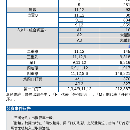
9
251
11,12
93
連贏
11,12
38
位置Q
9,11
834
9,12
1,659
A1
16
3揀1（組合獨贏）
A2
未能
A3
未能
11,12
145
二重彩
11,12,9
9,318
三重彩
9,11,12
6,316
單T
6,9,11,12
11,917
四連環
11,12,9,6
148,321
四重彩
4/11
376
第四口孖寶
4/12
327
2,3,4/9,11,12
212,887
第一口孖T
派彩備註：於勝出組合中，「F」代表「任何組合」；「M」則代表「任何
序」。
競賽事件報告
「王者奇兵」出閘僅屬一般。
「財駿」於躍出時在「蒲俠超得」與「好好彩彩」之間受擠迫，當時「好好彩
馬群之後切入以取得遮擋。