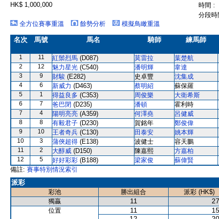
HK$ 1,000,000
時間 :
分段時間
全方位賽事重溫
餘勢分析
模擬鳥瞰重溫
名次
馬號
馬名
騎師
練馬師
1
11
紅鬃烈馬
(D087)
莫雷拉
葉楚航
2
12
魅力星光
(C540)
潘明輝
韋達
3
9
財駿
(E282)
史卓豐
沈集成
4
6
新威力
(D463)
蔡明紹
蘇保羅
5
1
得益良多
(C353)
周俊樂
大衛希斯
6
7
爸巴閉
(D235)
潘頓
霍利時
7
4
陽明亮亮
(A359)
何澤堯
呂健威
8
8
有毅君子
(D230)
賀銘年
鄭俊偉
9
10
王者奇兵
(C130)
田泰安
姚本輝
10
3
蒲俠超得
(E138)
波健士
容天鵬
11
2
大醇威
(D150)
陳嘉熙
方嘉柏
12
5
好好彩彩
(B188)
梁家俊
蘇偉賢
備註:
賽事特別情況索引
派彩
彩池
勝出組合
派彩 (HK$)
11
27
獨贏
11
15
位置
12
20