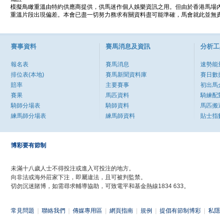
模擬鳥瞰重溫由特約供應商提供，供馬迷作個人娛樂資訊之用。但由於香港馬場
重溫片段出現偏差。本會已盡一切努力務求有關資料盡可能準確，馬會就此並無責
賽事資料
賽馬消息及資訊
分析工
報名表
賽馬消息
速勢能
排位表(本地)
賽馬新聞資料庫
賽日數
賠率
主要賽事
初出馬
賽果
馬匹資料
騎練配
騎師分場表
騎師資料
馬匹搬
練馬師分場表
練馬師資料
貼士指
博彩要有節制
未滿十八歲人士不得投注或進入可投注的地方。
向非法或海外莊家下注，即屬違法，且可被判監禁。
切勿沉迷賭博，如需尋求輔導協助，可致電平和基金熱線1834 633。
常見問題
|
聯絡我們
|
傳媒專用區
|
網頁指南
|
規例
|
提倡有節制博彩
|
私隱