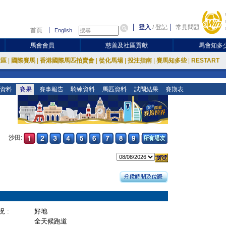
登入
/
登記
常見問題
首頁
English
馬會會員
慈善及社區貢獻
馬會知多
放區
|
國際賽馬
|
香港國際馬匹拍賣會
|
從化馬場
|
投注指南
|
賽馬知多些
|
RESTART
資料
賽果
賽事報告
騎練資料
馬匹資料
試閘結果
賽期表
沙田:
 :
好地
全天候跑道