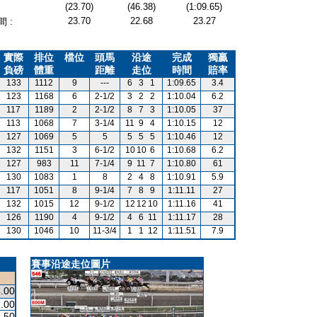
(23.70)
(46.38)
(1:09.65)
23.70
22.68
23.27
 :
實際
排位
檔位
頭馬
沿途
完成
獨贏
負磅
體重
距離
走位
時間
賠率
133
1112
9
---
6
3
1
1:09.65
3.4
123
1168
6
2-1/2
3
2
2
1:10.04
6.2
117
1189
2
2-1/2
8
7
3
1:10.05
37
113
1068
7
3-1/4
11
9
4
1:10.15
12
127
1069
5
5
5
5
5
1:10.46
12
132
1151
3
6-1/2
10
10
6
1:10.68
6.2
127
983
11
7-1/4
9
11
7
1:10.80
61
130
1083
1
8
2
4
8
1:10.91
5.9
117
1051
8
9-1/4
7
8
9
1:11.11
27
132
1015
12
9-1/2
12
12
10
1:11.16
41
126
1190
4
9-1/2
4
6
11
1:11.17
28
130
1046
10
11-3/4
1
1
12
1:11.51
7.9
賽事沿途走位圖片
.00
.00
.50