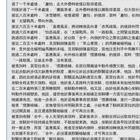
過了一千米處後，「趣怡」走大外疊時收慢以取得遮擋。
同樣於過了一千米處後，「獵狐章者」走外疊時收慢以圖取得遮擋，但大部分
接近八百米處時，「冰雪聰明」收慢避開「趣怡」的後蹄，當時「趣怡」在持
被「太陽戰馬」帶向外跑。
接近六百五十米處時，「嘉應風采」將頭轉側及向著「赤馬雄風」的後蹄外閃
跑過六百米處時，「怡昌福星」在「太陽戰馬」與「一路順風」之間緊迫競跑
跑過四百米處時，「嘉應風采」於佔取「全中」內側的窄位之際在該駒之後處
接近二百五十米處時，見習騎師陳嘉熙（「常山耆寶」）的馬鞭被楊明綸（「
時，意外捉住楊明綸馬鞭的末端。見習騎師陳嘉熙說，當他注意到手中馬鞭不
跑過二百米處時，「嘉應風采」向外移出避開「慣勝積極」的後蹄，當時「慣
「一路順風」沿途走外疊，沒有遮擋。
被查詢時，莫雷拉表示，「慣勝積極」在前往閘廂途中動作感覺欠順。他說，
往起步點的步伐欠缺應有的勁度，遂向位於起步點的獸醫提述此事。他說，獸
處，因此在經過必要的診視後，獸醫認為該駒適宜出賽。莫雷拉表示，他於早
坐騎全程走勢欠強勁。他說，他於進入直路時力策坐騎，但坐騎未有如他預期
近二百米處時第三度用鞭期間，坐騎動作轉弱。他又說，由於他甚為擔心坐騎
時動作持續變差。他說，儘管他於賽後再次未能確定坐騎哪一方面引起他的疑
牠健康有恙。他進一步表示，他於是晚賽事前曾策騎「慣勝積極」進行一課操
檢查「慣勝積極」，並無發現任何明顯異常之處。小組考慮了騎師莫雷拉的證
次試閘及格，並且通過獸醫檢驗後，才可再次出賽。
被查詢有關「全中」令人失望的表現時，梁家俊表示，坐騎在得以佔取前列位
說，坐騎於中段持續走勢強勁，不願放鬆來跑。他說，坐騎於直路早段須受催
持一般走勢，而當「嘉應風采」推進至坐騎內側時，坐騎將頭轉側及外閃避開
右前腿不良於行。「全中」必須通過獸醫檢驗後，才可再次出賽。
獸醫於賽後立即檢查「醒目再臨」，發現該駒右前腿不良於行。「醒目再臨」