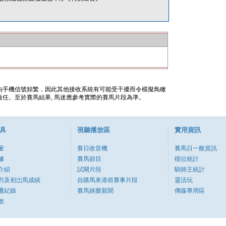
內手機信號頻繁，因此其他接收系統有可能受干擾而令模擬鳥瞰
任。至於賽馬結果, 馬迷應參考實際的賽馬片段為準。
具
視聽播放區
實用資訊
量
賽日收音機
賽馬日一般資訊
據
賽馬節目
檔位統計
介紹
試閘片段
騎師王統計
對及初岀馬成績
自購馬來港前賽事片段
靈活玩
遷紀錄
賽馬娛樂新聞
傳媒專用區
數