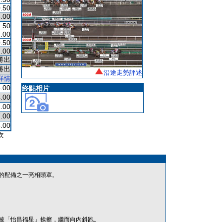
.50
.00
.50
.00
.50
.00
勝出
勝出
沿途走勢評述
詳情
.00
終點相片
.00
.00
.00
.00
次
的配備之一亮相頭罩。
被「怡昌福星」挨擦，繼而向內斜跑。