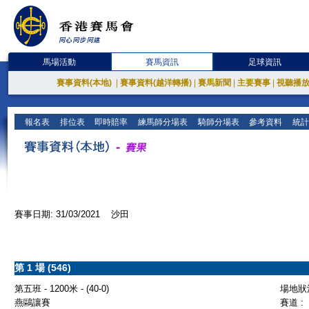
馬場活動
賽馬資訊
足球資訊
賽事資料(本地)
|
賽事資料(越洋轉播)
|
賽馬新聞
|
主要賽事
|
視聽播
報名表
排位表
即時賠率
練馬師分場表
騎師分場表
參考資料
統計
賽事日期: 31/03/2021 沙田
第 1 場 (546)
第五班 - 1200米 - (40-0)
場地狀況
燕鷗讓賽
賽道 :