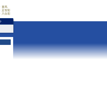
賽馬
足智彩
六合彩
少