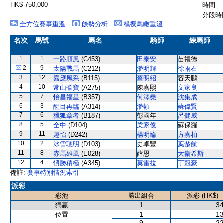
HK$ 750,000
時間 :
分段時間
全方位賽事重溫
餘勢分析
模擬鳥瞰重溫
名次
馬號
馬名
騎師
練馬師
1
1
一路順風
(C453)
田泰安
苗禮德
2
9
太陽戰馬
(C212)
潘明輝
徐雨石
3
12
嘉應風采
(B115)
蔡明紹
容天鵬
4
10
常山耆寶
(A275)
陳嘉熙
文家良
5
7
怡昌福星
(B357)
何澤堯
沈集成
6
3
醒目再臨
(A314)
潘頓
蘇偉賢
7
6
獵狐章者
(B187)
彭國年
呂健威
8
5
全中
(D104)
梁家俊
蘇保羅
9
11
趣怡
(D242)
楊明綸
方嘉柏
10
2
冰雪聰明
(D103)
史卓豐
葉楚航
11
8
赤馬雄風
(E028)
薛恩
大衛希斯
12
4
慣勝積極
(A345)
莫雷拉
丁冠豪
備註:
賽事特別情況索引
派彩
彩池
勝出組合
派彩 (HK$)
1
34
獨贏
1
13
位置
9
22