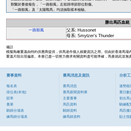
獸醫於賽後報告，「一路順風」左前蹄球節部位割傷。
「一路順風」及「太陽戰馬」均須抽取樣本檢驗。
勝出馬匹血統
父系: Hussonet
一路順風
母系: Smytzer's Thunder
備註
模擬鳥瞰重溫由特約供應商提供，供馬迷作個人娛樂資訊之用。但由於香港馬場
重溫片段出現偏差。本會已盡一切努力務求有關資料盡可能準確，馬會就此並無責
賽事資料
賽馬消息及資訊
分析工
報名表
賽馬消息
速勢能
排位表(本地)
賽馬新聞資料庫
賽日數
賠率
主要賽事
初出馬
賽果
馬匹資料
騎練配
騎師分場表
騎師資料
馬匹搬
練馬師分場表
練馬師資料
貼士指