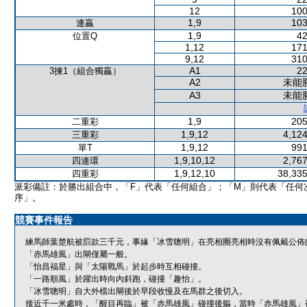
12
100
1,9
103
連贏
1,9
42
位置Q
1,12
171
9,12
310
A1
22
3揀1（組合獨贏）
A2
未能
A3
未能
1,9
205
二重彩
1,9,12
4,124
三重彩
1,9,12
991
單T
1,9,10,12
2,767
四連環
1,9,12,10
38,335
四重彩
派彩備註：於勝出組合中，「F」代表「任何組合」；「M」則代表「任何
序」。
競賽事件報告
練馬師葉楚航被罰款三千元，事緣「冰雪聰明」在亮相圈亮相時沒有佩戴公佈
「赤馬雄風」出閘僅屬一般。
「怡昌福星」與「太陽戰馬」於起步時互相碰撞。
「一路順風」於躍出時向內斜跑，碰撞「趣怡」。
「冰雪聰明」自大外檔出閘後於早段收慢及在馬群之後切入。
接近千一米處時，「醒目再臨」被「赤馬雄風」碰撞後軀，當時「赤馬雄風」