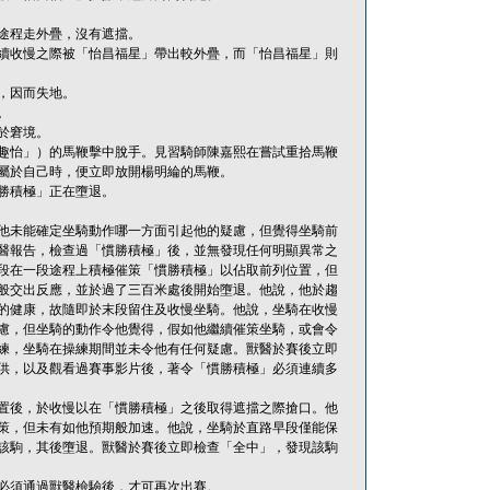
途程走外疊，沒有遮擋。
續收慢之際被「怡昌福星」帶出較外疊，而「怡昌福星」則
，因而失地。
。
於窘境。
趣怡」）的馬鞭擊中脫手。見習騎師陳嘉熙在嘗試重拾馬鞭
屬於自己時，便立即放開楊明綸的馬鞭。
勝積極」正在墮退。
他未能確定坐騎動作哪一方面引起他的疑慮，但覺得坐騎前
醫報告，檢查過「慣勝積極」後，並無發現任何明顯異常之
段在一段途程上積極催策「慣勝積極」以佔取前列位置，但
般交出反應，並於過了三百米處後開始墮退。他說，他於趨
的健康，故隨即於末段留住及收慢坐騎。他說，坐騎在收慢
慮，但坐騎的動作令他覺得，假如他繼續催策坐騎，或會令
練，坐騎在操練期間並未令他有任何疑慮。獸醫於賽後立即
供，以及觀看過賽事影片後，著令「慣勝積極」必須連續多
置後，於收慢以在「慣勝積極」之後取得遮擋之際搶口。他
策，但未有如他預期般加速。他說，坐騎於直路早段僅能保
該駒，其後墮退。獸醫於賽後立即檢查「全中」，發現該駒
必須通過獸醫檢驗後，才可再次出賽。