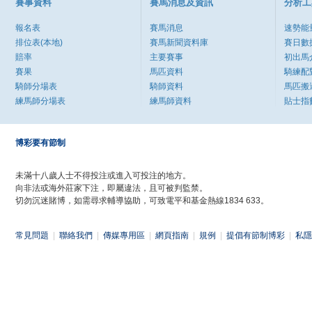
賽事資料
賽馬消息及資訊
分析工
報名表
賽馬消息
速勢能
排位表(本地)
賽馬新聞資料庫
賽日數
賠率
主要賽事
初出馬
賽果
馬匹資料
騎練配
騎師分場表
騎師資料
馬匹搬
練馬師分場表
練馬師資料
貼士指
博彩要有節制
未滿十八歲人士不得投注或進入可投注的地方。
向非法或海外莊家下注，即屬違法，且可被判監禁。
切勿沉迷賭博，如需尋求輔導協助，可致電平和基金熱線1834 633。
常見問題
|
聯絡我們
|
傳媒專用區
|
網頁指南
|
規例
|
提倡有節制博彩
|
私隱