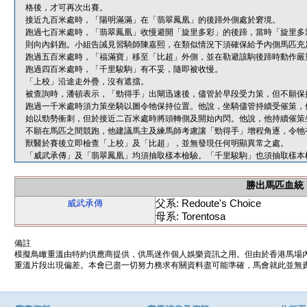
格後，才可再次出賽。
接近九百米處時，「陽明滿滿」在「翡翠鳳凰」的後蹄外側處於窘境。
跑過七百米處時，「翡翠鳳凰」收慢避開「旋里多彩」的後蹄，當時「旋里多
則向內斜跑。小組告誡見習騎師陳嘉熙，在類似情況下須確保給予內側馬匹充
跑過五百米處時，「福滿寶」移至「比超」外側，並在勒避該駒後蹄時動作嚴
跑過四百米處時，「千里駿駒」有不妥，隨即被收慢。
「上校」沿途走外疊，沒有遮擋。
被查詢時，潘頓表示，「勁得手」出閘迅速後，儘管於早段受力策，但不願保
跑過一千米處時須力策坐騎以圖令牠保持位置。他說，坐騎儘管持續受催策，
始以勁勢衝刺，但於接近二百米處時將頭轉側及開始內閃。他說，他持續催策
不願在馬匹之間競跑，他建議馬主及練馬師考慮讓「勁得手」增程角逐，令牠
獸醫於賽後立即檢查「上校」及「比超」，並無發現任何明顯異常之處。
「威武承傳」及「翡翠鳳凰」均須抽取樣本檢驗。「千里駿駒」也須抽取樣本
勝出馬匹血統
父系: Redoute's Choice
威武承傳
母系: Torentosa
備註
模擬鳥瞰重溫由特約供應商提供，供馬迷作個人娛樂資訊之用。但由於香港馬場
重溫片段出現偏差。本會已盡一切努力務求有關資料盡可能準確，馬會就此並無責