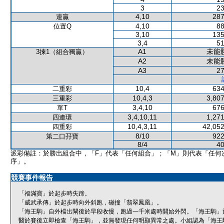
3
23
4,10
287
連贏
4,10
88
位置Q
3,10
135
3,4
51
A1
未能
3揀1（組合獨贏）
A2
未能
A3
27
10,4
634
二重彩
10,4,3
3,807
三重彩
3,4,10
676
單T
3,4,10,11
1,271
四連環
10,4,3,11
42,052
四重彩
8/10
922
第二口孖寶
8/4
40
派彩備註：於勝出組合中，「F」代表「任何組合」；「M」則代表「任何
序」。
競賽事件報告
「福滿寶」於起步時失蹄。
「威武承傳」於起步時向外斜跑，碰撞「翡翠鳳凰」。
「海王駒」自外檔出閘後於早段收慢，跑過一千米處時開始外閃。「海王駒」
醫於賽後立即檢查「海王駒」，並無發現任何明顯異常之處。小組認為「海王