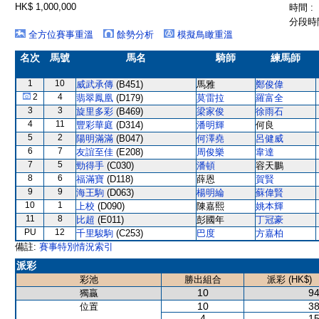
HK$ 1,000,000
時間 :
分段時間
全方位賽事重溫
餘勢分析
模擬鳥瞰重溫
名次
馬號
馬名
騎師
練馬師
1
10
威武承傳
(B451)
馬雅
鄭俊偉
2
4
翡翠鳳凰
(D179)
莫雷拉
羅富全
3
3
旋里多彩
(B469)
梁家俊
徐雨石
4
11
豐彩華庭
(D314)
潘明輝
何良
5
2
陽明滿滿
(B047)
何澤堯
呂健威
6
7
友誼至佳
(E208)
周俊樂
韋達
7
5
勁得手
(C030)
潘頓
容天鵬
8
6
福滿寶
(D118)
薛恩
賀賢
9
9
海王駒
(D063)
楊明綸
蘇偉賢
10
1
上校
(D090)
陳嘉熙
姚本輝
11
8
比超
(E011)
彭國年
丁冠豪
PU
12
千里駿駒
(C253)
巴度
方嘉柏
備註:
賽事特別情況索引
派彩
彩池
勝出組合
派彩 (HK$)
10
94
獨贏
10
38
位置
4
15