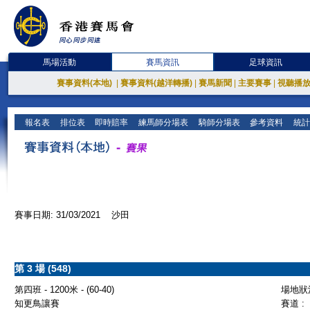
馬場活動
賽馬資訊
足球資訊
賽事資料(本地)
|
賽事資料(越洋轉播)
|
賽馬新聞
|
主要賽事
|
視聽播
報名表
排位表
即時賠率
練馬師分場表
騎師分場表
參考資料
統計
賽事日期: 31/03/2021 沙田
第 3 場 (548)
第四班 - 1200米 - (60-40)
場地狀況
知更鳥讓賽
賽道 :