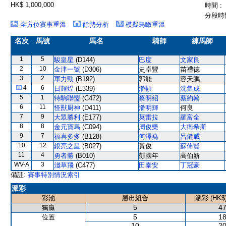
HK$ 1,000,000
時間 :
分段時間
全方位賽事重溫
餘勢分析
模擬鳥瞰重溫
名次
馬號
馬名
騎師
練馬師
1
5
駿皇星
(D144)
巴度
文家良
2
10
金津一號
(D306)
史卓豐
苗禮德
3
2
軍力勁
(B192)
郭能
容天鵬
4
6
日輝煌
(E339)
潘頓
沈集成
5
1
特駒聯盟
(C472)
蔡明紹
蔡約翰
6
11
怪獸厨神
(D411)
潘明輝
何良
7
9
大眾勝利
(E177)
莫雷拉
羅富全
8
8
金元寶馬
(C094)
周俊樂
大衛希斯
9
7
福喜多多
(B128)
何澤堯
呂健威
10
12
銀亮之星
(B027)
黃俊
蘇偉賢
11
4
勇者勝
(B010)
彭國年
高伯新
WV-A
3
淺草飛
(C477)
田泰安
丁冠豪
備註:
賽事特別情況索引
派彩
彩池
勝出組合
派彩 (HK$
5
47
獨贏
5
18
位置
10
20