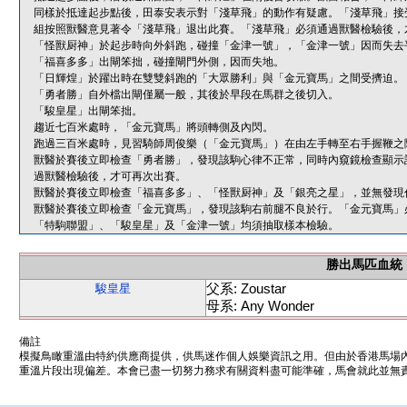
同樣於抵達起步點後，田泰安表示對「淺草飛」的動作有疑慮。「淺草飛」接
組按照獸醫意見著令「淺草飛」退出此賽。「淺草飛」必須通過獸醫檢驗後，
「怪獸厨神」於起步時向外斜跑，碰撞「金津一號」，「金津一號」因而失去
「福喜多多」出閘笨拙，碰撞閘門外側，因而失地。
「日輝煌」於躍出時在雙雙斜跑的「大眾勝利」與「金元寶馬」之間受擠迫。
「勇者勝」自外檔出閘僅屬一般，其後於早段在馬群之後切入。
「駿皇星」出閘笨拙。
趨近七百米處時，「金元寶馬」將頭轉側及內閃。
跑過三百米處時，見習騎師周俊樂（「金元寶馬」）在由左手轉至右手握鞭之
獸醫於賽後立即檢查「勇者勝」，發現該駒心律不正常，同時內窺鏡檢查顯示
過獸醫檢驗後，才可再次出賽。
獸醫於賽後立即檢查「福喜多多」、「怪獸厨神」及「銀亮之星」，並無發現
獸醫於賽後立即檢查「金元寶馬」，發現該駒右前腿不良於行。「金元寶馬」
「特駒聯盟」、「駿皇星」及「金津一號」均須抽取樣本檢驗。
勝出馬匹血統
父系: Zoustar
駿皇星
母系: Any Wonder
備註
模擬鳥瞰重溫由特約供應商提供，供馬迷作個人娛樂資訊之用。但由於香港馬場
重溫片段出現偏差。本會已盡一切努力務求有關資料盡可能準確，馬會就此並無責