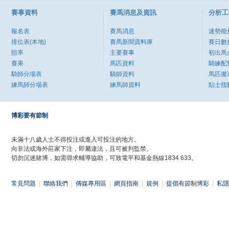
賽事資料
賽馬消息及資訊
分析工
報名表
賽馬消息
速勢能
排位表(本地)
賽馬新聞資料庫
賽日數
賠率
主要賽事
初出馬
賽果
馬匹資料
騎練配
騎師分場表
騎師資料
馬匹搬
練馬師分場表
練馬師資料
貼士指
博彩要有節制
未滿十八歲人士不得投注或進入可投注的地方。
向非法或海外莊家下注，即屬違法，且可被判監禁。
切勿沉迷賭博，如需尋求輔導協助，可致電平和基金熱線1834 633。
常見問題
|
聯絡我們
|
傳媒專用區
|
網頁指南
|
規例
|
提倡有節制博彩
|
私隱