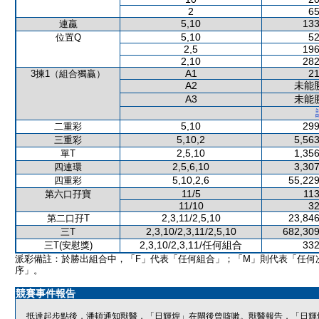
2
65
5,10
133
連贏
5,10
52
位置Q
2,5
196
2,10
282
A1
21
3揀1（組合獨贏）
A2
未能
A3
未能
5,10
299
二重彩
5,10,2
5,563
三重彩
2,5,10
1,356
單T
2,5,6,10
3,307
四連環
5,10,2,6
55,229
四重彩
11/5
113
第六口孖寶
11/10
32
2,3,11/2,5,10
23,846
第二口孖T
2,3,10/2,3,11/2,5,10
682,309
三T
2,3,10/2,3,11/任何組合
332
三T(安慰獎)
派彩備註：於勝出組合中，「F」代表「任何組合」；「M」則代表「任何
序」。
競賽事件報告
抵達起步點後，潘頓通知獸醫，「日輝煌」在閘後曾咳嗽。獸醫報告，「日輝