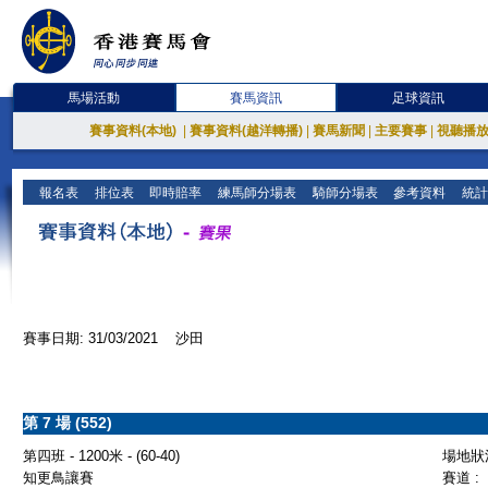
馬場活動
賽馬資訊
足球資訊
賽事資料(本地)
|
賽事資料(越洋轉播)
|
賽馬新聞
|
主要賽事
|
視聽播
報名表
排位表
即時賠率
練馬師分場表
騎師分場表
參考資料
統計
賽事日期: 31/03/2021 沙田
第 7 場 (552)
第四班 - 1200米 - (60-40)
場地狀況
知更鳥讓賽
賽道 :