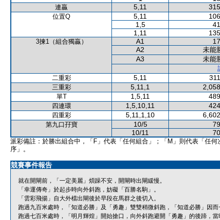
5,11
315
連贏
5,11
106
位置Q
1,5
41
1,11
135
A1
17
3揀1（組合獨贏）
A2
未能
A3
未能
5,11
311
二重彩
5,11,1
2,058
三重彩
1,5,11
489
單T
1,5,10,11
424
四連環
5,11,1,10
6,602
四重彩
10/5
79
第九口孖寶
10/11
70
派彩備註：於勝出組合中，「F」代表「任何組合」；「M」則代表「任何
序」。
競賽事件報告
就在開閘前，「一定美麗」煩躁不安，開閘時出閘緩慢。
「幸運傳奇」於起步時向外斜跑，妨礙「百勝名駒」。
「雲彩飛揚」自大外檔出閘後於早段在馬群之後切入。
跑過九百米處時，「知道必勝」及「勇趣」雙雙稍微斜跑，「知道必勝」因而
跑過七百米處時，「明月輝煌」開始搶口，向外斜跑避開「勇趣」的後蹄，當