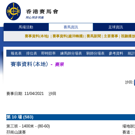
馬場活動
賽馬資訊
足球資訊
賽事資料(本地)
|
賽事資料(越洋轉播)
|
賽馬新聞
|
主要賽事
|
視聽播
報名表
排位表
即時賠率
練馬師分場表
騎師分場表
參考資料
統計
沙田:
賽事日期: 11/04/2021 沙田
第 10 場 (583)
第三班 - 1400米 - (80-60)
場地狀況
孖崗山讓賽
賽道 :