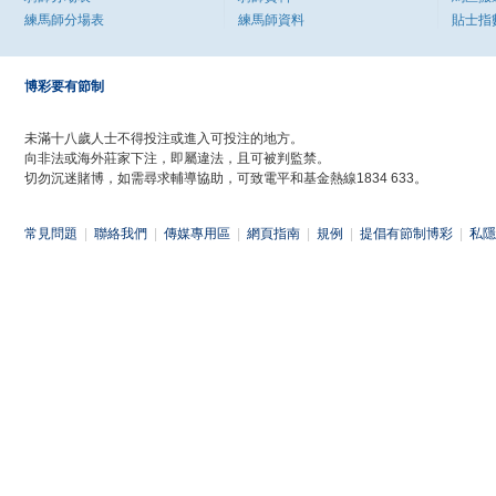
練馬師分場表
練馬師資料
貼士指
博彩要有節制
未滿十八歲人士不得投注或進入可投注的地方。
向非法或海外莊家下注，即屬違法，且可被判監禁。
切勿沉迷賭博，如需尋求輔導協助，可致電平和基金熱線1834 633。
常見問題
|
聯絡我們
|
傳媒專用區
|
網頁指南
|
規例
|
提倡有節制博彩
|
私隱