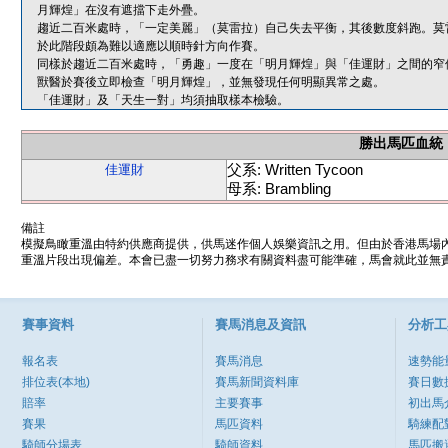
月輝煌」在沒有遮擋下走外疊。
趨近二百米處時，「一定美麗」（莫雷拉）自己失去平衡，其後數度斜跑。莫
於此階段頗為難以適應以順時針方向作賽。
同樣於趨近二百米處時，「勇趣」一度在「明月輝煌」與「佳運財」之間的窄
獸醫於賽後立即檢查「明月輝煌」，並無發現任何明顯異常之處。
「佳運財」及「天生一對」均須抽取樣本檢驗。
勝出馬匹血統
父系: Written Tycoon
佳運財
母系: Brambling
備註
模擬鳥瞰重溫由特約供應商提供，供馬迷作個人娛樂資訊之用。但由於香港馬場
重溫片段出現偏差。本會已盡一切努力務求有關資料盡可能準確，馬會就此並無責
賽事資料
賽馬消息及資訊
分析工
報名表
賽馬消息
速勢能
排位表(本地)
賽馬新聞資料庫
賽日數
賠率
主要賽事
初出馬
賽果
馬匹資料
騎練配
騎師分場表
騎師資料
馬匹搬