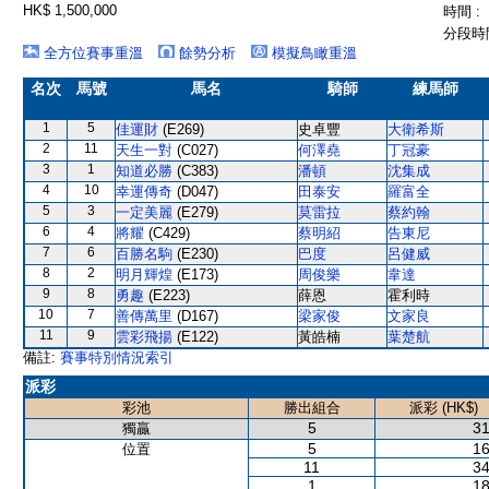
HK$ 1,500,000
時間 :
分段時間
全方位賽事重溫
餘勢分析
模擬鳥瞰重溫
名次
馬號
馬名
騎師
練馬師
1
5
佳運財
(E269)
史卓豐
大衛希斯
2
11
天生一對
(C027)
何澤堯
丁冠豪
3
1
知道必勝
(C383)
潘頓
沈集成
4
10
幸運傳奇
(D047)
田泰安
羅富全
5
3
一定美麗
(E279)
莫雷拉
蔡約翰
6
4
將耀
(C429)
蔡明紹
告東尼
7
6
百勝名駒
(E230)
巴度
呂健威
8
2
明月輝煌
(E173)
周俊樂
韋達
9
8
勇趣
(E223)
薛恩
霍利時
10
7
善傳萬里
(D167)
梁家俊
文家良
11
9
雲彩飛揚
(E122)
黃皓楠
葉楚航
備註:
賽事特別情況索引
派彩
彩池
勝出組合
派彩 (HK$)
5
31
獨贏
5
16
位置
11
34
1
18