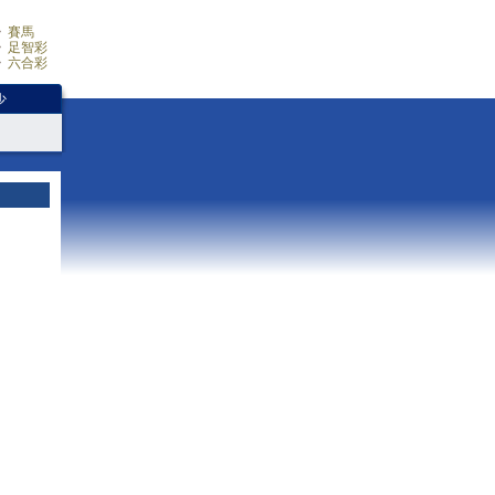
賽馬
足智彩
六合彩
少