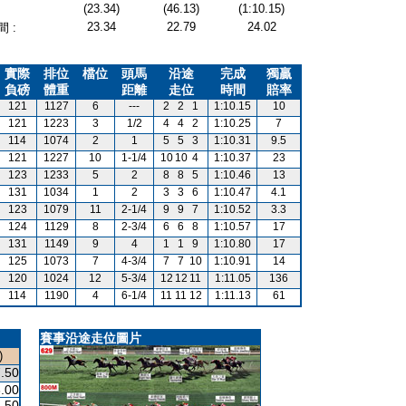
(23.34)
(46.13)
(1:10.15)
23.34
22.79
24.02
 :
實際
排位
檔位
頭馬
沿途
完成
獨贏
負磅
體重
距離
走位
時間
賠率
121
1127
6
---
2
2
1
1:10.15
10
121
1223
3
1/2
4
4
2
1:10.25
7
114
1074
2
1
5
5
3
1:10.31
9.5
121
1227
10
1-1/4
10
10
4
1:10.37
23
123
1233
5
2
8
8
5
1:10.46
13
131
1034
1
2
3
3
6
1:10.47
4.1
123
1079
11
2-1/4
9
9
7
1:10.52
3.3
124
1129
8
2-3/4
6
6
8
1:10.57
17
131
1149
9
4
1
1
9
1:10.80
17
125
1073
7
4-3/4
7
7
10
1:10.91
14
120
1024
12
5-3/4
12
12
11
1:11.05
136
114
1190
4
6-1/4
11
11
12
1:11.13
61
賽事沿途走位圖片
)
.50
.00
.50