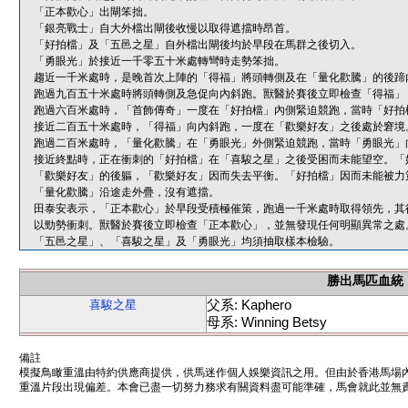
「正本歡心」出閘笨拙。
「銀亮戰士」自大外檔出閘後收慢以取得遮擋時昂首。
「好拍檔」及「五邑之星」自外檔出閘後均於早段在馬群之後切入。
「勇眼光」於接近一千零五十米處轉彎時走勢笨拙。
趨近一千米處時，是晚首次上陣的「得福」將頭轉側及在「量化歡騰」的後蹄
跑過九百五十米處時將頭轉側及急促向內斜跑。獸醫於賽後立即檢查「得福」
跑過六百米處時，「首飾傳奇」一度在「好拍檔」內側緊迫競跑，當時「好拍
接近二百五十米處時，「得福」向內斜跑，一度在「歡樂好友」之後處於窘境
跑過二百米處時，「量化歡騰」在「勇眼光」外側緊迫競跑，當時「勇眼光」
接近終點時，正在衝刺的「好拍檔」在「喜駿之星」之後受困而未能望空。「
「歡樂好友」的後軀，「歡樂好友」因而失去平衡。「好拍檔」因而未能被力
「量化歡騰」沿途走外疊，沒有遮擋。
田泰安表示，「正本歡心」於早段受積極催策，跑過一千米處時取得領先，其
以勁勢衝刺。獸醫於賽後立即檢查「正本歡心」，並無發現任何明顯異常之處
「五邑之星」、「喜駿之星」及「勇眼光」均須抽取樣本檢驗。
勝出馬匹血統
父系: Kaphero
喜駿之星
母系: Winning Betsy
備註
模擬鳥瞰重溫由特約供應商提供，供馬迷作個人娛樂資訊之用。但由於香港馬場
重溫片段出現偏差。本會已盡一切努力務求有關資料盡可能準確，馬會就此並無責