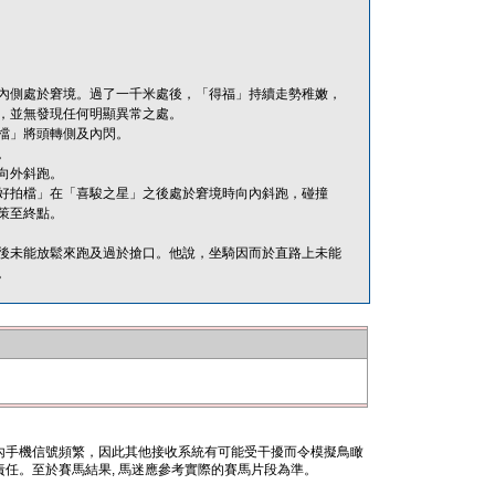
內側處於窘境。過了一千米處後，「得福」持續走勢稚嫩，
，並無發現任何明顯異常之處。
檔」將頭轉側及內閃。
。
向外斜跑。
好拍檔」在「喜駿之星」之後處於窘境時向內斜跑，碰撞
策至終點。
後未能放鬆來跑及過於搶口。他說，坐騎因而於直路上未能
。
內手機信號頻繁，因此其他接收系統有可能受干擾而令模擬鳥瞰
任。至於賽馬結果, 馬迷應參考實際的賽馬片段為準。