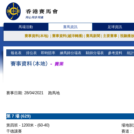
馬場活動
賽馬資訊
足球資訊
賽事資料(本地)
|
賽事資料(越洋轉播)
|
賽馬新聞
|
主要賽事
|
視聽播
報名表
排位表
即時賠率
練馬師分場表
騎師分場表
參考資料
統計
賽事日期: 28/04/2021 跑馬地
第 7 場 (629)
第四班 - 1200米 - (60-40)
場地狀況
干德讓賽
賽道 :