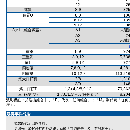
12
26
8,9
325
連贏
8,9
106
位置Q
8,12
139
9,12
98
A1
未能
3揀1（組合獨贏）
A2
24
A3
未能
8,9
924
二重彩
8,9,12
5,738
三重彩
8,9,12
927
單T
7,8,9,12
4,281
四連環
8,9,12,7
113,316
四重彩
3/8
1,510
第六口孖寶
3/9
148
1,3>4,5/8,9,12
79,562
第二口孖T
1,7,8/1,3>4,5/任何組合
8,204
三T(安慰獎)
派彩備註：於勝出組合中，「F」代表「任何組合」；「M」則代表「任何
序」。
競賽事件報告
「歡樂好友」出閘笨拙。
「勇眼光」於起步時向外斜跑，妨礙「首飾傳奇」及「有毅君子」。