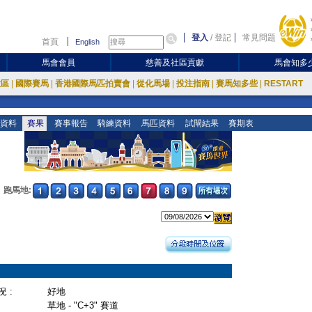
登入
/
登記
常見問題
首頁
English
馬會會員
慈善及社區貢獻
馬會知多
放區
|
國際賽馬
|
香港國際馬匹拍賣會
|
從化馬場
|
投注指南
|
賽馬知多些
|
RESTART
資料
賽果
賽事報告
騎練資料
馬匹資料
試閘結果
賽期表
跑馬地:
 :
好地
草地 - "C+3" 賽道