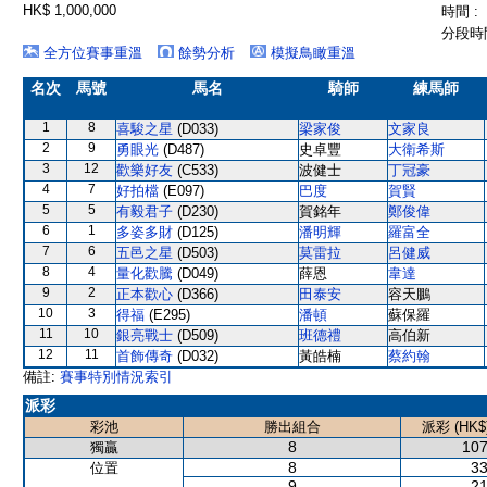
HK$ 1,000,000
時間 :
分段時間
全方位賽事重溫
餘勢分析
模擬鳥瞰重溫
名次
馬號
馬名
騎師
練馬師
1
8
喜駿之星
(D033)
梁家俊
文家良
2
9
勇眼光
(D487)
史卓豐
大衛希斯
3
12
歡樂好友
(C533)
波健士
丁冠豪
4
7
好拍檔
(E097)
巴度
賀賢
5
5
有毅君子
(D230)
賀銘年
鄭俊偉
6
1
多姿多財
(D125)
潘明輝
羅富全
7
6
五邑之星
(D503)
莫雷拉
呂健威
8
4
量化歡騰
(D049)
薛恩
韋達
9
2
正本歡心
(D366)
田泰安
容天鵬
10
3
得福
(E295)
潘頓
蘇保羅
11
10
銀亮戰士
(D509)
班德禮
高伯新
12
11
首飾傳奇
(D032)
黃皓楠
蔡約翰
備註:
賽事特別情況索引
派彩
彩池
勝出組合
派彩 (HK$
8
107
獨贏
8
33
位置
9
21