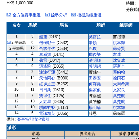
HK$ 1,000,000
時間 :
分段時間
全方位賽事重溫
餘勢分析
模擬鳥瞰重溫
名次
馬號
馬名
騎師
練馬師
1
3
超速
(D161)
莫雷拉
苗禮德
6
2 平頭馬
機械戰士
(C532)
潘頓
姚本輝
12
2 平頭馬
合夥年代
(C534)
巴度
蘇偉賢
4
4
軍威振
(D141)
周俊樂
韋達
5
1
弗雷
(E047)
潘明輝
沈集成
6
9
逍遙駒
(E065)
蔡明紹
羅富全
7
2
連連行運
(C441)
賀銘年
蔡約翰
8
14
天地同心
(B030)
田泰安
徐雨石
9
8
紅褲之王
(E262)
何澤堯
大衛希斯
10
11
日日夠
(D310)
梁家俊
文家良
11
7
寶得住
(C125)
陳嘉熙
葉楚航
12
13
大紅星
(D305)
黃皓楠
葉楚航
13
10
鑽飾貔貅
(E112)
楊明綸
姚本輝
14
5
電訊精英
(D355)
薛恩
蘇保羅
備註:
賽事特別情況索引
派彩
彩池
勝出組合
派彩 (HK$)