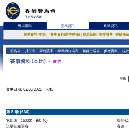
馬場活動
賽馬資訊
足球資訊
賽事資料(本地)
|
賽事資料(越洋轉播)
|
賽馬新聞
|
主要賽事
|
視聽播
報名表
排位表
即時賠率
練馬師分場表
騎師分場表
參考資料
統計
沙田:
賽事日期: 02/05/2021 沙田
第 5 場 (636)
第四班 - 1600米 - (60-40)
場地狀況
諾曼征服讓賽
賽道 :