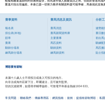
模擬鳥瞰重溫由特約供應商提供，供馬迷作個人娛樂資訊之用。但由於香港馬場
重溫片段出現偏差。本會已盡一切努力務求有關資料盡可能準確，馬會就此並無責
賽事資料
賽馬消息及資訊
分析工
報名表
賽馬消息
速勢能
排位表(本地)
賽馬新聞資料庫
賽日數
賠率
主要賽事
初出馬
賽果
馬匹資料
騎練配
騎師分場表
騎師資料
馬匹搬
練馬師分場表
練馬師資料
貼士指
博彩要有節制
未滿十八歲人士不得投注或進入可投注的地方。
向非法或海外莊家下注，即屬違法，且可被判監禁。
切勿沉迷賭博，如需尋求輔導協助，可致電平和基金熱線1834 633。
常見問題
|
聯絡我們
|
傳媒專用區
|
網頁指南
|
規例
|
提倡有節制博彩
|
私隱