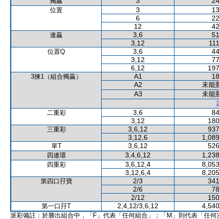
3
24
獨贏
3
13
位置
6
22
12
42
3,6
51
連贏
3,12
111
3,6
44
位置Q
3,12
77
6,12
197
A1
18
3揀1（組合獨贏）
A2
未能
A3
未能
3,6
84
二重彩
3,12
180
3,6,12
937
三重彩
3,12,6
1,089
3,6,12
526
單T
3,4,6,12
1,238
四連環
3,6,12,4
8,053
四重彩
3,12,6,4
8,205
2/3
341
第四口孖寶
2/6
78
2/12
150
2,4,12/3,6,12
4,540
第一口孖T
派彩備註：於勝出組合中，「F」代表「任何組合」；「M」則代表「任何