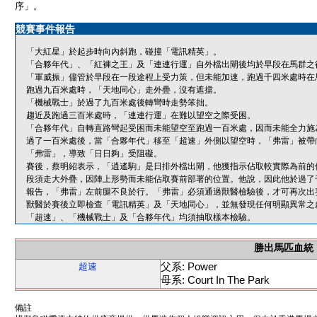
序」。
競賽事件報告
「大紅星」於起步時向內斜跑，碰撞「電訊精英」。
「合夥年代」、「紅褲之王」及「連連行運」自外檔出閘後均於早段在馬群之
「軍威振」儘管於早段在一段途程上受力策，但未能加速，跑過千四米處時在
跑過九百米處時，「天地同心」走外疊，沒有遮擋。
「機械戰士」於過了九百米處後轉彎時走勢笨拙。
趨近及跑過三百米處時，「連連行運」在難以望空之際受困。
「合夥年代」自轉直路彎起受困而未能望空至跑過一百米處，因而未能全力施
過了一百米處後，當「合夥年代」移至「超速」外側以望空時，「弗雷」被帶
「弗雷」，導致「日日夠」受阻礙。
賽後，蔡明紹表示，「逍遙駒」是日排外檔出閘，他獲指示佔取較實際為前的
段須走大外疊，因陣上形勢而未能佔取賽前部署的位置。他說，因此他於過了
報告，「弗雷」左前腿不良於行。「弗雷」必須通過獸醫檢驗後，才可再次出
獸醫於賽後立即檢查「電訊精英」及「天地同心」，並無發現任何明顯異常之
「超速」、「機械戰士」及「合夥年代」均須抽取樣本檢驗。
勝出馬匹血統
父系: Power
超速
母系: Court In The Park
備註