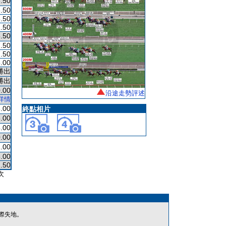
.50
.50
.50
.50
.50
.50
.50
.00
勝出
勝出
.00
沿途走勢評述
詳情
.00
終點相片
.00
.00
.00
1.00
.00
.50
次
際失地。