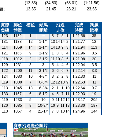
(13.35)
(34.80)
(58.01)
(1:21.56)
13.35
21.45
23.21
23.55
 :
實際
排位
檔位
頭馬
沿途
完成
獨贏
負磅
體重
距離
走位
時間
賠率
123
1132
1
---
8
7
5
1
1:21.56
35
131
1138
12
1-1/4
13
14
14
2
1:21.77
12
114
1059
14
2-1/4
14
13
9
3
1:21.94
113
121
1165
9
2-1/2
1
3
3
4
1:21.96
8.5
118
1012
2
2-1/2
11
10
8
5
1:21.98
20
129
1231
3
3
5
4
4
6
1:22.04
3.5
122
1200
11
3-1/2
6
6
6
7
1:22.14
3.3
124
1083
10
4-3/4
3
2
2
8
1:22.33
11
119
1080
7
6-3/4
12
12
13
9
1:22.63
11
113
1045
13
6-3/4
2
1
1
10
1:22.64
9.7
133
1157
6
8-1/2
4
5
7
11
1:22.93
19
119
1233
5
10
9
11
12
12
1:23.17
205
120
1085
8
10-3/4
10
9
11
13
1:23.30
187
113
1057
4
21-1/4
7
8
10
14
1:24.96
144
賽事沿途走位圖片