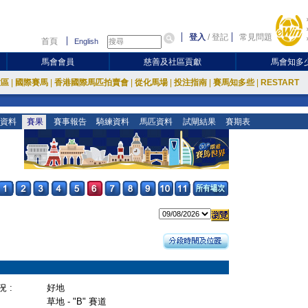
登入
/
登記
常見問題
首頁
English
馬會會員
慈善及社區貢獻
馬會知多
放區
|
國際賽馬
|
香港國際馬匹拍賣會
|
從化馬場
|
投注指南
|
賽馬知多些
|
RESTART
資料
賽果
賽事報告
騎練資料
馬匹資料
試閘結果
賽期表
 :
好地
草地 - "B" 賽道