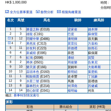
HK$ 1,000,000
時間 :
分段時間
全方位賽事重溫
餘勢分析
模擬鳥瞰重溫
名次
馬號
馬名
騎師
練馬師
1
5
勝靈之駒
(E018)
梁家俊
姚本輝
2
3
雄龍
(C191)
巴度
蘇偉賢
3
12
閃耀中華
(D486)
潘明輝
容天鵬
4
7
果然友
(C313)
莫雷拉
方嘉柏
5
11
好友利
(C223)
班德禮
徐雨石
6
4
新威煌
(E095)
薛恩
蘇保羅
7
6
虹鴻
(D098)
潘頓
賀賢
8
2
將俠
(D501)
周俊樂
告東尼
9
10
樂天派
(E166)
賀銘年
大衛希斯
10
13
蒜頭本色
(D160)
蔡明紹
葉楚航
11
1
蝦餃燒賣
(E147)
史卓豐
丁冠豪
12
9
水星二號
(D303)
馬雅
苗禮德
13
8
森林烈火
(E214)
何澤堯
呂健威
14
14
開心財星
(D341)
楊明綸
何良
備註:
賽事特別情況索引
派彩
彩池
勝出組合
派彩 (HK$)