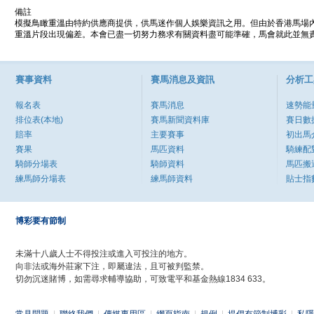
備註
模擬鳥瞰重溫由特約供應商提供，供馬迷作個人娛樂資訊之用。但由於香港馬場
重溫片段出現偏差。本會已盡一切努力務求有關資料盡可能準確，馬會就此並無責
賽事資料
賽馬消息及資訊
分析工
報名表
賽馬消息
速勢能
排位表(本地)
賽馬新聞資料庫
賽日數
賠率
主要賽事
初出馬
賽果
馬匹資料
騎練配
騎師分場表
騎師資料
馬匹搬
練馬師分場表
練馬師資料
貼士指
博彩要有節制
未滿十八歲人士不得投注或進入可投注的地方。
向非法或海外莊家下注，即屬違法，且可被判監禁。
切勿沉迷賭博，如需尋求輔導協助，可致電平和基金熱線1834 633。