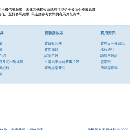
內手機信號頻繁，因此其他接收系統有可能受干擾而令模擬鳥瞰
任。至於賽馬結果, 馬迷應參考實際的賽馬片段為準。
具
視聽播放區
實用資訊
量
賽日收音機
賽馬日一般資訊
據
賽馬節目
檔位統計
介紹
試閘片段
騎師王統計
對及初岀馬成績
自購馬來港前賽事片段
靈活玩
遷紀錄
賽馬娛樂新聞
傳媒專用區
數