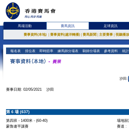
馬場活動
賽馬資訊
足球資訊
賽事資料(本地)
|
賽事資料(越洋轉播)
|
賽馬新聞
|
主要賽事
|
視聽播
報名表
排位表
即時賠率
練馬師分場表
騎師分場表
參考資料
統計
沙田:
賽事日期: 02/05/2021 沙田
第 6 場 (637)
第四班 - 1400米 - (60-40)
場地狀況
蒙魯連平讓賽
賽道 :