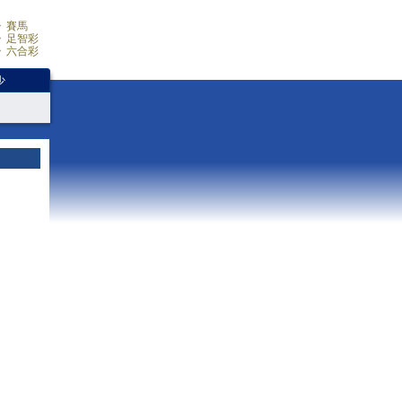
賽馬
足智彩
六合彩
少