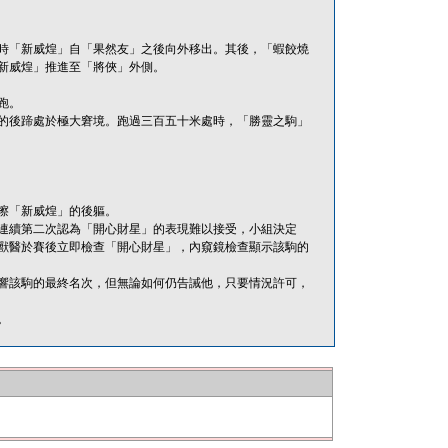
時「新威煌」自「果然友」之後向外移出。其後，「蝦餃燒
新威煌」推進至「將俠」外側。
跑。
的後蹄處於極大窘境。跑過三百五十米處時，「勝靈之駒」
擦「新威煌」的後軀。
連續第二次認為「開心財星」的表現難以接受，小組決定
獸醫於賽後立即檢查「開心財星」，內窺鏡檢查顯示該駒的
響該駒的最終名次，但無論如何仍告誡他，只要情況許可，
。