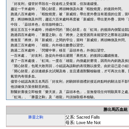
「好友利」儘管於早段在一段途程上受催策，但加速緩慢。
趨近一千米處時，「開心財星」將頭轉側及向著「蝦餃燒賣」的後蹄外閃。
跑過八百米處時，「蝦餃燒賣」被「新威煌」帶出更外疊沒有遮擋的位置，當
賣」將頭轉側及外閃，趨近六百米處時再度被「新威煌」帶出更外疊，當時「
中段，「蒜頭本色」在領放時搶口。
接近五百五十米處時，持續外閃的「開心財星」在「虹鴻」的後蹄內側緊迫競
跑過四百米處時，「勝靈之駒」在「將俠」之後受困而未能望空之際靠近該駒
推進至「將俠」與「新威煌」之間的窄位，當時「新威煌」將頭轉側及外閃。
跑過三百米處時，「雄龍」向外移出數疊以望空。
跑過二百米處時，「閃耀中華」移至「蒜頭本色」外側以望空。
一百米處，「好友利」急促向外移出避開「果然友」的後蹄以繼續推進。
過了一百米處後，「虹鴻」一度在「雄龍」內側處於窘境，因而向內斜跑及挨
「開心財星」包尾大敗而回，小組認為該駒的表現難以接受。由於這已是小組
「開心財星」必須連續多次試閘及格，並且通過獸醫檢驗後，才可再次出賽。
氣管內有很多血。
儘管小組認為第五名馬匹「好友利」的騎師班德禮於接近終點時的騎法並不影
他須確保力策坐騎至終點。
獸醫於賽後立即檢查「樂天派」及「蒜頭本色」，並無發現任何明顯異常之處
「虹鴻」、「勝靈之駒」及「雄龍」均須抽取樣本檢驗。
勝出馬匹血統
父系: Sacred Falls
勝靈之駒
母系: Love Me Not