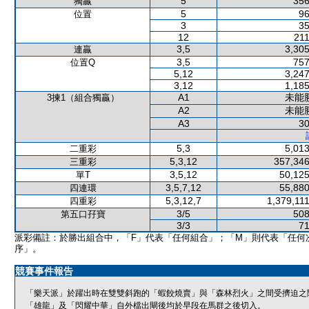
5
356
獨贏
5
96
位置
3
35
12
211
3,5
3,305
連贏
3,5
757
位置Q
5,12
3,247
3,12
1,185
A1
未能
3揀1（組合獨贏）
A2
未能
A3
30
5,3
5,013
二重彩
5,3,12
357,346
三重彩
3,5,12
50,125
單T
3,5,7,12
55,880
四連環
5,3,12,7
1,379,11
四重彩
3/5
508
第五口孖寶
3/3
71
派彩備註：於勝出組合中，「F」代表「任何組合」；「M」則代表「任何
序」。
競賽事件報告
「樂天派」於躍出時在雙雙斜跑的「蝦餃燒賣」與「森林烈火」之間受擠迫之
「雄龍」及「閃耀中華」自外檔出閘後均於早段在馬群之後切入。