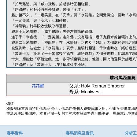
「拍馬難追」與「威力飛馳」於起步時互相碰撞。
「路路醒」於起步時向外斜跑，碰撞「全才」。
起步後不久，「一定美麗」在「安承」與「水箭龜」之間受擠迫，當時「水箭
「一定美麗」與「安承」互相碰撞。
「神龍駒」於早段收慢以取得遮擋。
跑過千五米處時，「威力飛馳」失去左前蹄的蹄鐵。
過了千二米處後，「一定美麗」走外疊，沒有遮擋，過了九百米處後獲許上前
跑過二百米處時，「神龍駒」在「水箭龜」之後及「好計」內側處於窘境之際
被查詢時，波健士（「水箭龜」）表示，坐騎於趨近一千米處時在「繽紛遊戲
「加州十大」於過了一千米處後開始在「繽紛遊戲」內側推進時，他認為坐騎
十大」應能較「繽紛遊戲」進一步帶領坐騎上前。他說，因此他選擇於趨近八
「路路醒」及「加州十大」均須抽取樣本檢驗。
勝出馬匹血統
父系: Holy Roman Emperor
路路醒
母系: Montwest
備註
模擬鳥瞰重溫由特約供應商提供，供馬迷作個人娛樂資訊之用。但由於香港馬場
重溫片段出現偏差。本會已盡一切努力務求有關資料盡可能準確，馬會就此並無責
賽事資料
賽馬消息及資訊
分析工