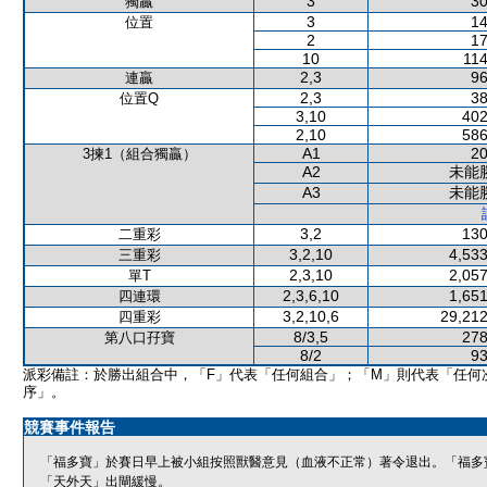
3
30
獨贏
3
14
位置
2
17
10
114
2,3
96
連贏
2,3
38
位置Q
3,10
402
2,10
586
A1
20
3揀1（組合獨贏）
A2
未能
A3
未能
3,2
130
二重彩
3,2,10
4,533
三重彩
2,3,10
2,057
單T
2,3,6,10
1,651
四連環
3,2,10,6
29,212
四重彩
8/3,5
278
第八口孖寶
8/2
93
派彩備註：於勝出組合中，「F」代表「任何組合」；「M」則代表「任何
序」。
競賽事件報告
「福多寶」於賽日早上被小組按照獸醫意見（血液不正常）著令退出。「福多
「天外天」出閘緩慢。