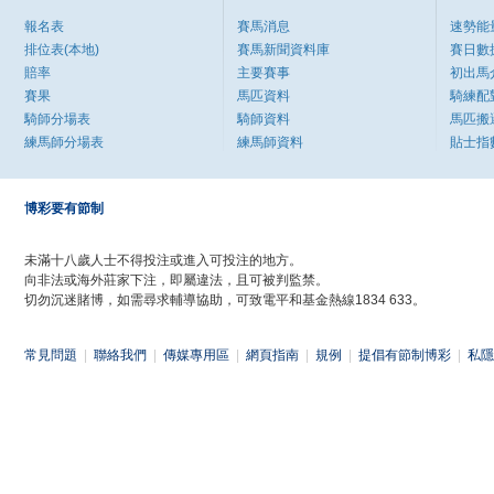
報名表
賽馬消息
速勢能
排位表(本地)
賽馬新聞資料庫
賽日數
賠率
主要賽事
初出馬
賽果
馬匹資料
騎練配
騎師分場表
騎師資料
馬匹搬
練馬師分場表
練馬師資料
貼士指
博彩要有節制
未滿十八歲人士不得投注或進入可投注的地方。
向非法或海外莊家下注，即屬違法，且可被判監禁。
切勿沉迷賭博，如需尋求輔導協助，可致電平和基金熱線1834 633。
常見問題
|
聯絡我們
|
傳媒專用區
|
網頁指南
|
規例
|
提倡有節制博彩
|
私隱