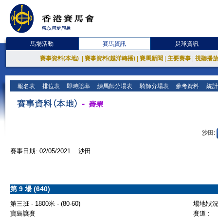
馬場活動
賽馬資訊
足球資訊
賽事資料(本地)
|
賽事資料(越洋轉播)
|
賽馬新聞
|
主要賽事
|
視聽播
報名表
排位表
即時賠率
練馬師分場表
騎師分場表
參考資料
統計
沙田:
賽事日期: 02/05/2021 沙田
第 9 場 (640)
第三班 - 1800米 - (80-60)
場地狀況 
寶島讓賽
賽道 :