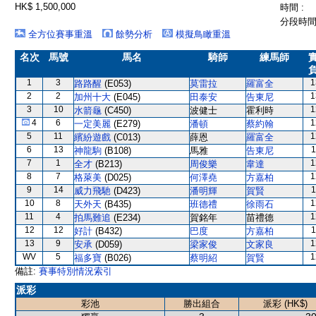
HK$ 1,500,000
時間 :
分段時間 
全方位賽事重溫
餘勢分析
模擬鳥瞰重溫
名次
馬號
馬名
騎師
練馬師
1
3
1
路路醒
(E053)
莫雷拉
羅富全
2
2
1
加州十大
(E045)
田泰安
告東尼
3
10
1
水箭龜
(C450)
波健士
霍利時
4
6
1
一定美麗
(E279)
潘頓
蔡約翰
5
11
1
繽紛遊戲
(C013)
薛恩
羅富全
6
13
1
神龍駒
(B108)
馬雅
告東尼
7
1
1
全才
(B213)
周俊樂
韋達
8
7
1
格萊美
(D025)
何澤堯
方嘉柏
9
14
1
威力飛馳
(D423)
潘明輝
賀賢
10
8
1
天外天
(B435)
班德禮
徐雨石
11
4
1
拍馬難追
(E234)
賀銘年
苗禮德
12
12
1
好計
(B432)
巴度
方嘉柏
13
9
1
安承
(D059)
梁家俊
文家良
WV
5
1
福多寶
(B026)
蔡明紹
賀賢
備註:
賽事特別情況索引
派彩
彩池
勝出組合
派彩 (HK$)