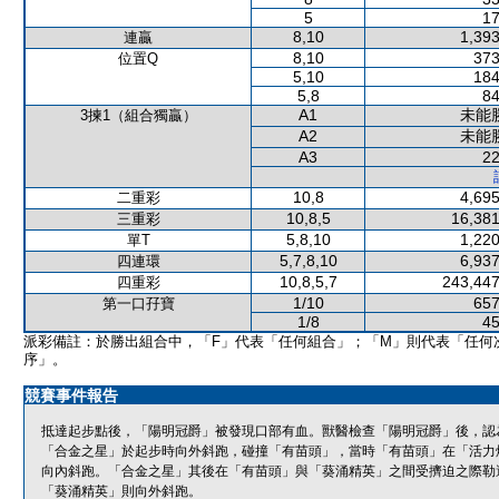
5
17
8,10
1,393
連贏
8,10
373
位置Q
5,10
184
5,8
84
A1
未能
3揀1（組合獨贏）
A2
未能
A3
22
10,8
4,695
二重彩
10,8,5
16,381
三重彩
5,8,10
1,220
單T
5,7,8,10
6,937
四連環
10,8,5,7
243,447
四重彩
1/10
657
第一口孖寶
1/8
45
派彩備註：於勝出組合中，「F」代表「任何組合」；「M」則代表「任何
序」。
競賽事件報告
抵達起步點後，「陽明冠爵」被發現口部有血。獸醫檢查「陽明冠爵」後，認
「合金之星」於起步時向外斜跑，碰撞「有苗頭」，當時「有苗頭」在「活力
向內斜跑。「合金之星」其後在「有苗頭」與「葵涌精英」之間受擠迫之際勒
「葵涌精英」則向外斜跑。