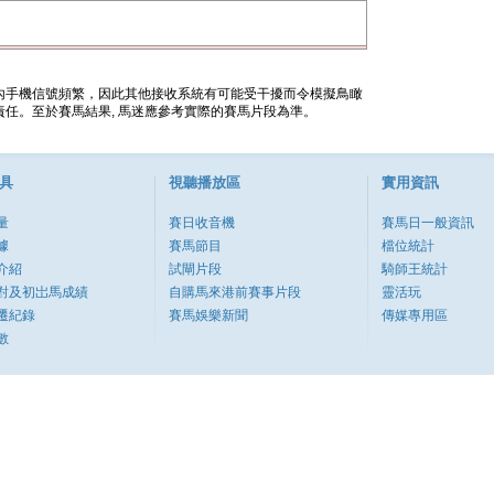
內手機信號頻繁，因此其他接收系統有可能受干擾而令模擬鳥瞰
任。至於賽馬結果, 馬迷應參考實際的賽馬片段為準。
具
視聽播放區
實用資訊
量
賽日收音機
賽馬日一般資訊
據
賽馬節目
檔位統計
介紹
試閘片段
騎師王統計
對及初岀馬成績
自購馬來港前賽事片段
靈活玩
遷紀錄
賽馬娛樂新聞
傳媒專用區
數