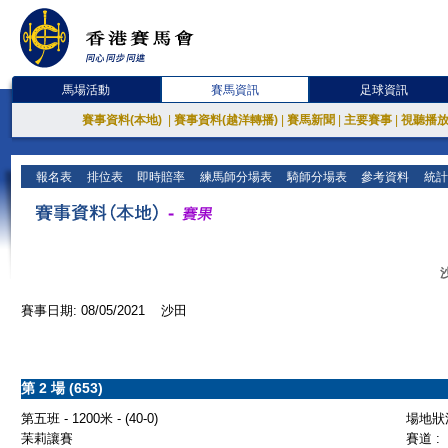
馬場活動
賽馬資訊
足球資訊
賽事資料(本地)
|
賽事資料(越洋轉播)
|
賽馬新聞
|
主要賽事
|
視聽播
報名表
排位表
即時賠率
練馬師分場表
騎師分場表
參考資料
統計
賽事日期: 08/05/2021 沙田
第 2 場 (653)
第五班 - 1200米 - (40-0)
場地狀況
苿莉讓賽
賽道 :