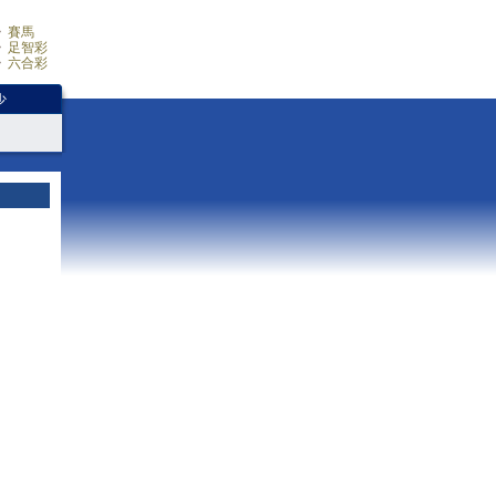
賽馬
足智彩
六合彩
少