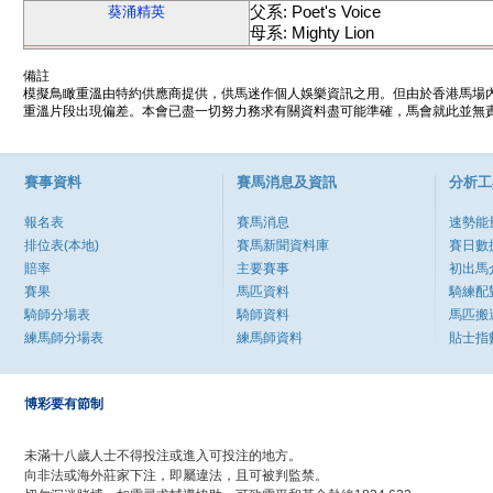
父系: Poet's Voice
葵涌精英
母系: Mighty Lion
備註
模擬鳥瞰重溫由特約供應商提供，供馬迷作個人娛樂資訊之用。但由於香港馬場
重溫片段出現偏差。本會已盡一切努力務求有關資料盡可能準確，馬會就此並無責
賽事資料
賽馬消息及資訊
分析工
報名表
賽馬消息
速勢能
排位表(本地)
賽馬新聞資料庫
賽日數
賠率
主要賽事
初出馬
賽果
馬匹資料
騎練配
騎師分場表
騎師資料
馬匹搬
練馬師分場表
練馬師資料
貼士指
博彩要有節制
未滿十八歲人士不得投注或進入可投注的地方。
向非法或海外莊家下注，即屬違法，且可被判監禁。