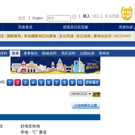
登入
/
登記
常見問題
首頁
English
馬會會員
慈善及社區貢獻
馬會知多
放區
|
國際賽馬
|
香港國際馬匹拍賣會
|
從化馬場
|
投注指南
|
賽馬知多些
|
RESTART
資料
賽果
賽事報告
騎練資料
馬匹資料
試閘結果
賽期表
沙田:
 :
好地至快地
草地 - "C" 賽道