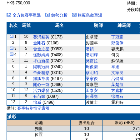
HK$ 750,000
時間 :
分段時間
全方位賽事重溫
餘勢分析
模擬鳥瞰重溫
名次
馬號
馬名
騎師
練馬師
1
10
葵涌精英
(C173)
史卓豐
丁冠豪
2
8
金剛石
(C106)
彭國年
鄭俊偉
3
5
合金之星
(D053)
潘頓
容天鵬
4
7
怪獸媽媽
(D408)
潘明輝
何良
5
11
坪山新星
(C242)
莫雷拉
蘇保羅
6
1
陽明冠爵
(D240)
周俊樂
韋達
7
4
帝豪精彩
(D010)
蔡明紹
文家良
8
6
獵狐章者
(B187)
梁家俊
呂健威
9
3
開心一號
(C486)
陳嘉熙
葉楚航
10
12
活力爆發
(C525)
田泰安
方嘉柏
11
9
有苗頭
(D097)
何澤堯
徐雨石
12
2
怡威
(C496)
波健士
霍利時
備註:
賽事特別情況索引
派彩
彩池
勝出組合
派彩 (HK$)
10
271
獨贏
10
74
位置
8
33