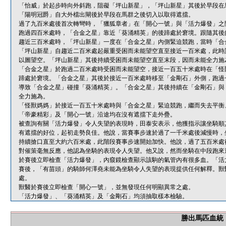
「怡威」於起步時向外斜跑，阻礙「坪山新星」，「坪山新星」其後於早段在
「陽明冠爵」自大外檔出閘後於早段在馬群之後切入以取得遮擋。
過了九百米處後首次轉彎時，「獵狐章者」在「開心一號」與「活力爆發」之
跑過四百米處時，「合金之星」靠近「葵涌精英」的後蹄處於窘境。跟隨其後
趨近三百米處時，「坪山新星」一度在「合金之星」內側緊迫競跑，當時「合
「坪山新星」自趨近二百米處起嚴重受困而未能望空直至接近一百米處，此時
以圖望空。「坪山新星」其後持續受困而未能望空直至末段，因而未能全力施
「合金之星」於跑過二百米處時受困而未能望空，接近一百五十米處時在「怪
蹄處於窘境。「合金之星」其後於接近一百米處時移至「金剛石」外側，跑過
導致「合金之星」碰撞「葵涌精英」。「合金之星」其後持續在「金剛石」與
全力施為。
「怪獸媽媽」於接近一百五十米處時與「合金之星」緊迫競跑，繼而失去平衡
「帝豪精彩」及「開心一號」沿途均在沒有遮擋下走外疊。
被查詢有關「活力爆發」令人失望的表現時，田泰安表示，他獲指示讓坐騎順
有遮擋的好位，起初走勢良佳。他說，當賽事步速於過了一千米處後減慢時，
持續搶口直至大約六百米處，此階段賽事步速開始加快。他說，過了五百米處
對催策毫無反應，他認為坐騎的表現令人失望。他又說，然而坐騎在中段跑來
於賽後立即檢查「活力爆發」，內窺鏡檢查顯示該駒的氣管內有很多血。「活
賽後，「有苗頭」的騎師何澤堯未能為坐騎令人失望的表現提供任何解釋。獸
處。
獸醫於賽後立即檢查「開心一號」，並無發現任何明顯異常之處。
「活力爆發」、「葵涌精英」及「金剛石」均須抽取樣本檢驗。
勝出馬匹血統