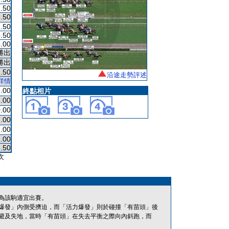
.50
.50
.50
.50
.00
勝出
勝出
.50
沿途走勢評述
詳情
.00
終點相片
.00
.00
.00
.00
.00
.50
次
為該駒適宜出賽。
爆發」內側受擠迫，而「活力爆發」則於碰撞「有苗頭」後
避及失地，當時「有苗頭」在失去平衡之際向內斜跑，而