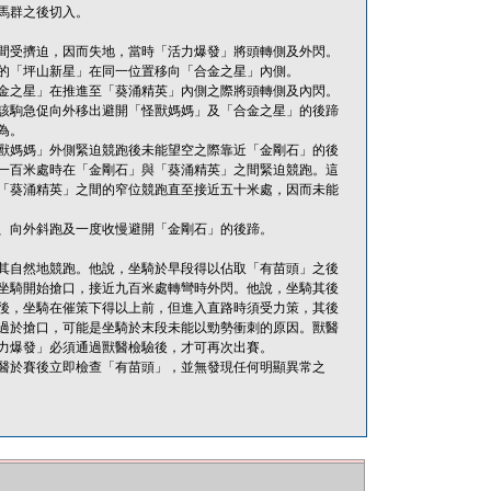
馬群之後切入。
間受擠迫，因而失地，當時「活力爆發」將頭轉側及外閃。
的「坪山新星」在同一位置移向「合金之星」內側。
金之星」在推進至「葵涌精英」內側之際將頭轉側及內閃。
該駒急促向外移出避開「怪獸媽媽」及「合金之星」的後蹄
為。
獸媽媽」外側緊迫競跑後未能望空之際靠近「金剛石」的後
一百米處時在「金剛石」與「葵涌精英」之間緊迫競跑。這
「葵涌精英」之間的窄位競跑直至接近五十米處，因而未能
、向外斜跑及一度收慢避開「金剛石」的後蹄。
其自然地競跑。他說，坐騎於早段得以佔取「有苗頭」之後
坐騎開始搶口，接近九百米處轉彎時外閃。他說，坐騎其後
後，坐騎在催策下得以上前，但進入直路時須受力策，其後
過於搶口，可能是坐騎於末段未能以勁勢衝刺的原因。獸醫
力爆發」必須通過獸醫檢驗後，才可再次出賽。
醫於賽後立即檢查「有苗頭」，並無發現任何明顯異常之