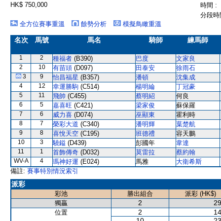
HK$ 750,000
時間 :
分段時間
全方位賽事重溫
餘勢分析
模擬鳥瞰重溫
名次
馬號
馬名
騎師
練馬師
1
2
種福者
(B390)
巴度
文家良
2
10
有苗頭
(D097)
田泰安
徐雨石
3
9
怡昌福星
(B357)
潘頓
沈集成
4
12
幸運勝駒
(C514)
楊明綸
丁冠豪
5
11
飛帥
(C455)
蔡明紹
何良
6
5
嘉喜旺
(C421)
梁家俊
蘇保羅
7
6
威力喜
(D074)
巫顯東
霍利時
8
7
榮彩大道
(C340)
潘明輝
葉楚航
9
8
喜悅天空
(C195)
班德禮
容天鵬
10
3
驍鎰
(D439)
彭國年
韋達
11
1
首飾傳奇
(D032)
莫雷拉
蔡約翰
WV-A
4
瑪神好運
(E024)
馬雅
大衛希斯
備註:
賽事特別情況索引
派彩
彩池
勝出組合
派彩 (HK$)
2
29
獨贏
2
14
位置
10
23