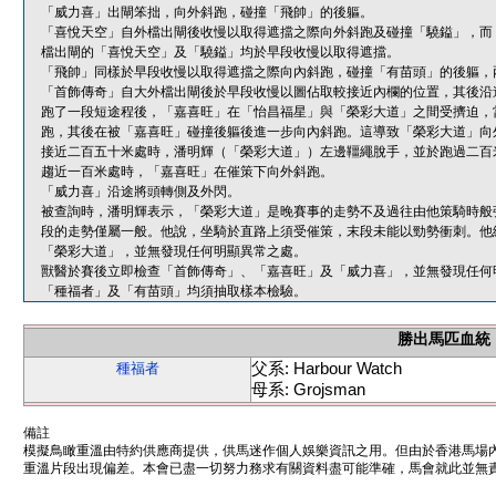
「威力喜」出閘笨拙，向外斜跑，碰撞「飛帥」的後軀。
「喜悅天空」自外檔出閘後收慢以取得遮擋之際向外斜跑及碰撞「驍鎰」，而
檔出閘的「喜悅天空」及「驍鎰」均於早段收慢以取得遮擋。
「飛帥」同樣於早段收慢以取得遮擋之際向內斜跑，碰撞「有苗頭」的後軀，
「首飾傳奇」自大外檔出閘後於早段收慢以圖佔取較接近內欄的位置，其後沿
跑了一段短途程後，「嘉喜旺」在「怡昌福星」與「榮彩大道」之間受擠迫，
跑，其後在被「嘉喜旺」碰撞後軀後進一步向內斜跑。這導致「榮彩大道」向
接近二百五十米處時，潘明輝（「榮彩大道」）左邊韁繩脫手，並於跑過二百
趨近一百米處時，「嘉喜旺」在催策下向外斜跑。
「威力喜」沿途將頭轉側及外閃。
被查詢時，潘明輝表示，「榮彩大道」是晚賽事的走勢不及過往由他策騎時般
段的走勢僅屬一般。他說，坐騎於直路上須受催策，末段未能以勁勢衝刺。他
「榮彩大道」，並無發現任何明顯異常之處。
獸醫於賽後立即檢查「首飾傳奇」、「嘉喜旺」及「威力喜」，並無發現任何
「種福者」及「有苗頭」均須抽取樣本檢驗。
勝出馬匹血統
父系: Harbour Watch
種福者
母系: Grojsman
備註
模擬鳥瞰重溫由特約供應商提供，供馬迷作個人娛樂資訊之用。但由於香港馬場
重溫片段出現偏差。本會已盡一切努力務求有關資料盡可能準確，馬會就此並無責