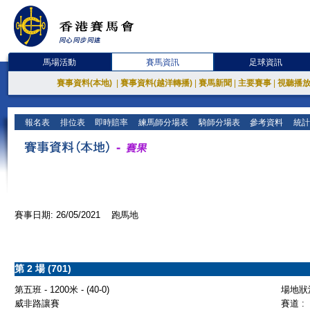
馬場活動
賽馬資訊
足球資訊
賽事資料(本地)
|
賽事資料(越洋轉播)
|
賽馬新聞
|
主要賽事
|
視聽播
報名表
排位表
即時賠率
練馬師分場表
騎師分場表
參考資料
統計
賽事日期: 26/05/2021 跑馬地
第 2 場 (701)
第五班 - 1200米 - (40-0)
場地狀況
威非路讓賽
賽道 :