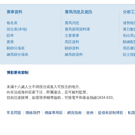
賽事資料
賽馬消息及資訊
分析工
報名表
賽馬消息
速勢能
排位表(本地)
賽馬新聞資料庫
賽日數
賠率
主要賽事
初出馬
賽果
馬匹資料
騎練配
騎師分場表
騎師資料
馬匹搬
練馬師分場表
練馬師資料
貼士指
博彩要有節制
未滿十八歲人士不得投注或進入可投注的地方。
向非法或海外莊家下注，即屬違法，且可被判監禁。
切勿沉迷賭博，如需尋求輔導協助，可致電平和基金熱線1834 633。
常見問題
|
聯絡我們
|
傳媒專用區
|
網頁指南
|
規例
|
提倡有節制博彩
|
私隱