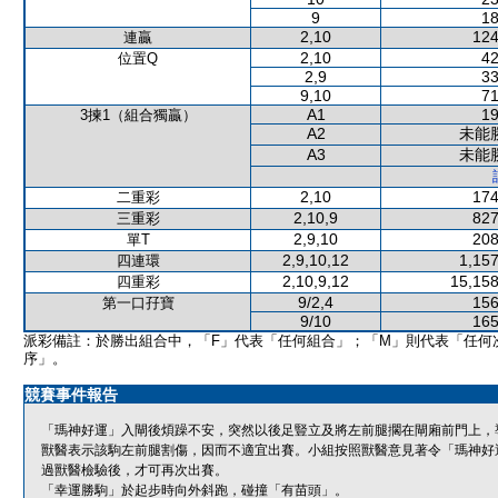
9
18
2,10
124
連贏
2,10
42
位置Q
2,9
33
9,10
71
A1
19
3揀1（組合獨贏）
A2
未能
A3
未能
2,10
174
二重彩
2,10,9
827
三重彩
2,9,10
208
單T
2,9,10,12
1,157
四連環
2,10,9,12
15,158
四重彩
9/2,4
156
第一口孖寶
9/10
165
派彩備註：於勝出組合中，「F」代表「任何組合」；「M」則代表「任何
序」。
競賽事件報告
「瑪神好運」入閘後煩躁不安，突然以後足豎立及將左前腿擱在閘廂前門上，
獸醫表示該駒左前腿割傷，因而不適宜出賽。小組按照獸醫意見著令「瑪神好
過獸醫檢驗後，才可再次出賽。
「幸運勝駒」於起步時向外斜跑，碰撞「有苗頭」。