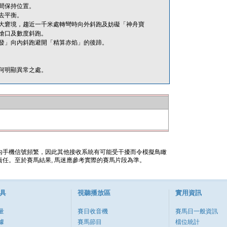
間保持位置。
去平衡。
大窘境，趨近一千米處轉彎時向外斜跑及妨礙「神舟寶
搶口及數度斜跑。
發」向內斜跑避開「精算赤焰」的後蹄。
何明顯異常之處。
內手機信號頻繁，因此其他接收系統有可能受干擾而令模擬鳥瞰
任。至於賽馬結果, 馬迷應參考實際的賽馬片段為準。
具
視聽播放區
實用資訊
量
賽日收音機
賽馬日一般資訊
據
賽馬節目
檔位統計