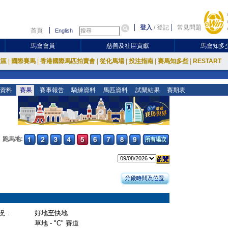
登入
/
登記
常見問題
首頁
English
馬會會員
慈善及社區貢獻
馬會知多
放區
|
國際賽馬
|
香港國際馬匹拍賣會
|
從化馬場
|
投注指南
|
賽馬知多些
|
RESTART
資料
賽果
賽事報告
騎練資料
馬匹資料
試閘結果
賽期表
跑馬地:
 :
好地至快地
草地 - "C" 賽道