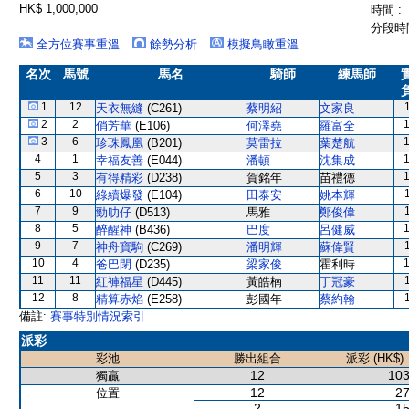
HK$ 1,000,000
時間 :
分段時間
全方位賽事重溫
餘勢分析
模擬鳥瞰重溫
名次
馬號
馬名
騎師
練馬師
1
12
天衣無縫
(C261)
蔡明紹
文家良
2
2
俏芳華
(E106)
何澤堯
羅富全
3
6
珍珠鳳凰
(B201)
莫雷拉
葉楚航
4
1
幸福友善
(E044)
潘頓
沈集成
5
3
有得精彩
(D238)
賀銘年
苗禮德
6
10
綠續爆發
(E104)
田泰安
姚本輝
7
9
勁叻仔
(D513)
馬雅
鄭俊偉
8
5
醉醒神
(B436)
巴度
呂健威
9
7
神舟寶駒
(C269)
潘明輝
蘇偉賢
10
4
爸巴閉
(D235)
梁家俊
霍利時
11
11
紅褲福星
(D445)
黃皓楠
丁冠豪
12
8
精算赤焰
(E258)
彭國年
蔡約翰
備註:
賽事特別情況索引
派彩
彩池
勝出組合
派彩 (HK$)
12
103
獨贏
12
27
位置
2
15