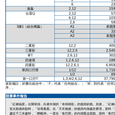
6
23
2,12
159
連贏
2,12
57
位置Q
6,12
103
2,6
58
A1
未能
3揀1（組合獨贏）
A2
33
A3
未能
12,2
400
二重彩
12,2,6
2,545
三重彩
2,6,12
302
單T
1,2,6,12
188
四連環
12,2,6,1
6,859
四重彩
1/12
1,716
第四口孖寶
1/2
89
1,3,4/2,6,12
37,790
第一口孖T
派彩備註：於勝出組合中，「F」代表「任何組合」；「M」則代表「任何
序」。
競賽事件報告
「紅褲福星」出閘笨拙，向著外側的「有得精彩」的後蹄斜跑。其後，「紅褲
首次跑過終點時，「珍珠鳳凰」在「天衣無縫」的後蹄內側處於窘境，當時「
趨近千三米處時，「醉醒神」一度在「爸巴閉」的內側緊迫競跑，當時「爸巴