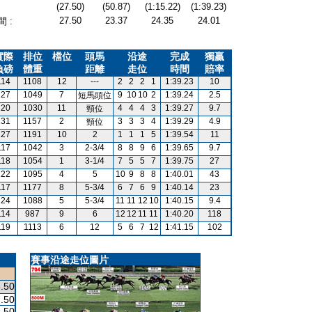
(27.50)
(50.87)
(1:15.22)
(1:39.23)
27.50
23.37
24.35
24.01
 :
實際
排位
檔位
頭馬
沿途
完成
獨贏
負磅
體重
距離
走位
時間
賠率
114
1108
12
---
2
2
2
1
1:39.23
10
127
1049
7
9
10
10
2
1:39.24
2.5
短馬頭位
120
1030
11
4
4
4
3
1:39.27
9.7
頸位
131
1157
2
3
3
3
4
1:39.29
4.9
頸位
127
1191
10
2
1
1
1
5
1:39.54
11
117
1042
3
2-3/4
8
8
9
6
1:39.65
9.7
118
1054
1
3-1/4
7
5
5
7
1:39.75
27
122
1095
4
5
10
9
8
8
1:40.01
43
117
1177
8
5-3/4
6
7
6
9
1:40.14
23
124
1088
5
5-3/4
11
11
12
10
1:40.15
9.4
114
987
9
6
12
12
11
11
1:40.20
118
119
1113
6
12
5
6
7
12
1:41.15
102
賽事沿途走位圖片
.50
.50
.50