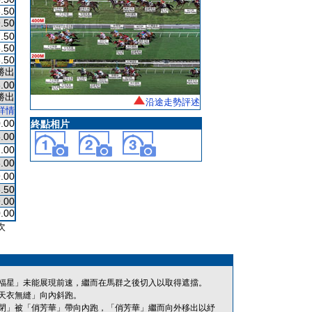
.50
.50
.50
.50
.50
勝出
.00
勝出
沿途走勢評述
詳情
.00
終點相片
.00
.00
.00
.00
.50
.00
.00
次
福星」未能展現前速，繼而在馬群之後切入以取得遮擋。
天衣無縫」向內斜跑。
閉」被「俏芳華」帶向內跑，「俏芳華」繼而向外移出以紓