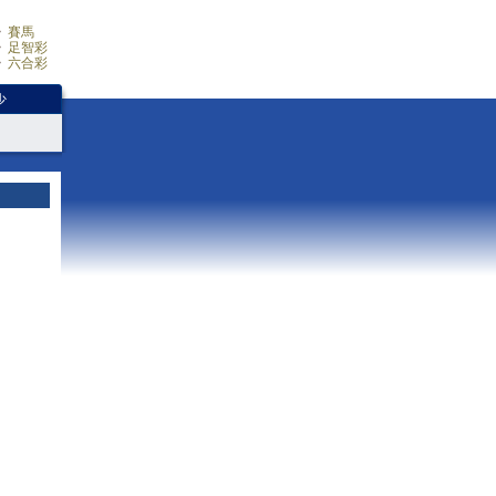
賽馬
足智彩
六合彩
少