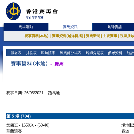
馬場活動
賽馬資訊
足球資訊
賽事資料(本地)
|
賽事資料(越洋轉播)
|
賽馬新聞
|
主要賽事
|
視聽播
報名表
排位表
即時賠率
練馬師分場表
騎師分場表
參考資料
統計
賽事日期: 26/05/2021 跑馬地
第 5 場 (704)
第四班 - 1650米 - (60-40)
場地狀況
華蘭讓賽
賽道 :