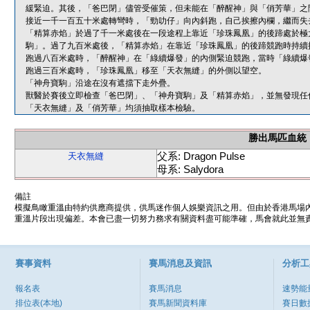
緩緊迫。其後，「爸巴閉」儘管受催策，但未能在「醉醒神」與「俏芳華」之
接近一千一百五十米處轉彎時，「勁叻仔」向內斜跑，自己挨擦內欄，繼而失
「精算赤焰」於過了千一米處後在一段途程上靠近「珍珠鳳凰」的後蹄處於極
駒」。過了九百米處後，「精算赤焰」在靠近「珍珠鳳凰」的後蹄競跑時持續
跑過八百米處時，「醉醒神」在「綠續爆發」的內側緊迫競跑，當時「綠續爆
跑過三百米處時，「珍珠鳳凰」移至「天衣無縫」的外側以望空。
「神舟寶駒」沿途在沒有遮擋下走外疊。
獸醫於賽後立即檢查「爸巴閉」、「神舟寶駒」及「精算赤焰」，並無發現任
「天衣無縫」及「俏芳華」均須抽取樣本檢驗。
勝出馬匹血統
父系: Dragon Pulse
天衣無縫
母系: Salydora
備註
模擬鳥瞰重溫由特約供應商提供，供馬迷作個人娛樂資訊之用。但由於香港馬場
重溫片段出現偏差。本會已盡一切努力務求有關資料盡可能準確，馬會就此並無責
賽事資料
賽馬消息及資訊
分析工
報名表
賽馬消息
速勢能
排位表(本地)
賽馬新聞資料庫
賽日數