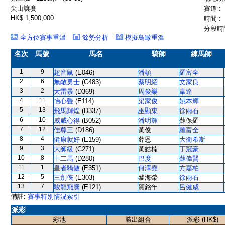
尖山讓賽
賽道 :
HK$ 1,500,000
時間 :
分段時間
全方位賽事重溫
餘勢分析
模擬鳥瞰重溫
名次
馬號
馬名
騎師
練馬師
1
9
超音鼠
(E046)
潘頓
羅富全
2
6
無敵勇士
(C483)
蔡明紹
文家良
3
2
大雷暴
(D369)
周俊樂
韋達
4
11
怡心聲
(E114)
梁家俊
姚本輝
5
13
飛馬輝煌
(D337)
巫顯東
徐雨石
6
10
威威心得
(B052)
潘明輝
蘇保羅
7
12
佳尊三
(D186)
黃俊
羅富全
8
4
健康就好
(E159)
薛恩
大衛希斯
9
3
大師級
(C271)
黃皓楠
丁冠豪
10
8
十二馬
(D280)
巴度
蘇偉賢
11
1
皇者驕傲
(E351)
何澤堯
方嘉柏
12
5
三劍俠
(E303)
黎海榮
徐雨石
13
7
駿龍飛騰
(E121)
賀銘年
呂健威
備註:
賽事特別情況索引
派彩
彩池
勝出組合
派彩 (HK$)