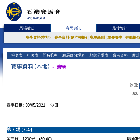
馬場活動
賽馬資訊
足球資訊
賽事資料(本地)
|
賽事資料(越洋轉播)
|
賽馬新聞
|
主要賽事
|
視聽播
報名表
排位表
即時賠率
練馬師分場表
騎師分場表
參考資料
統計
沙田:
S2:
賽事日期: 30/05/2021 沙田
第 7 場 (715)
第三班 - 1200米 - (80-60)
場地狀況