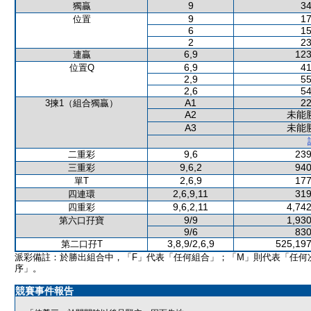
9
34
獨贏
9
17
位置
6
15
2
23
6,9
123
連贏
6,9
41
位置Q
2,9
55
2,6
54
A1
22
3揀1（組合獨贏）
A2
未能
A3
未能
9,6
239
二重彩
9,6,2
940
三重彩
2,6,9
177
單T
2,6,9,11
319
四連環
9,6,2,11
4,742
四重彩
9/9
1,930
第六口孖寶
9/6
830
3,8,9/2,6,9
525,197
第二口孖T
派彩備註：於勝出組合中，「F」代表「任何組合」；「M」則代表「任何
序」。
競賽事件報告