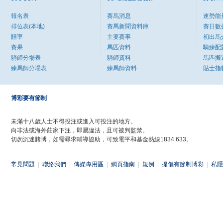
報名表
賽馬消息
速勢能
排位表(本地)
賽馬新聞資料庫
賽日數
賠率
主要賽事
初出馬
賽果
馬匹資料
騎練配
騎師分場表
騎師資料
馬匹搬
練馬師分場表
練馬師資料
貼士指
博彩要有節制
未滿十八歲人士不得投注或進入可投注的地方。
向非法或海外莊家下注，即屬違法，且可被判監禁。
切勿沉迷賭博，如需尋求輔導協助，可致電平和基金熱線1834 633。
常見問題
|
聯絡我們
|
傳媒專用區
|
網頁指南
|
規例
|
提倡有節制博彩
|
私隱