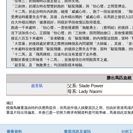
「佳尊三」於開閘時以後足豎立，因而失地。
「三劍俠」於躍出時在雙雙斜跑的「駿龍飛騰」與「怡心聲」之間受擠迫。
「十二馬」於起步時向內斜跑，碰撞「威威心得」。跑了一段短途程後，「飛
受擠迫時嚴重失去平衡。其後，自外檔出閘的「威威心得」在馬群之後切入以
自大外檔出閘的「健康就好」同樣於早段收慢以取得遮擋。
跑過一千米處時，「怡心聲」一度收慢避開「無敵勇士」（蔡明紹）的後蹄，
況下須加倍小心。正跟隨「怡心聲」的「三劍俠」因而開始搶口，並收慢避開
接近八百五十米處時，「皇者驕傲」在「駿龍飛騰」的內側緊迫競跑，當時「
「大雷暴」的後蹄處於窘境之際將頭轉側及內閃避開「大師級」。其後，「皇
十米處時在收慢避開「駿龍飛騰」的後蹄之際失去平衡，當時「駿龍飛騰」持
「十二馬」及「飛馬輝煌」沿途均在沒有遮擋下走外疊。
獸醫於賽後立即檢查「十二馬」，並無發現任何明顯異常之處。
「超音鼠」及「無敵勇士」均須抽取樣本檢驗。
勝出馬匹血統
父系: Slade Power
超音鼠
母系: Lady Naomi
備註
模擬鳥瞰重溫由特約供應商提供，供馬迷作個人娛樂資訊之用。但由於香港馬場
重溫片段出現偏差。本會已盡一切努力務求有關資料盡可能準確，馬會就此並無責
賽事資料
賽馬消息及資訊
分析工