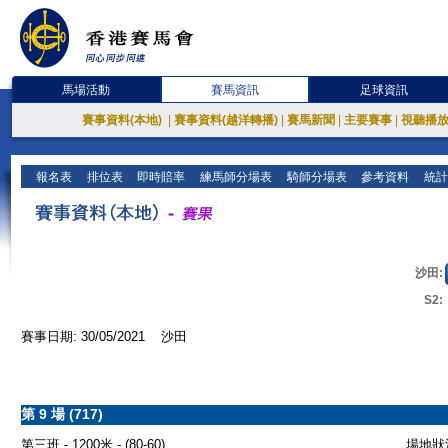
馬場活動
賽馬資訊
足球資訊
賽事資料(本地)
|
賽事資料(越洋轉播)
|
賽馬新聞
|
主要賽事
|
視聽播
報名表
排位表
即時賠率
練馬師分場表
騎師分場表
參考資料
統計
沙田:
S2:
賽事日期: 30/05/2021 沙田
第 9 場 (717)
第三班 - 1200米 - (80-60)
場地狀況