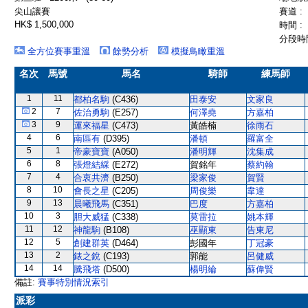
尖山讓賽
賽道 :
HK$ 1,500,000
時間 :
分段時間
全方位賽事重溫
餘勢分析
模擬鳥瞰重溫
名次
馬號
馬名
騎師
練馬師
1
11
都柏名駒
(C436)
田泰安
文家良
2
7
佐治勇駒
(E257)
何澤堯
方嘉柏
3
9
運來福星
(C473)
黃皓楠
徐雨石
4
6
南區有
(D395)
潘頓
羅富全
5
1
帝豪寶寶
(A050)
潘明輝
沈集成
6
8
張燈結綵
(E272)
賀銘年
蔡約翰
7
4
合衷共濟
(B250)
梁家俊
賀賢
8
10
會長之星
(C205)
周俊樂
韋達
9
13
晨曦飛馬
(C351)
巴度
方嘉柏
10
3
胆大威猛
(C338)
莫雷拉
姚本輝
11
12
神龍駒
(B108)
巫顯東
告東尼
12
5
創建群英
(D464)
彭國年
丁冠豪
13
2
錶之銳
(C193)
郭能
呂健威
14
14
騰飛塔
(D500)
楊明綸
蘇偉賢
備註:
賽事特別情況索引
派彩