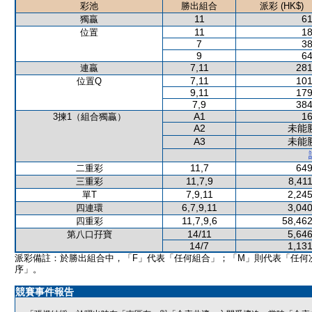
彩池
勝出組合
派彩 (HK$)
11
61
獨贏
11
18
位置
7
38
9
64
7,11
281
連贏
7,11
101
位置Q
9,11
179
7,9
384
A1
16
3揀1（組合獨贏）
A2
未能
A3
未能
11,7
649
二重彩
11,7,9
8,41
三重彩
7,9,11
2,245
單T
6,7,9,11
3,040
四連環
11,7,9,6
58,462
四重彩
14/11
5,646
第八口孖寶
14/7
1,131
派彩備註：於勝出組合中，「F」代表「任何組合」；「M」則代表「任何
序」。
競賽事件報告