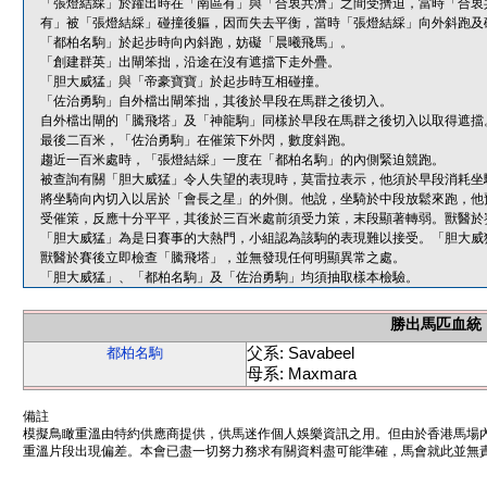
「張燈結綵」於躍出時在「南區有」與「合衷共濟」之間受擠迫，當時「合衷
有」被「張燈結綵」碰撞後軀，因而失去平衡，當時「張燈結綵」向外斜跑及
「都柏名駒」於起步時向內斜跑，妨礙「晨曦飛馬」。
「創建群英」出閘笨拙，沿途在沒有遮擋下走外疊。
「胆大威猛」與「帝豪寶寶」於起步時互相碰撞。
「佐治勇駒」自外檔出閘笨拙，其後於早段在馬群之後切入。
自外檔出閘的「騰飛塔」及「神龍駒」同樣於早段在馬群之後切入以取得遮擋
最後二百米，「佐治勇駒」在催策下外閃，數度斜跑。
趨近一百米處時，「張燈結綵」一度在「都柏名駒」的內側緊迫競跑。
被查詢有關「胆大威猛」令人失望的表現時，莫雷拉表示，他須於早段消耗坐
將坐騎向內切入以居於「會長之星」的外側。他說，坐騎於中段放鬆來跑，他
受催策，反應十分平平，其後於三百米處前須受力策，末段顯著轉弱。獸醫於
「胆大威猛」為是日賽事的大熱門，小組認為該駒的表現難以接受。「胆大威
獸醫於賽後立即檢查「騰飛塔」，並無發現任何明顯異常之處。
「胆大威猛」、「都柏名駒」及「佐治勇駒」均須抽取樣本檢驗。
勝出馬匹血統
父系: Savabeel
都柏名駒
母系: Maxmara
備註
模擬鳥瞰重溫由特約供應商提供，供馬迷作個人娛樂資訊之用。但由於香港馬場
重溫片段出現偏差。本會已盡一切努力務求有關資料盡可能準確，馬會就此並無責