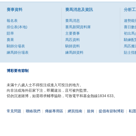
賽事資料
賽馬消息及資訊
分析工
報名表
賽馬消息
速勢能
排位表(本地)
賽馬新聞資料庫
賽日數
賠率
主要賽事
初出馬
賽果
馬匹資料
騎練配
騎師分場表
騎師資料
馬匹搬
練馬師分場表
練馬師資料
貼士指
博彩要有節制
未滿十八歲人士不得投注或進入可投注的地方。
向非法或海外莊家下注，即屬違法，且可被判監禁。
切勿沉迷賭博，如需尋求輔導協助，可致電平和基金熱線1834 633。
常見問題
|
聯絡我們
|
傳媒專用區
|
網頁指南
|
規例
|
提倡有節制博彩
|
私隱