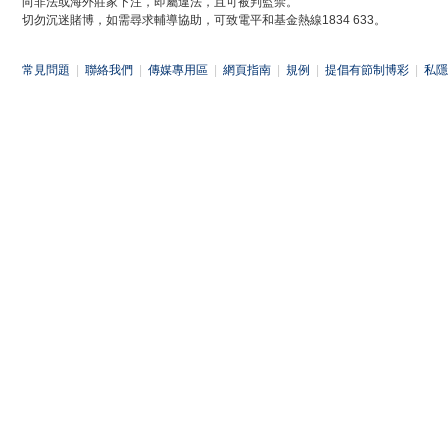
向非法或海外莊家下注，即屬違法，且可被判監禁。
切勿沉迷賭博，如需尋求輔導協助，可致電平和基金熱線1834 633。
常見問題
|
聯絡我們
|
傳媒專用區
|
網頁指南
|
規例
|
提倡有節制博彩
|
私隱