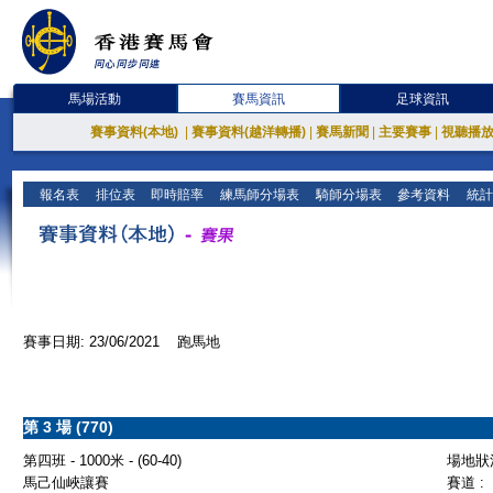
馬場活動
賽馬資訊
足球資訊
賽事資料(本地)
|
賽事資料(越洋轉播)
|
賽馬新聞
|
主要賽事
|
視聽播
報名表
排位表
即時賠率
練馬師分場表
騎師分場表
參考資料
統計
賽事日期: 23/06/2021 跑馬地
第 3 場 (770)
第四班 - 1000米 - (60-40)
場地狀況
馬己仙峽讓賽
賽道 :