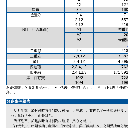
12
127
2,4
180
連贏
2,4
71
位置Q
2,12
557
4,12
416
A1
未能
3揀1（組合獨贏）
A2
20
A3
未能
2,4
418
二重彩
2,4,12
13,387
三重彩
2,4,12
4,295
單T
2,3,4,12
11,762
四連環
2,4,12,3
171,892
四重彩
10/2
1,728
第二口孖寶
10/4
196
派彩備註：於勝出組合中，「F」代表「任何組合」；「M」則代表「任何
序」。
競賽事件報告
「明月生輝」於起步時向外斜跑，碰撞「大醇威」。其後跑了一段短途程後，
地，當時「令才」向外斜跑。
「過河勁卒」於起步時向外斜跑，碰撞「八心之威」。
「好玩大少」出閘笨拙，繼而在「旅遊拿督」與「歡樂好友」之間受擠迫之際