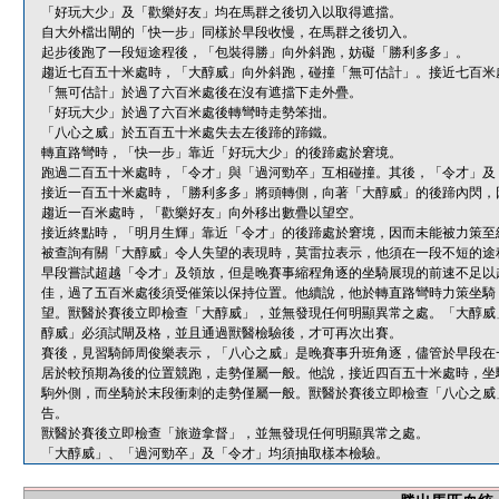
「好玩大少」及「歡樂好友」均在馬群之後切入以取得遮擋。
自大外檔出閘的「快一步」同樣於早段收慢，在馬群之後切入。
起步後跑了一段短途程後，「包裝得勝」向外斜跑，妨礙「勝利多多」。
趨近七百五十米處時，「大醇威」向外斜跑，碰撞「無可估計」。接近七百米
「無可估計」於過了六百米處後在沒有遮擋下走外疊。
「好玩大少」於過了六百米處後轉彎時走勢笨拙。
「八心之威」於五百五十米處失去左後蹄的蹄鐵。
轉直路彎時，「快一步」靠近「好玩大少」的後蹄處於窘境。
跑過二百五十米處時，「令才」與「過河勁卒」互相碰撞。其後，「令才」及
接近一百五十米處時，「勝利多多」將頭轉側，向著「大醇威」的後蹄內閃，
趨近一百米處時，「歡樂好友」向外移出數疊以望空。
接近終點時，「明月生輝」靠近「令才」的後蹄處於窘境，因而未能被力策至
被查詢有關「大醇威」令人失望的表現時，莫雷拉表示，他須在一段不短的途
早段嘗試超越「令才」及領放，但是晚賽事縮程角逐的坐騎展現的前速不足以
佳，過了五百米處後須受催策以保持位置。他續說，他於轉直路彎時力策坐騎
望。獸醫於賽後立即檢查「大醇威」，並無發現任何明顯異常之處。「大醇威
醇威」必須試閘及格，並且通過獸醫檢驗後，才可再次出賽。
賽後，見習騎師周俊樂表示，「八心之威」是晚賽事升班角逐，儘管於早段在
居於較預期為後的位置競跑，走勢僅屬一般。他說，接近四百五十米處時，坐
駒外側，而坐騎於末段衝刺的走勢僅屬一般。獸醫於賽後立即檢查「八心之威
告。
獸醫於賽後立即檢查「旅遊拿督」，並無發現任何明顯異常之處。
「大醇威」、「過河勁卒」及「令才」均須抽取樣本檢驗。