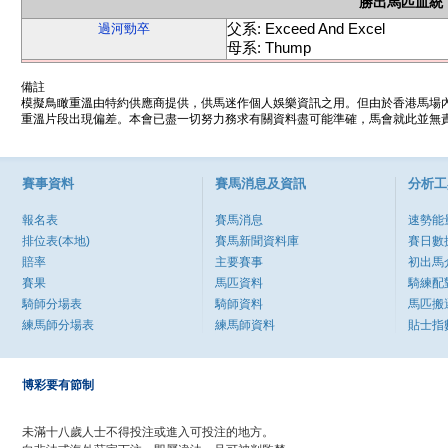
勝出馬匹血統
父系: Exceed And Excel
過河勁卒
母系: Thump
備註
模擬鳥瞰重溫由特約供應商提供，供馬迷作個人娛樂資訊之用。但由於香港馬場
重溫片段出現偏差。本會已盡一切努力務求有關資料盡可能準確，馬會就此並無責
賽事資料
賽馬消息及資訊
分析工
報名表
賽馬消息
速勢能
排位表(本地)
賽馬新聞資料庫
賽日數
賠率
主要賽事
初出馬
賽果
馬匹資料
騎練配
騎師分場表
騎師資料
馬匹搬
練馬師分場表
練馬師資料
貼士指
博彩要有節制
未滿十八歲人士不得投注或進入可投注的地方。