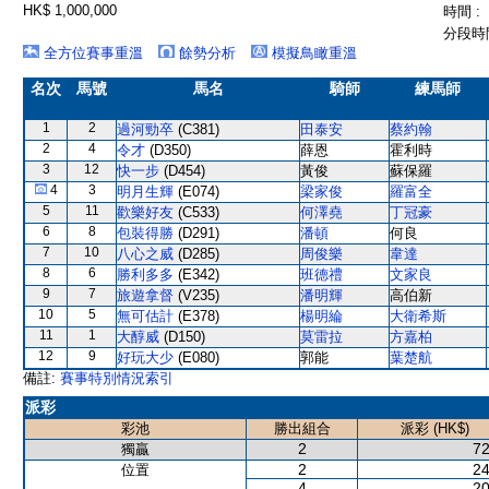
HK$ 1,000,000
時間 :
分段時間
全方位賽事重溫
餘勢分析
模擬鳥瞰重溫
名次
馬號
馬名
騎師
練馬師
1
2
過河勁卒
(C381)
田泰安
蔡約翰
2
4
令才
(D350)
薛恩
霍利時
3
12
快一步
(D454)
黃俊
蘇保羅
4
3
明月生輝
(E074)
梁家俊
羅富全
5
11
歡樂好友
(C533)
何澤堯
丁冠豪
6
8
包裝得勝
(D291)
潘頓
何良
7
10
八心之威
(D285)
周俊樂
韋達
8
6
勝利多多
(E342)
班德禮
文家良
9
7
旅遊拿督
(V235)
潘明輝
高伯新
10
5
無可估計
(E378)
楊明綸
大衛希斯
11
1
大醇威
(D150)
莫雷拉
方嘉柏
12
9
好玩大少
(E080)
郭能
葉楚航
備註:
賽事特別情況索引
派彩
彩池
勝出組合
派彩 (HK$)
2
72
獨贏
2
24
位置
4
20